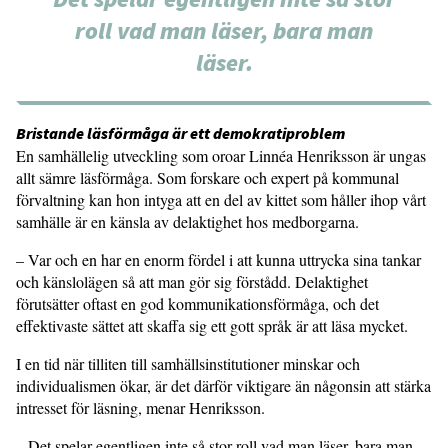
roll vad man läser, bara man
läser.
Bristande läsförmåga är ett demokratiproblem
En samhällelig utveckling som oroar Linnéa Henriksson är ungas
allt sämre läsförmåga. Som forskare och expert på kommunal
förvaltning kan hon intyga att en del av kittet som håller ihop vårt
samhälle är en känsla av delaktighet hos medborgarna.
– Var och en har en enorm fördel i att kunna uttrycka sina tankar
och känslolägen så att man gör sig förstådd. Delaktighet
förutsätter oftast en god kommunikationsförmåga, och det
effektivaste sättet att skaffa sig ett gott språk är att läsa mycket.
I en tid när tilliten till samhällsinstitutioner minskar och
individualismen ökar, är det därför viktigare än någonsin att stärka
intresset för läsning, menar Henriksson.
– Det spelar egentligen inte så stor roll vad man läser, bara man