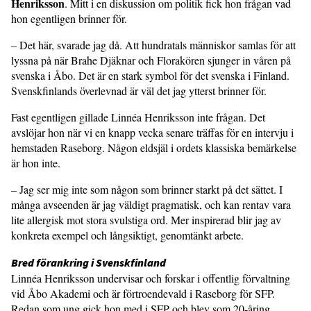
Henriksson
. Mitt i en diskussion om politik fick hon frågan vad
hon egentligen brinner för.
– Det här, svarade jag då. Att hundratals människor samlas för att
lyssna på när Brahe Djäknar och Florakören sjunger in våren på
svenska i Åbo. Det är en stark symbol för det svenska i Finland.
Svenskfinlands överlevnad är väl det jag ytterst brinner för.
Fast egentligen gillade Linnéa Henriksson inte frågan. Det
avslöjar hon när vi en knapp vecka senare träffas för en intervju i
hemstaden Raseborg. Någon eldsjäl i ordets klassiska bemärkelse
är hon inte.
– Jag ser mig inte som någon som brinner starkt på det sättet. I
många avseenden är jag väldigt pragmatisk, och kan rentav vara
lite allergisk mot stora svulstiga ord. Mer inspirerad blir jag av
konkreta exempel och långsiktigt, genomtänkt arbete.
Bred förankring i Svenskfinland
Linnéa Henriksson undervisar och forskar i offentlig förvaltning
vid Åbo Akademi och är förtroendevald i Raseborg för SFP.
Redan som ung gick hon med i SFP och blev som 20-åring