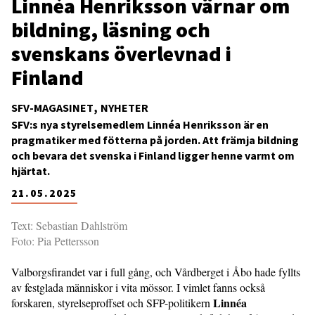
Linnéa Henriksson värnar om
bildning, läsning och
svenskans överlevnad i
Finland
SFV-MAGASINET
NYHETER
SFV:s nya styrelsemedlem Linnéa Henriksson är en
pragmatiker med fötterna på jorden. Att främja bildning
och bevara det svenska i Finland ligger henne varmt om
hjärtat.
21.05.2025
Text: Sebastian Dahlström
Foto: Pia Pettersson
Valborgsfirandet var i full gång, och Vårdberget i Åbo hade fyllts
av festglada människor i vita mössor. I vimlet fanns också
Linnéa
forskaren, styrelseproffset och SFP-politikern