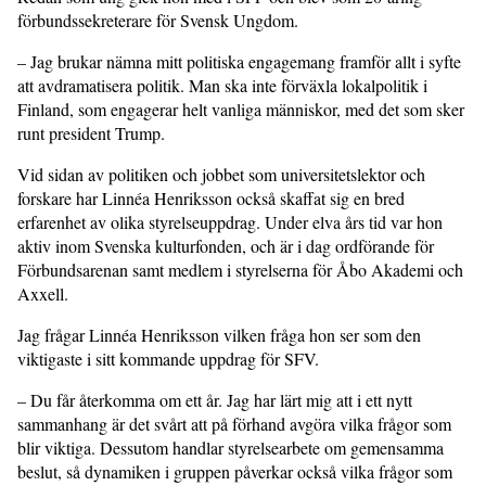
förbundssekreterare för Svensk Ungdom.
– Jag brukar nämna mitt politiska engagemang framför allt i syfte
att avdramatisera politik. Man ska inte förväxla lokalpolitik i
Finland, som engagerar helt vanliga människor, med det som sker
runt president Trump.
Vid sidan av politiken och jobbet som universitetslektor och
forskare har Linnéa Henriksson också skaffat sig en bred
erfarenhet av olika styrelseuppdrag. Under elva års tid var hon
aktiv inom Svenska kulturfonden, och är i dag ordförande för
Förbundsarenan samt medlem i styrelserna för Åbo Akademi och
Axxell.
Jag frågar Linnéa Henriksson vilken fråga hon ser som den
viktigaste i sitt kommande uppdrag för SFV.
– Du får återkomma om ett år. Jag har lärt mig att i ett nytt
sammanhang är det svårt att på förhand avgöra vilka frågor som
blir viktiga. Dessutom handlar styrelsearbete om gemensamma
beslut, så dynamiken i gruppen påverkar också vilka frågor som