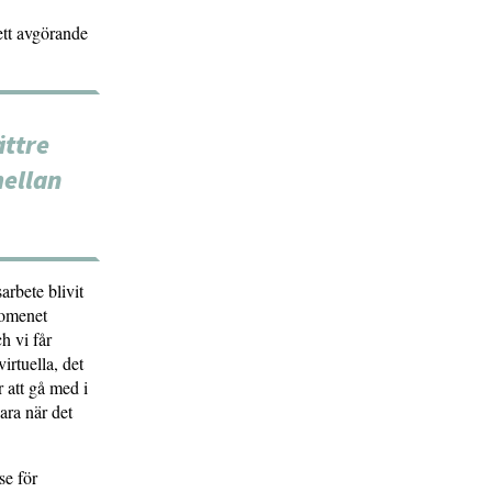
ett avgörande
ättre
mellan
arbete blivit
nomenet
h vi får
irtuella, det
r att gå med i
ara när det
se för