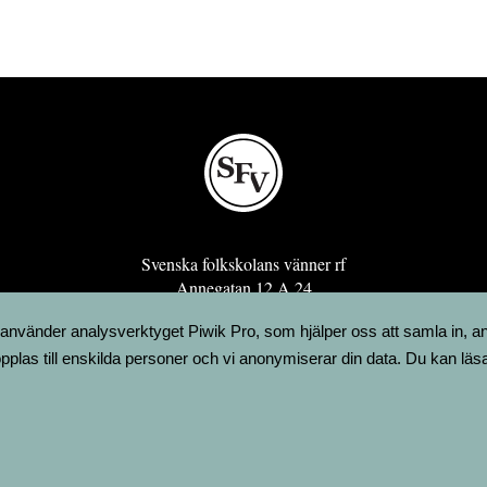
Svenska folkskolans vänner rf
Annegatan 12 A 24
00120 Helsingfors
 använder analysverktyget Piwik Pro, som hjälper oss att samla in, a
sfv@sfv.fi
pplas till enskilda personer och vi anonymiserar din data. Du kan läs