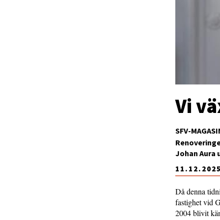
Vi vä
SFV-MAGASI
Renoveringen
Johan Aura 
11.12.202
Då denna tidni
fastighet vid 
2004 blivit k