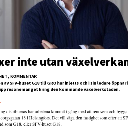
xer inte utan växelverka
NET
KOMMENTAR
 av SFV-huset G18 till GRO har inletts och i sin ledare öppnar
upp resonemanget kring den kommande växelverkstaden.
5
ng distribueras har arbetena kommit i gång med att renovera och bygga 
Georgsgatan 18 i Helsingfors. Det vill säga den fastighet som efter att 
änd som G18, eller SFV-huset G18.