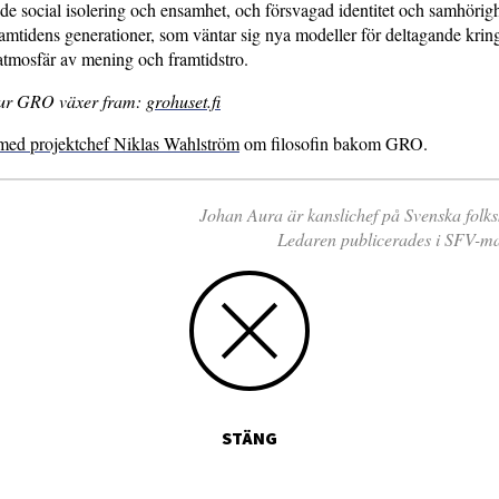
de social isolering och ensamhet, och försvagad identitet och samhörigh
ramtidens generationer, som väntar sig nya modeller för deltagande krin
 atmosfär av mening och framtidstro.
ur GRO växer fram:
grohuset.fi
 med projektchef Niklas Wahlström
om filosofin bakom GRO.
Johan Aura är kanslichef på Svenska folks
Ledaren publicerades i SFV-ma
STÄNG