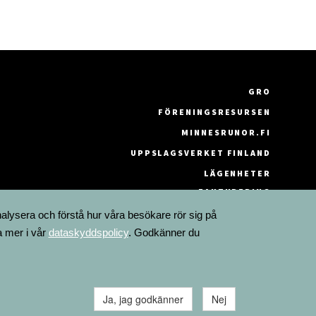
GRO
FÖRENINGSRESURSEN
MINNESRUNOR.FI
UPPSLAGSVERKET FINLAND
LÄGENHETER
FAKTURERING
nalysera och förstå hur våra besökare rör sig på
a mer i vår
dataskyddspolicy
. Godkänner du
Ja, jag godkänner
Nej