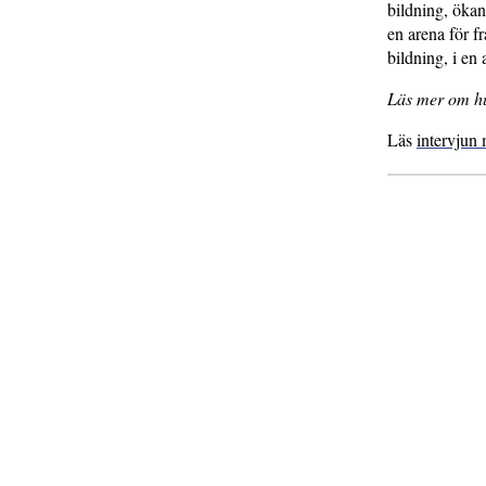
bildning, ökan
en arena för f
bildning, i en
Läs mer om h
Läs
intervjun