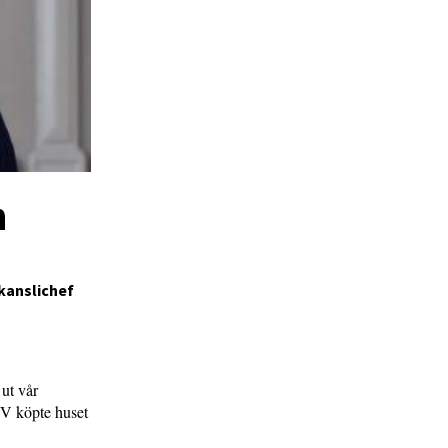
n
 kanslichef
ut vår
SFV köpte huset