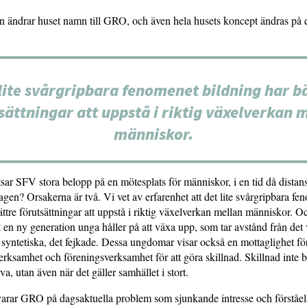
n ändrar huset namn till GRO, och även hela husets koncept ändras på 
lite svårgripbara fenomenet bildning har b
sättningar att uppstå i riktig växelverkan 
människor.
sar SFV stora belopp på en mötesplats för människor, i en tid då distans
agen? Orsakerna är två. Vi vet av erfarenhet att det lite svårgripbara fe
ättre förutsättningar att uppstå i riktig växelverkan mellan människor. Oc
t en ny generation unga håller på att växa upp, som tar avstånd från det v
det syntetiska, det fejkade. Dessa ungdomar visar också en mottaglighet fö
erksamhet och föreningsverksamhet för att göra skillnad. Skillnad inte b
va, utan även när det gäller samhället i stort.
svarar GRO på dagsaktuella problem som sjunkande intresse och förståel