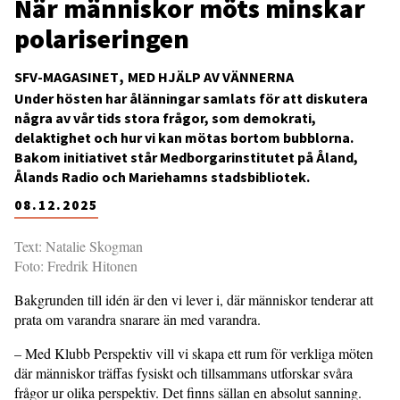
När människor möts minskar
polariseringen
SFV-MAGASINET
MED HJÄLP AV VÄNNERNA
Under hösten har ålänningar samlats för att diskutera
några av vår tids stora frågor, som demokrati,
delaktighet och hur vi kan mötas bortom bubblorna.
Bakom initiativet står Medborgarinstitutet på Åland,
Ålands Radio och Mariehamns stadsbibliotek.
08.12.2025
Text: Natalie Skogman
Foto: Fredrik Hitonen
Bakgrunden till idén är den vi lever i, där människor tenderar att
prata om varandra snarare än med varandra.
– Med Klubb Perspektiv vill vi skapa ett rum för verkliga möten
där människor träffas fysiskt och tillsammans utforskar svåra
frågor ur olika perspektiv. Det finns sällan en absolut sanning.