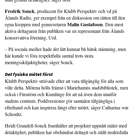
Fredrik Sonck
, producent för Klubb Perspektiv och vd på
Ålands Radio, ger exempel från en diskussion om rätten till den
Malin Gustafsson
egna kroppen med genusvetaren
. Den mest
aktiva deltagaren från publiken var en representant från Ålands
konservativa förening, Urd.
– På sociala medier hade det lätt kunnat bli hätsk stämning, men
här kunde vi föra respektfulla samtal trots stora
meningsskiljaktigheter, säger Sonck.
Det fysiska mötet först
Klubb Perspektiv strävade efter att vara tillgänglig för alla som
ville delta. Mötena hölls främst i Mariehamns stadsbibliotek, men
också i Finström och Kumlinge för att nå även dem utanför
stadens centrum. Poddversioner gör samtalen tillgängliga i
efterhand och kan inspirera långt efter mötet, säger Catharina von
Schoultz.
Heidi Grandell-Sonck framhåller att projektet uppnått målet med
delaktighet; publiken har obehindrat deltagit och ställt insiktsfulla