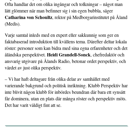
Ofta handlar det om olika ingångar och tolkningar – något man
lätt glömmer när man befinner sig i sin egen bubbla, säger
Catharina von Schoultz
, rektor på Medborgarinstitutet på Åland
(Medis).
Varje samtal inleds med en expert eller sakkunnig som ger en
faktabaserad introduktion till kvällens tema. Därefter deltar lokala
röster: personer som kan bidra med sina egna erfarenheter och det
Heidi Grandell-Sonck
åländska perspektivet.
, chefredaktör och
ansvarig utgivare på Ålands Radio, betonar ordet perspektiv, och
värdet av just olika perspektiv.
– Vi har haft deltagare från olika delar av samhället med
varierande bakgrund och politisk inriktning. Klubb Perspektiv har
inte blivit någon klubb för inbördes beundran där bara ett synsätt
får dominera, utan en plats där många röster och perspektiv möts.
Det har varit väldigt fint att se.