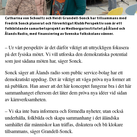
Catharina von Schoultz och Heidi Grandell-Sonck har tillsammans med
Fredrik Sonck planerat och förverkligat Klubb Perspektiv som är ett
folkbildande samarbetsprojekt av Medborgarinstitutet på Åland och
Ålands Radio, med finansiering av Svenska folkskolans vänner.
– Ur vårt perspektiv är det därför viktigt att uttryckligen fokusera
på det fysiska mötet. Vi vill utforska den demokratiska potential
som just sådana möten har, säger Sonck.
Sonck säger att Ålands radio som public service-bolag har ett
demokratiskt uppdrag. Det är viktigt att våga pröva nya former att
nå publiken. Han anser att det här konceptet fungerar bra i det här
sammanhanget eftersom det låter dem pröva nya idéer vid sidan
av kärnverksamheten.
– Vi ska inte bara informera och förmedla nyheter, utan också
underhålla, folkbilda och skapa sammanhang i det åländska
samhället där människor kan träffas, diskutera och bli klokare
tillsammans, säger Grandell-Sonck.