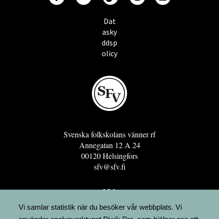
Dat
asky
ddsp
olicy
Svenska folkskolans vänner rf
Annegatan 12 A 24
00120 Helsingfors
sfv@sfv.fi
GRO
FÖRENINGSRESURSEN
Vi samlar statistik när du besöker vår webbplats. Vi