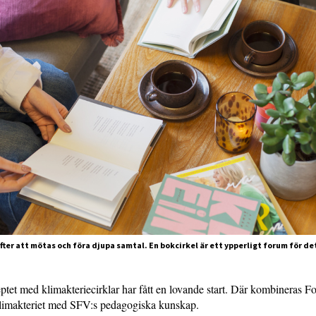
ter att mötas och föra djupa samtal. En bokcirkel är ett ypperligt forum för det.
tet med klimakteriecirklar har fått en lovande start. Där kombineras F
imakteriet med SFV:s pedagogiska kunskap.