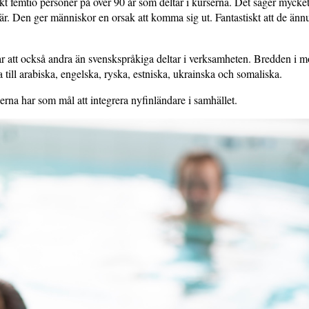
skt femtio personer på över 90 år som deltar i kurserna. Det säger mycke
r. Den ger människor en orsak att komma sig ut. Fantastiskt att de ännu
 att också andra än svenskspråkiga deltar i verksamheten. Bredden i m
a till arabiska, engelska, ryska, estniska, ukrainska och somaliska.
erna har som mål att integrera nyfinländare i samhället.