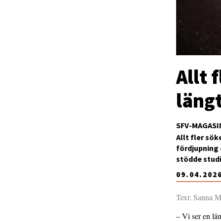
Allt 
läng
SFV-MAGASI
Allt fler sök
fördjupning 
stödde studi
09.04.202
Text: Sanna M
– Vi ser en län