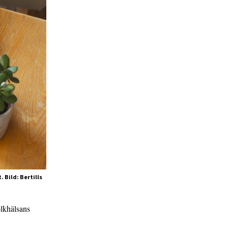
 Bild: Bertills
olkhälsans