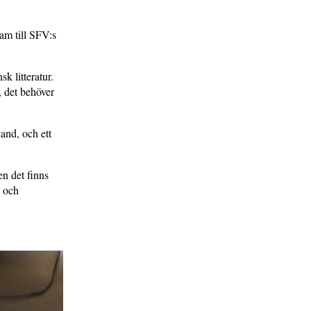
am till SFV:s
k litteratur.
 det behöver
and, och ett
en det finns
k och