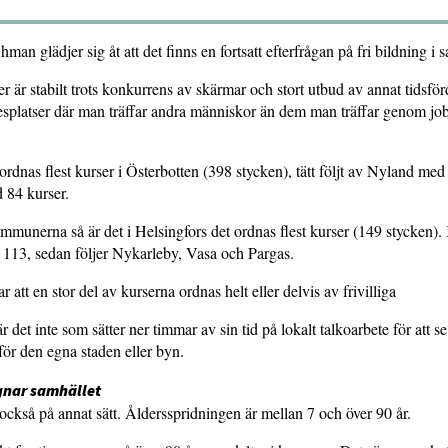
n glädjer sig åt att det finns en fortsatt efterfrågan på fri bildning i s
er är stabilt trots konkurrens av skärmar och stort utbud av annat tidsfö
esplatser där man träffar andra människor än dem man träffar genom job
 ordnas flest kurser i Österbotten (398 stycken), tätt följt av Nyland m
d 84 kurser.
munerna så är det i Helsingfors det ordnas flest kurser (149 stycken)
 113, sedan följer Nykarleby, Vasa och Pargas.
att en stor del av kurserna ordnas helt eller delvis av frivilliga
det inte som sätter ner timmar av sin tid på lokalt talkoarbete för att se t
 för den egna staden eller byn.
gnar samhället
ckså på annat sätt. Åldersspridningen är mellan 7 och över 90 år.