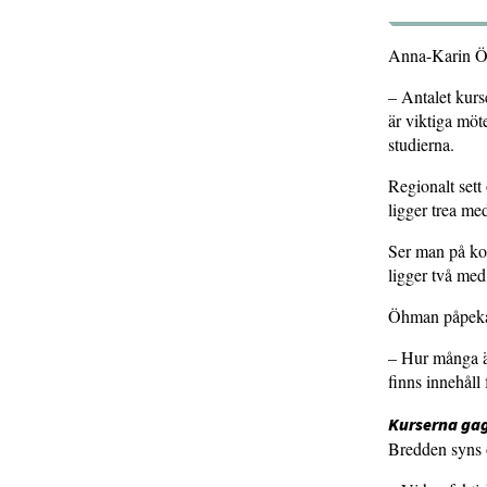
Anna-Karin Öhma
– Antalet kurs
är viktiga möt
studierna.
Regionalt sett
ligger trea me
Ser man på kom
ligger två med
Öhman påpekar 
– Hur många är 
finns innehåll
Kurserna ga
Bredden syns o