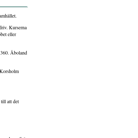
amhället.
rdriv. Kurserna
bet eller
ed 360. Åboland
. Korsholm
ill att det