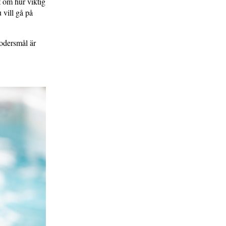
t om hur viktig
 vill gå på
odersmål är