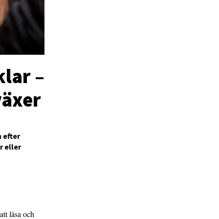
klar –
växer
n efter
 eller
 att läsa och