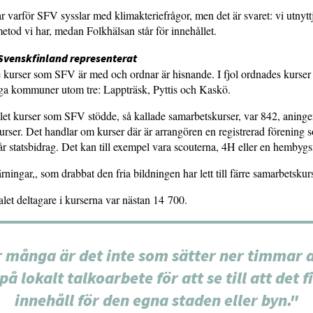
r varför SFV sysslar med klimakteriefrågor, men det är svaret: vi utnytt
tod vi har, medan Folkhälsan står för innehållet.
Svenskfinland representerat
kurser som SFV är med och ordnar är hisnande. I fjol ordnades kurser i
iga kommuner utom tre: Lappträsk, Pyttis och Kaskö.
alet kurser som SFV stödde, så kallade samarbetskurser, var 842, aninge
kurser. Det handlar om kurser där är arrangören en registrerad förening
får statsbidrag. Det kan till exempel vara scouterna, 4H eller en hembyg
ningar,, som drabbat den fria bildningen har lett till färre samarbetskurs
alet deltagare i kurserna var nästan 14 700.
 många är det inte som sätter ner timmar a
 på lokalt talkoarbete för att se till att det f
innehåll för den egna staden eller byn."