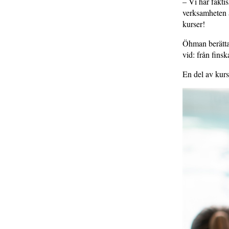
– Vi har fakti
verksamheten ä
kurser!
Öhman berättar
vid: från finsk
En del av kurs