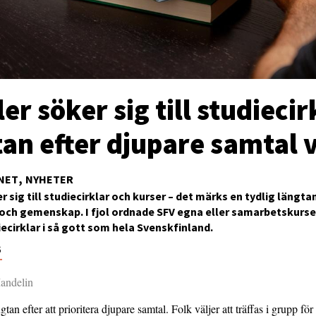
fler söker sig till studiecir
tan efter djupare samtal 
NET
NYHETER
er sig till studiecirklar och kurser – det märks en tydlig längta
och gemenskap. I fjol ordnade SFV egna eller samarbetskurser
ecirklar i så gott som hela Svenskfinland.
6
andelin
gtan efter att prioritera djupare samtal. Folk väljer att träffas i grupp för