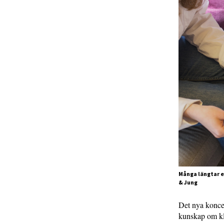
Många längtar ef
& Jung
Det nya koncep
kunskap om kl