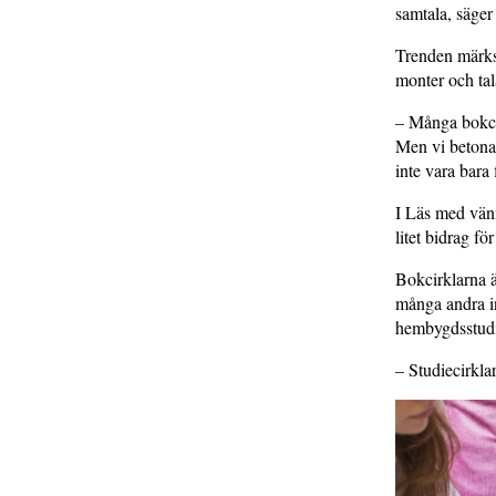
samtala, säge
Trenden märks
monter och tal
– Många bokcir
Men vi betona
inte vara bara
I Läs med vänn
litet bidrag f
Bokcirklarna ä
många andra in
hembygdsstudi
– Studiecirkla