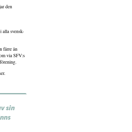
jar den
 alla svensk-
n färre än
 som via SFV:s
sförening.
er.
v sin
inns