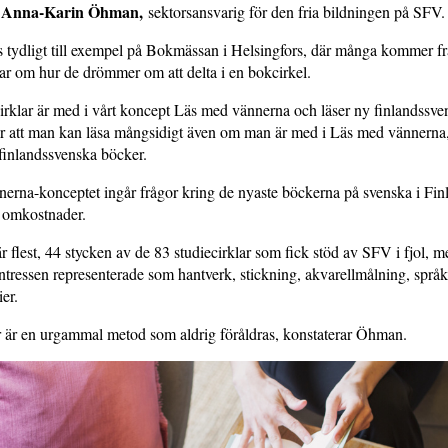
Anna-Karin Öhman,
r
sektorsansvarig för den fria bildningen på SFV.
 tydligt till exempel på Bokmässan i Helsingfors, där många kommer fr
ar om hur de drömmer om att delta i en bokcirkel.
klar är med i vårt koncept Läs med vännerna och läser ny finlandssvens
r att man kan läsa mångsidigt även om man är med i Läs med vännerna,
 finlandssvenska böcker.
erna-konceptet ingår frågor kring de nyaste böckerna på svenska i Finl
ör omkostnader.
r flest, 44 stycken av de 83 studiecirklar som fick stöd av SFV i fjol, m
tressen representerade som hantverk, stickning, akvarellmålning, språ
er.
r är en urgammal metod som aldrig föråldras, konstaterar Öhman.