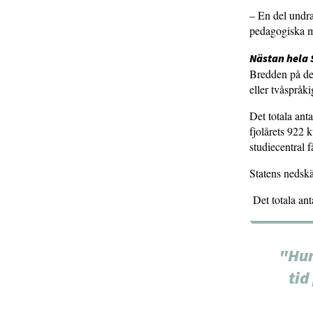
– En del undra
pedagogiska me
Nästan hela 
Bredden på de 
eller tvåspråk
Det totala ant
fjolårets 922 
studiecentral 
Statens nedskär
Det totala ant
"Hur
tid