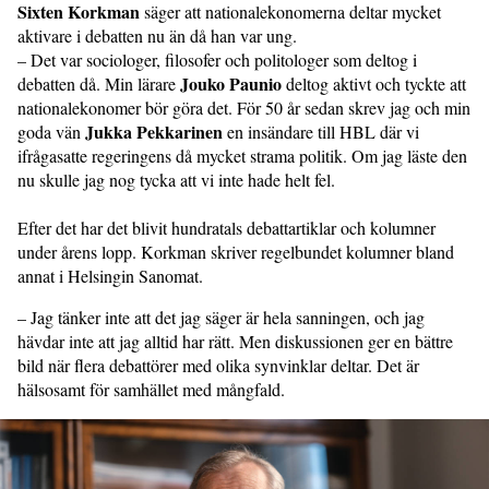
Sixten Korkman
säger att nationalekonomerna deltar mycket
aktivare i debatten nu än då han var ung.
– Det var sociologer, filosofer och politologer som deltog i
Jouko Paunio
debatten då. Min lärare
deltog aktivt och tyckte att
nationalekonomer bör göra det. För 50 år sedan skrev jag och min
Jukka Pekkarinen
goda vän
en insändare till HBL där vi
ifrågasatte regeringens då mycket strama politik. Om jag läste den
nu skulle jag nog tycka att vi inte hade helt fel.
Efter det har det blivit hundratals debattartiklar och kolumner
under årens lopp. Korkman skriver regelbundet kolumner bland
annat i Helsingin Sanomat.
– Jag tänker inte att det jag säger är hela sanningen, och jag
hävdar inte att jag alltid har rätt. Men diskussionen ger en bättre
bild när flera debattörer med olika synvinklar deltar. Det är
hälsosamt för samhället med mångfald.