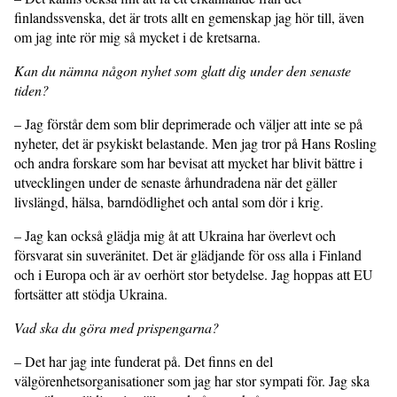
finlandssvenska, det är trots allt en gemenskap jag hör till, även
om jag inte rör mig så mycket i de kretsarna.
Kan du nämna någon nyhet som glatt dig under den senaste
tiden?
– Jag förstår dem som blir deprimerade och väljer att inte se på
nyheter, det är psykiskt belastande. Men jag tror på Hans Rosling
och andra forskare som har bevisat att mycket har blivit bättre i
utvecklingen under de senaste århundradena när det gäller
livslängd, hälsa, barndödlighet och antal som dör i krig.
– Jag kan också glädja mig åt att Ukraina har överlevt och
försvarat sin suveränitet. Det är glädjande för oss alla i Finland
och i Europa och är av oerhört stor betydelse. Jag hoppas att EU
fortsätter att stödja Ukraina.
Vad ska du göra med prispengarna?
– Det har jag inte funderat på. Det finns en del
välgörenhetsorganisationer som jag har stor sympati för. Jag ska