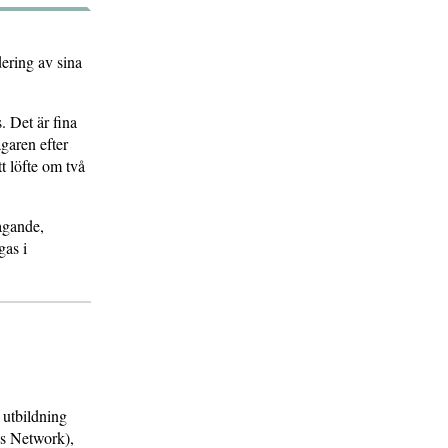
dering av sina
 Det är fina
agaren efter
t löfte om två
agande,
gas i
 utbildning
ns Network),