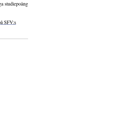
nga studiepoäng
på SFV:s