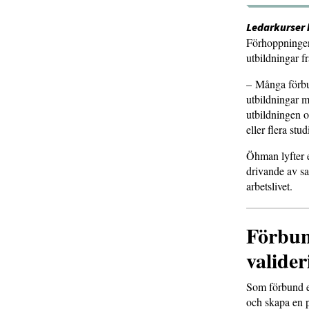
Ledarkurser 
Förhoppningen 
utbildningar f
– Många förbu
utbildningar m
utbildningen o
eller flera st
Öhman lyfter e
drivande av s
arbetslivet.
Förbun
valider
Som förbund el
och skapa en 