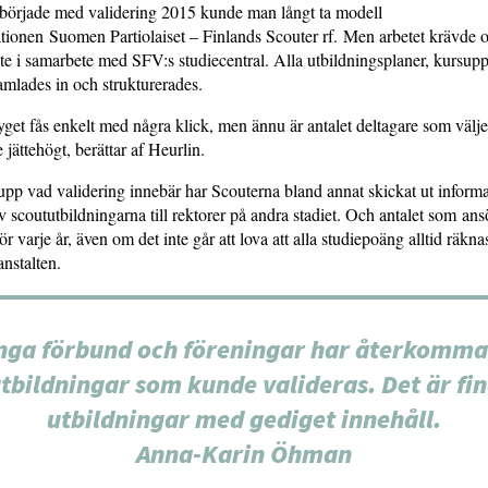
började med validering 2015 kunde man långt ta modell
tionen Suomen Partiolaiset – Finlands Scouter rf. Men arbetet krävde 
e i samarbete med SFV:s studiecentral. Alla utbildningsplaner, kursup
amlades in och strukturerades.
yget fås enkelt med några klick, men ännu är antalet deltagare som välje
 jättehögt, berättar af Heurlin.
upp vad validering innebär har Scouterna bland annat skickat ut inform
v scoututbildningarna till rektorer på andra stadiet. Och antalet som an
för varje år, även om det inte går att lova att alla studiepoäng alltid räkna
oanstalten.
ga förbund och föreningar har återkomm
tbildningar som kunde valideras. Det är fi
utbildningar med gediget innehåll.
Anna-Karin Öhman