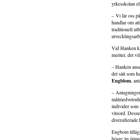
yrkesskolan e
– Vi lär oss p
handlar om att
traditionell ut
utvecklingsarb
Vid Hanken ka
meriter, det v
– Hanken anser
det sätt som h
Engblom
, an
– Antagningen 
målmedvetenhet
individer som 
vitsord. Dessu
diversifierade
Engbom tillägg
högre än jämnå