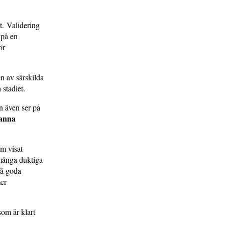
t. Validering
 på en
ör
n av särskilda
stadiet.
n även ser på
anna
om visat
 många duktiga
få goda
mer
som är klart