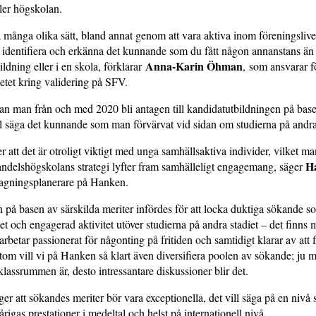
ller högskolan.
å många olika sätt, bland annat genom att vara aktiva inom föreningslive
 identifiera och erkänna det kunnande som du fått någon annanstans än
Anna-Karin Öhman
bildning eller i en skola, förklarar
, som ansvarar f
etet kring validering på SFV.
n man från och med 2020 bli antagen till kandidatutbildningen på base
ill säga det kunnande som man förvärvat vid sidan om studierna på andra 
 att det är otroligt viktigt med unga samhällsaktiva individer, vilket ma
H
andelshögskolans strategi lyfter fram samhälleligt engagemang, säger
tagningsplanerare på Hanken.
på basen av särskilda meriter infördes för att locka duktiga sökande s
 och engagerad aktivitet utöver studierna på andra stadiet – det finns
arbetar passionerat för någonting på fritiden och samtidigt klarar av att 
tom vill vi på Hanken så klart även diversifiera poolen av sökande; ju 
 klassrummen är, desto intressantare diskussioner blir det.
er att sökandes meriter bör vara exceptionella, det vill säga på en nivå 
rigas prestationer i medeltal och helst på internationell nivå.