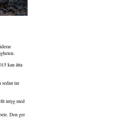
iderar
ligheten.
015 kan åtta
 sedan tar
ellt intyg med
rbete. Den ger