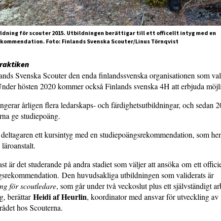
ning för scouter 2015. Utbildningen berättigar till ett officellt intyg med en
kommendation. Foto: Finlands Svenska Scouter/Linus Törnqvist
praktiken
lands Svenska Scouter den enda finlandssvenska organisationen som val
 Under hösten 2020 kommer också Finlands svenska 4H att erbjuda möj
ngerar årligen flera ledarskaps- och färdighetsutbildningar, och sedan 2
rna ge studiepoäng.
r deltagaren ett kursintyg med en studiepoängsrekommendation, som hen
n läroanstalt.
ast är det studerande på andra stadiet som väljer att ansöka om ett offici
gsrekommendation. Den huvudsakliga utbildningen som validerats är
ng för scoutledare
, som går under två veckoslut plus ett självständigt a
Heidi af Heurlin
g, berättar
, koordinator med ansvar för utveckling av
mrådet hos Scouterna.