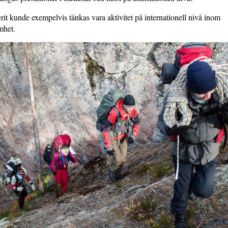
rit kunde exempelvis tänkas vara aktivitet på internationell nivå inom
mhet.