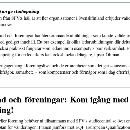
kan ge studiepoäng
från SFV:s håll är att fler organisationer i Svenskfinland erbjuder vali
ramöver.
nd och föreningar har återkommande utbildningar som kunde valideras.
ed gediget innehåll. Ett bra exempel är olika ledarutbildningar, där delt
ckså praktiskt fungerar som ledare inom exempelvis barnverksamhet. Et
udiepoäng för en ledarkurs kan också locka deltagare, tipsar Öhman.
ngagemang i föreningslivet och de erfarenheter som det ger – ansvarst
akfrågor, samarbete – som kompetenser och förmågor som i dag efterfrå
d och föreningar: Kom igång med
ing!
ler förening behöver ni tillsammans med SFV:s studiecentral se över er
plan för valideringen. Planen jämförs mot EQF (European Qualificatio