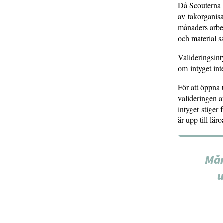
Då Scouterna 
av takorganisa
månaders arbet
och material s
Valideringsint
om intyget inte
För att öppna 
valideringen a
intyget stiger 
är upp till lär
Mån
u