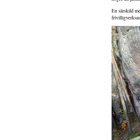
En särskild me
frivilligverksa