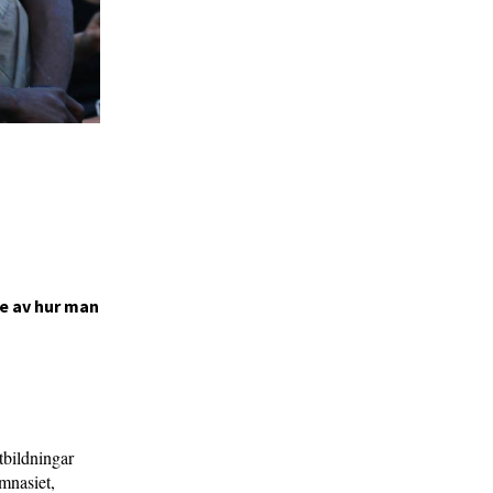
e av hur man
tbildningar
mnasiet,