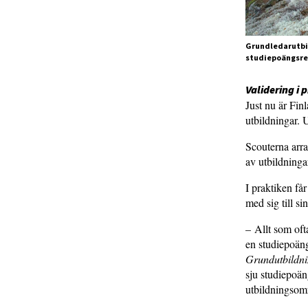
Grundledarutbild
studiepoängsre
Validering i 
Just nu är Fin
utbildningar.
Scouterna arra
av utbildninga
I praktiken få
med sig till si
– Allt som oft
en studiepoän
Grundutbildni
sju studiepoän
utbildningso