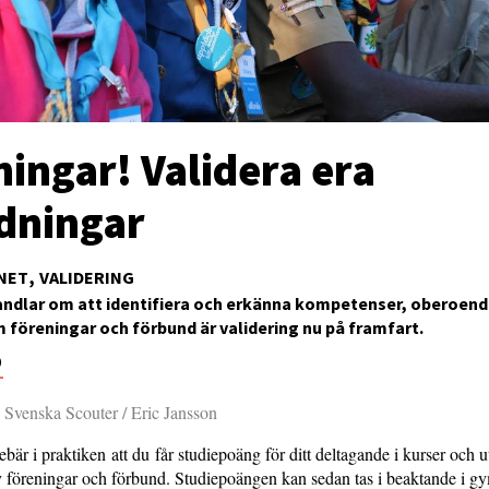
ingar! Validera era
ldningar
NET
VALIDERING
andlar om att identifiera och erkänna kompetenser, oberoend
om föreningar och förbund är validering nu på framfart.
0
 Svenska Scouter / Eric Jansson
ebär i praktiken att du får studiepoäng för ditt deltagande i kurser och u
 föreningar och förbund. Studiepoängen kan sedan tas i beaktande i gy