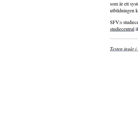
som är ett sys
utbildningen k
SFV:s studiece
studiecentral
if
Texten ingår 