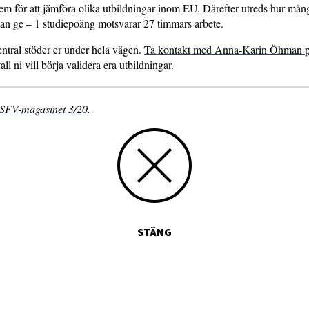
tem för att jämföra olika utbildningar inom EU. Därefter utreds hur må
an ge – 1 studiepoäng motsvarar 27 timmars arbete.
ntral stöder er under hela vägen.
Ta kontakt med Anna-Karin Öhman 
all ni vill börja validera era utbildningar.
i SFV-magasinet 3/20.
STÄNG