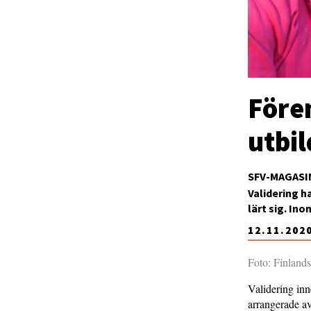
Fören
utbi
SFV-MAGASI
Validering h
lärt sig. In
12.11.202
Foto: Finlands
Validering inn
arrangerade av