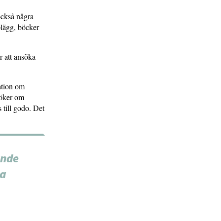
också några
plägg, böcker
r att ansöka
ation om
söker om
s till godo. Det
ande
na