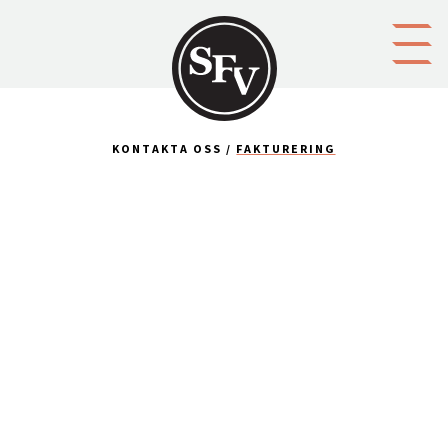
Gå till innehållet
KONTAKTA OSS
FAKTURERING
See also
Invoicing from Abroad
Svenska folkskolans vänner rf