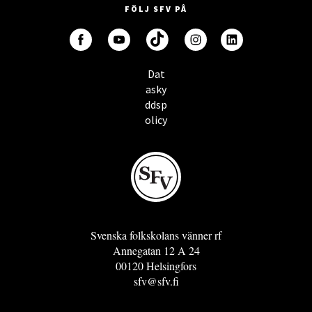
FÖLJ SFV PÅ
Dat
asky
ddsp
olicy
Svenska folkskolans vänner rf
Annegatan 12 A 24
00120 Helsingfors
sfv@sfv.fi