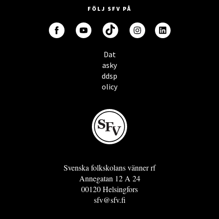
FÖLJ SFV PÅ
Dat
asky
ddsp
olicy
Svenska folkskolans vänner rf
Annegatan 12 A 24
00120 Helsingfors
sfv@sfv.fi