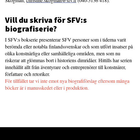
Skogman,
christine.skogman@sfv.fi
(040-5136 418).
Vill du skriva för SFV:s
biografiserie?
I SFV:s bokserie presenterar SFV personer som i tiderna varit
berömda eller notabla finlandssvenskar och som utfört insatser på
olika konstnärliga eller samhälleliga områden, men som nu
riskerar att glömmas bort i historiens dimridåer. Hittills har serien
innehållit allt från äventyrare och entreprenörer till konstnärer,
författare och retoriker.
För tillfället tar vi inte emot nya biografiförslag eftersom många
böcker är i manusskedet eller i produktion.