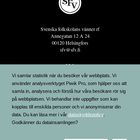
Svenska folkskolans vänner rf
Annegatan 12 A 24
00120 Helsingfors
sfv@sfv.fi
GRO
FÖRENINGSRESURSEN
Vi samlar statistik när du besöker vår webbplats. Vi
använder analysverktyget Piwik Pro, som hjälper oss att
MINNESRUNOR.FI
samla in, analysera och förstå hur våra besökare rör sig
UPPSLAGSVERKET FINLAND
på webbplatsen. Vi behandlar inte uppgifter som kan
LÄGENHETER
kopplas till enskilda personer och vi anonymiserar din
FAKTURERING
data. Du kan läsa mer i vår
dataskyddspolicy
.
Godkänner du datainsamlingen?