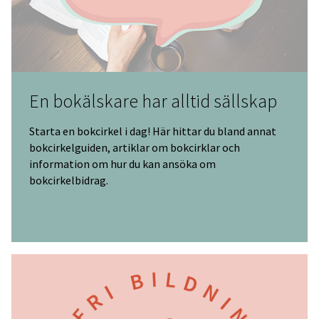
En bokälskare har alltid sällskap
Starta en bokcirkel i dag! Här hittar du bland annat
bokcirkelguiden, artiklar om bokcirklar och
information om hur du kan ansöka om
bokcirkelbidrag.