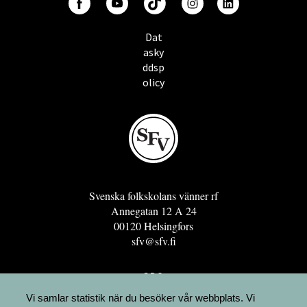
Dat
asky
ddsp
olicy
Svenska folkskolans vänner rf
Annegatan 12 A 24
00120 Helsingfors
sfv@sfv.fi
GRO
FÖRENINGSRESURSEN
Vi samlar statistik när du besöker vår webbplats. Vi