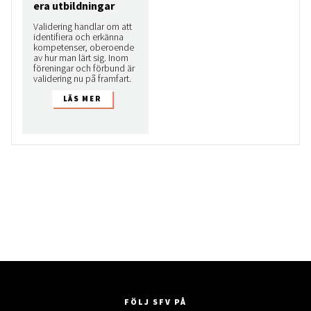
era utbildningar
Validering handlar om att
identifiera och erkänna
kompetenser, oberoende
av hur man lärt sig. Inom
föreningar och förbund är
validering nu på framfart.
FÖLJ SFV PÅ