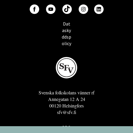
Dat
asky
ddsp
olicy
Svenska folkskolans vänner rf
Annegatan 12 A 24
00120 Helsingfors
sfv@sfv.fi
GRO