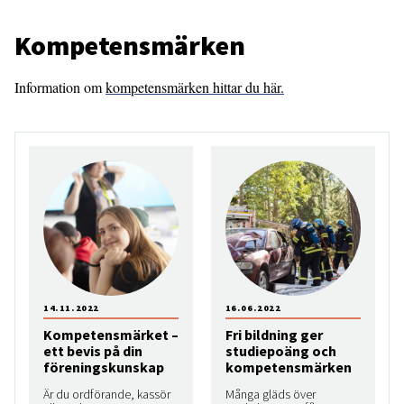
Kompetensmärken
Information om
kompetensmärken hittar du här.
14.11.2022
16.06.2022
Kompetensmärket –
Fri bildning ger
ett bevis på din
studiepoäng och
föreningskunskap
kompetensmärken
Är du ordförande, kassör
Många gläds över