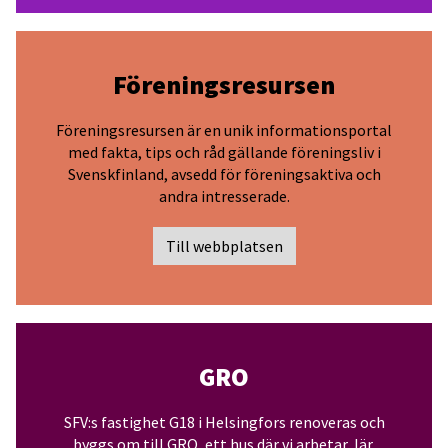
Föreningsresursen
Föreningsresursen är en unik informationsportal
med fakta, tips och råd gällande föreningsliv i
Svenskfinland, avsedd för föreningsaktiva och
andra intresserade.
Till webbplatsen
GRO
SFV:s fastighet G18 i Helsingfors renoveras och
byggs om till GRO, ett hus där vi arbetar, lär,