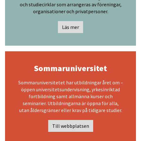
och studiecirklar som arrangeras av föreningar,
organisationer och privatpersoner.
Läs mer
Sommaruniversitet
Sommaruniversitetet har utbildningar året om –
öppen universitetsundervisning, yrkesinriktad
fortbildning samt allmänna kurser och
seminarier. Utbildningarna är öppna för alla,
utan åldersgränser eller krav på tidigare studier.
Till webbplatsen