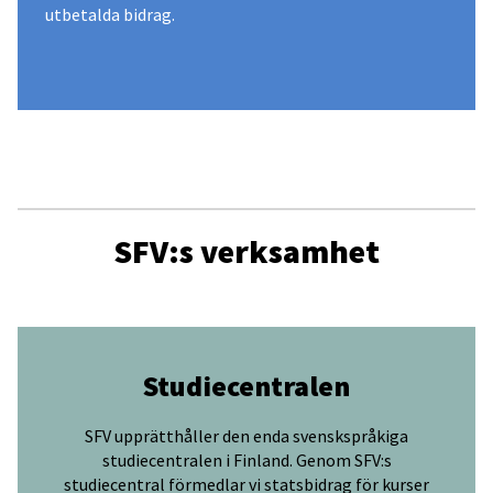
utbetalda bidrag.
SFV:s verksamhet
Studiecentralen
SFV upprätthåller den enda svenskspråkiga
studiecentralen i Finland. Genom SFV:s
studiecentral förmedlar vi statsbidrag för kurser