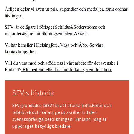
Årligen delar vi även ut
pris, stipendier och medaljer, samt ordnar
tävlingar.
SFV är delägare i förlaget
Schildts&Söderströms
och
majoritetsägare i utbildningsenheten
Axxell
.
Vi har kanslier i
Helsingfors, Vasa och Åbo
. Se
våra
kontaktuppgifter
.
Vill du vara med och stöda oss i vårt arbete för det svenska i
Finland?
Bli medlem
eller läs hur du kan ge en donation.
SFV:s historia
SFV grundades 1882 för att starta folkskolor och
bibliotek och för att ge ut skrifter till den
svenskspråkiga befolkningen i Finland. Idag är
uppdraget betydligt bredare.