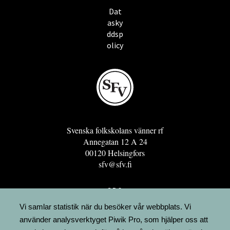
Dat
asky
ddsp
olicy
Svenska folkskolans vänner rf
Annegatan 12 A 24
00120 Helsingfors
sfv@sfv.fi
GRO
FÖRENINGSRESURSEN
Vi samlar statistik när du besöker vår webbplats. Vi
använder analysverktyget Piwik Pro, som hjälper oss att
MINNESRUNOR.FI