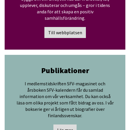
upplever, diskuterar och umgås – gror i tidens
anda för att skapa en positiv
samhällsförändring.
Till webbplatsen
Publikationer
I medlemstidskriften SFV-magasinet och
årsboken SFV-kalendern får du samlad
information om vår verksamhet. Du kan också
läsa om olika projekt som fått bidrag av oss. I vår
bokserie ger vi årligen ut biografier över
finlandssvenskar.
Läs mer