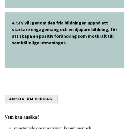
4. SFV vill genom den fria bildningen uppnå ett
starkare engagemang och en djupare bildning, för
att skapa en positiv förändring som motkraft till
samhälleliga utmaningar.
ANSÖK OM BIDRAG
Vem kan ansöka?
registrerade organisationer, kommuner och