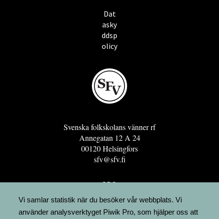
Dat
asky
ddsp
olicy
Svenska folkskolans vänner rf
Annegatan 12 A 24
00120 Helsingfors
sfv@sfv.fi
GRO
FÖRENINGSRESURSEN
Vi samlar statistik när du besöker vår webbplats. Vi
använder analysverktyget Piwik Pro, som hjälper oss att
MINNESRUNOR.FI