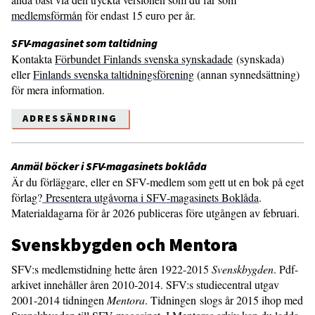
medlemsförmån
för endast 15 euro per år.
SFV-magasinet som taltidning
Kontakta
Förbundet Finlands svenska synskadade
(synskada)
eller
Finlands svenska taltidningsförening
(annan synnedsättning)
för mera information.
ADRESSÄNDRING
Anmäl böcker i SFV-magasinets boklåda
Är du förläggare, eller en SFV-medlem som gett ut en bok på eget
förlag?
Presentera utgåvorna i SFV-magasinets Boklåda
.
Materialdagarna för år 2026 publiceras före utgången av februari.
Svenskbygden och Mentora
SFV:s medlemstidning hette åren 1922-2015
Svenskbygden
. Pdf-
arkivet innehåller åren 2010-2014. SFV:s studiecentral utgav
2001-2014 tidningen
Mentora
. Tidningen slogs år 2015 ihop med