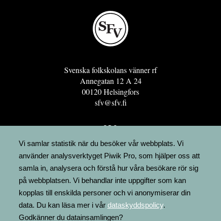
Svenska folkskolans vänner rf
Annegatan 12 A 24
00120 Helsingfors
sfv@sfv.fi
GRO
FÖRENINGSRESURSEN
Vi samlar statistik när du besöker vår webbplats. Vi
använder analysverktyget Piwik Pro, som hjälper oss att
MINNESRUNOR.FI
samla in, analysera och förstå hur våra besökare rör sig
UPPSLAGSVERKET FINLAND
på webbplatsen. Vi behandlar inte uppgifter som kan
LÄGENHETER
kopplas till enskilda personer och vi anonymiserar din
FAKTURERING
data. Du kan läsa mer i vår
dataskyddspolicy
.
Godkänner du datainsamlingen?