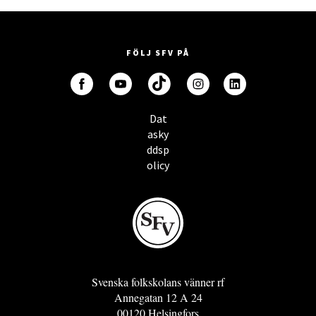
FÖLJ SFV PÅ
Dat
asky
ddsp
olicy
Svenska folkskolans vänner rf
Annegatan 12 A 24
00120 Helsingfors