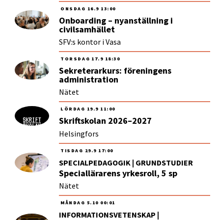
ONSDAG
16.9
13:00
Onboarding – nyanställning i
civilsamhället
SFV:s kontor i Vasa
TORSDAG
17.9
18:30
Sekreterarkurs: föreningens
administration
Nätet
LÖRDAG
19.9
11:00
Skriftskolan 2026–2027
Helsingfors
TISDAG
29.9
17:00
SPECIALPEDAGOGIK | GRUNDSTUDIER
Speciallärarens yrkesroll, 5 sp
Nätet
MÅNDAG
5.10
00:01
INFORMATIONSVETENSKAP |