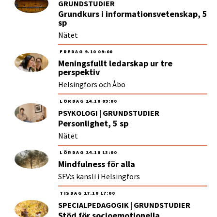
GRUNDSTUDIER
Grundkurs i informationsvetenskap, 5
sp
Nätet
FREDAG
9.10
09:00
Meningsfullt ledarskap ur tre
perspektiv
Helsingfors och Åbo
LÖRDAG
24.10
09:00
PSYKOLOGI | GRUNDSTUDIER
Personlighet, 5 sp
Nätet
LÖRDAG
24.10
13:00
Mindfulness för alla
SFV:s kansli i Helsingfors
TISDAG
27.10
17:00
SPECIALPEDAGOGIK | GRUNDSTUDIER
Stöd för socioemotionella