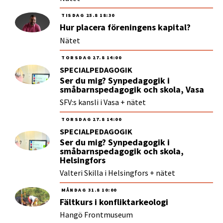
TISDAG
25.8
18:30
Hur placera föreningens kapital?
Nätet
TORSDAG
27.8
14:00
SPECIALPEDAGOGIK
Ser du mig? Synpedagogik i
småbarnspedagogik och skola, Vasa
SFV:s kansli i Vasa + nätet
TORSDAG
27.8
14:00
SPECIALPEDAGOGIK
Ser du mig? Synpedagogik i
småbarnspedagogik och skola,
Helsingfors
Valteri Skilla i Helsingfors + nätet
MÅNDAG
31.8
10:00
Fältkurs i konfliktarkeologi
Hangö Frontmuseum