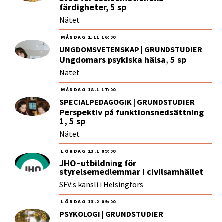
färdigheter, 5 sp
Nätet
MÅNDAG
2.11
16:00
UNGDOMSVETENSKAP | GRUNDSTUDIER
Ungdomars psykiska hälsa, 5 sp
Nätet
MÅNDAG
18.1
17:00
SPECIALPEDAGOGIK | GRUNDSTUDIER
Perspektiv på funktionsnedsättning
1, 5 sp
Nätet
LÖRDAG
23.1
09:00
JHO–utbildning för
styrelsemedlemmar i civilsamhället
SFV:s kansli i Helsingfors
LÖRDAG
13.2
09:00
PSYKOLOGI | GRUNDSTUDIER