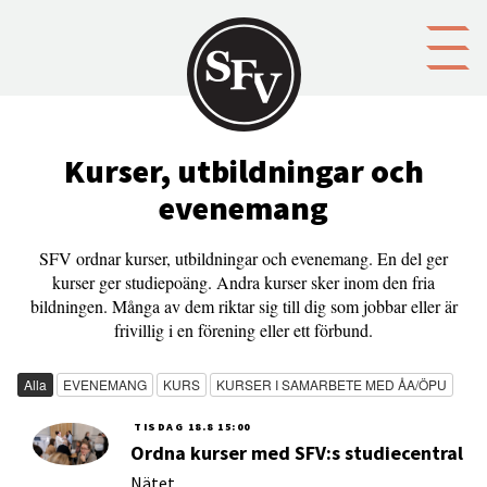
Gå till innehållet
Kurser, utbildningar och
evenemang
SFV ordnar kurser, utbildningar och evenemang. En del ger
kurser ger studiepoäng. Andra kurser sker inom den fria
bildningen. Många av dem riktar sig till dig som jobbar eller är
frivillig i en förening eller ett förbund.
Alla
EVENEMANG
KURS
KURSER I SAMARBETE MED ÅA/ÖPU
TISDAG
18.8
15:00
Ordna kurser med SFV:s studiecentral
Nätet