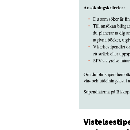
Ansökningskriterier:
Du som söker är finl
Till ansökan bifogar
du planerar ta dig a
utgivna böcker, utgi
Vistelsestipendiet o
ett sträck eller upps
SFV:s styrelse fatta
Om du blir stipendiemotta
vår- och utdelningsfest i a
Stipendiaterna på Bisko
Vistelsesti