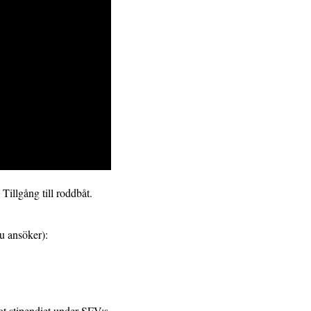
Tillgång till roddbåt.
u ansöker):
ot stipendiet under SFV:s