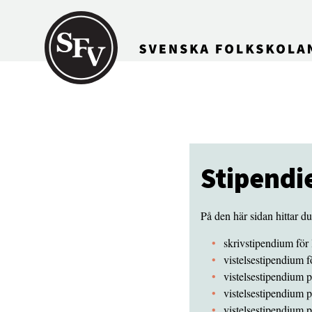
Gå till innehållet
Stipendi
På den här sidan hittar d
skrivstipendium för
vistelsestipendium f
vistelsestipendium 
vistelsestipendium 
vistelsestipendium 