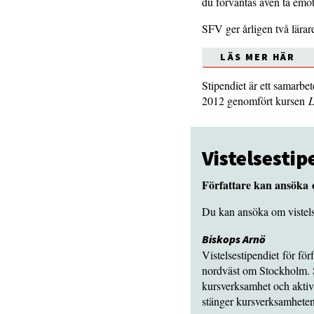
du förväntas även ta emot 
SFV ger årligen två lärare
LÄS MER HÄR
Stipendiet är ett samarb
2012 genomfört kursen
L
Vistelsesti
Författare kan ansöka 
Du kan ansöka om vistelse
Biskops Arnö
Vistelsestipendiet för för
nordväst om Stockholm. S
kursverksamhet och aktivi
stänger kursverksamheten,