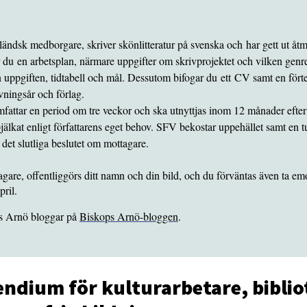
ändsk medborgare, skriver skönlitteratur på svenska och har gett ut åt
 du en arbetsplan, närmare uppgifter om skrivprojektet och vilken genre 
n uppgiften, tidtabell och mål. Dessutom bifogar du ett CV samt en förtec
vningsår och förlag.
mfattar en period om tre veckor och ska utnyttjas inom 12 månader efter 
pjälkat enligt författarens eget behov. SFV bekostar uppehället samt en tu
r det slutliga beslutet om mottagare.
gare, offentliggörs ditt namn och din bild, och du förväntas även ta em
pril.
ps Arnö bloggar på
Biskops Arnö-bloggen
.
pendium för kulturarbetare, biblio