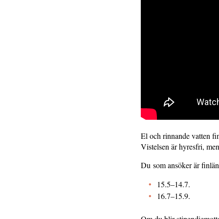
El och rinnande vatten fin
Vistelsen är hyresfri, me
Du som ansöker är finlän
15.5–14.7.
16.7–15.9.
Om du blir stipendiemotta