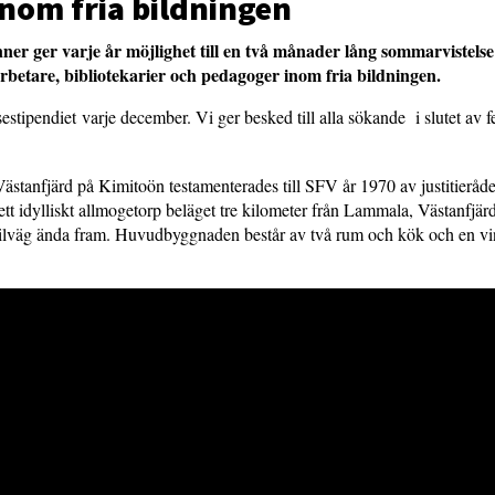
nom fria bildningen
ner ger varje år möjlighet till en två månader lång sommarvistelse
rbetare, bibliotekarier och pedagoger inom fria bildningen.
stipendiet varje december. Vi ger besked till alla sökande i slutet av f
stanfjärd på Kimitoön testamenterades till SFV år 1970 av justitieråde
t idylliskt allmogetorp beläget tre kilometer från Lammala, Västanfjärd
ilväg ända fram. Huvudbyggnaden består av två rum och kök och en vin