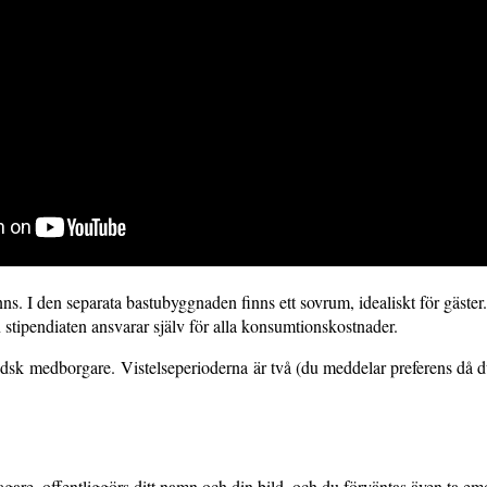
ns. I den separata bastubyggnaden finns ett sovrum, idealiskt för gäster. 
n stipendiaten ansvarar själv för alla konsumtionskostnader.
dsk medborgare. Vistelseperioderna är två (du meddelar preferens då d
gare, offentliggörs ditt namn och din bild, och du förväntas även ta em