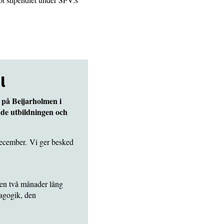
al
e på Beijarholmen i
de utbildningen och
december. Vi ger besked
 en två månader lång
agogik, den