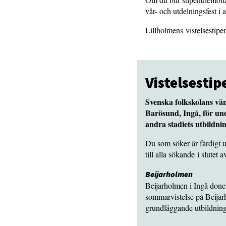
vår- och utdelningsfest i a
Lillholmens vistelsestipe
Vistelsesti
Svenska folkskolans vän
Barösund, Ingå, för u
andra stadiets utbildnin
Du som söker är färdigt 
till alla sökande i slutet a
Beijarholmen
Beijarholmen i Ingå doner
sommarvistelse på Beijar
grundläggande utbildning