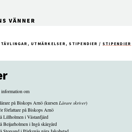
TÄVLINGAR, UTMÄRKELSER, STIPENDIER
STIPENDIER
er
u information om
 lärare på Biskops Arnö (kursen
Lärare skriver
)
ör författare på Biskops Arnö
på Lillholmen i Västanfjärd
på Beijarholmen i Ingå skärgård
på Storsand i Pörkenäs nära Jakobstad