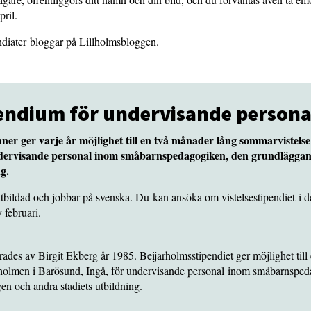
pril.
ndiater bloggar på
Lillholmsbloggen
.
pendium för undervisande person
ner ger varje år möjlighet till en två månader lång sommarvistels
ndervisande personal inom småbarnspedagogiken, den grundläggan
g.
utbildad och jobbar på svenska. Du kan ansöka om vistelsestipendiet i 
v februari.
ades av Birgit Ekberg år 1985. Beijarholmsstipendiet ger möjlighet till
holmen i Barösund, Ingå, för undervisande personal inom småbarnsped
en och andra stadiets utbildning.