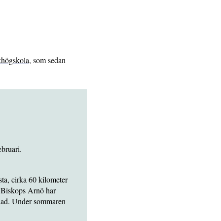
khögskola
, som sedan
ebruari.
sta, cirka 60 kilometer
. Biskops Arnö har
ostnad. Under sommaren