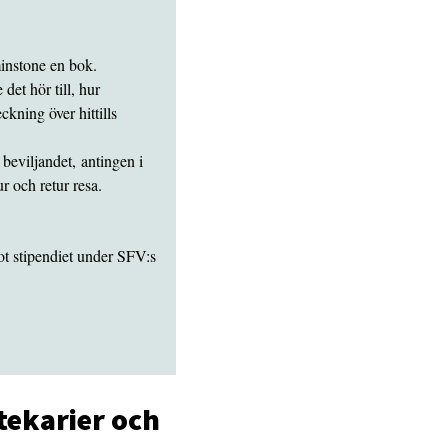
minstone en bok.
det hör till, hur
kning över hittills
beviljandet, antingen i
r och retur resa.
ot stipendiet under SFV:s
tekarier och