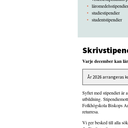
läromedelsstipendie
studiestipendier
studentstipendier
Skrivstipen
Varje december kan lär
År 2026 arrangeras k
Syftet med stipendiet är a
utbildning. Stipendiemott
Folkhögskola Biskops Arnö
returresa.
Vi ger besked till alla sö