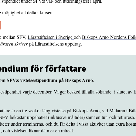
stipendiet under SFV:s vår- och utdelningsfest i april.
 möjlighet att delta i kursen.
ete mellan SFV,
Lärarstiftelsen i Sverige
och
Biskops Arnö Nordens Fol
äraren skriver
på Lärarstiftelsens uppdrag.
pendium för författare
om SFV:s vistelsestipendium på Biskops Arnö
.
stipendiet varje december. Vi ger besked till alla sökande i slutet av f
fattare är en tre veckor lång vistelse på Biskops Arnö, vid Mälaren i Bål
FV bekostar uppehället (inklusive måltider) samt en tur- och returresa
teter under terminerna, och du får delta i vissa aktiviter utan extra k
 och vistelsen liknar då mer en retreat.