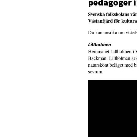
pedagoger i
Svenska folkskolans vän
Västanfjärd för kultura
Du kan ansöka om vistelse
Lillholmen
Hemmanet Lillholmen i Vä
Backman. Lillholmen är et
naturskönt beläget med b
sovrum.