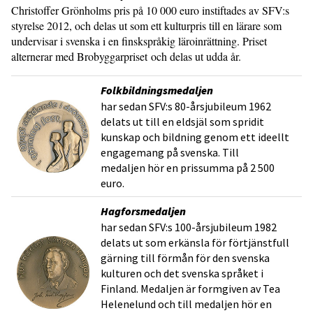
Christoffer Grönholms pris på 10 000 euro instiftades av SFV:s
styrelse 2012, och delas ut som ett kulturpris till en lärare som
undervisar i svenska i en finskspråkig läroinrättning. Priset
alternerar med Brobyggarpriset och delas ut udda år.
Folkbildningsmedaljen
har sedan SFV:s 80-årsjubileum 1962
delats ut till en eldsjäl som spridit
kunskap och bildning genom ett ideellt
engagemang på svenska. Till
medaljen hör en prissumma på 2 500
euro.
Hagforsmedaljen
har sedan SFV:s 100-årsjubileum 1982
delats ut som erkänsla för förtjänstfull
gärning till förmån för den svenska
kulturen och det svenska språket i
Finland. Medaljen är formgiven av Tea
Helenelund och till medaljen hör en