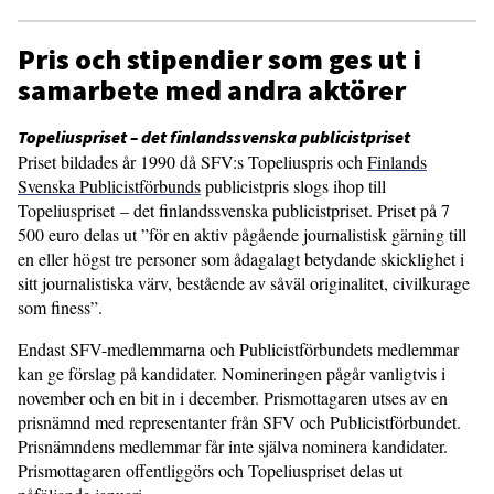
Pris och stipendier som ges ut i
samarbete med andra aktörer
Topeliuspriset – det finlandssvenska publicistpriset
Priset bildades år 1990 då SFV:s Topeliuspris och
Finlands
Svenska Publicistförbunds
publicistpris slogs ihop till
Topeliuspriset – det finlandssvenska publicistpriset. Priset på 7
500 euro delas ut ”för en aktiv pågående journalistisk gärning till
en eller högst tre personer som ådagalagt betydande skicklighet i
sitt journalistiska värv, bestående av såväl originalitet, civilkurage
som finess”.
Endast SFV-medlemmarna och Publicistförbundets medlemmar
kan ge förslag på kandidater. Nomineringen pågår vanligtvis i
november och en bit in i december. Prismottagaren utses av en
prisnämnd med representanter från SFV och Publicistförbundet.
Prisnämndens medlemmar får inte själva nominera kandidater.
Prismottagaren offentliggörs och Topeliuspriset delas ut