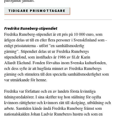
påföljande januari.
TIDIGARE PRISMOTTAGARE
Fredrika Runeberg-stipendiet
Fredrika Runeberg-stipendiet är ett pris på 10 000 euro, som
årligen delas ut till en eller flera personer i Svenskfinland som -
enligt prisstatuterna - utfört ”en samhällsmoderlig
gärning”. Stipendiet delas ut ur Fredrika Runebergs
stipendiefond, som instiftades år 1986 av fil.dr Karin
Allardt Ekelund. Fonden förvaltas inom Svenska kulturfonden,
och dess syfte är att hugfästa minnet av Fredrika Runebergs
gärning och stimulera till den speciella samhällsmoderlighet som
var utmärkande för henne.
Fredrika var författare och en av landets första kvinnliga
tidningsredaktörer. I sina skrifter tog hon ställning för ogifta
kvinnors rättigheter och kvinnors rätt till skolgång, utbildning och
arbete. Samtiden kände ändå Fredrika Runeberg främst som
nationalskalden Johan Ludvig Runebergs hustru och som en