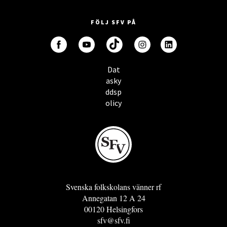
FÖLJ SFV PÅ
Dat
asky
ddsp
olicy
Svenska folkskolans vänner rf
Annegatan 12 A 24
00120 Helsingfors
sfv@sfv.fi