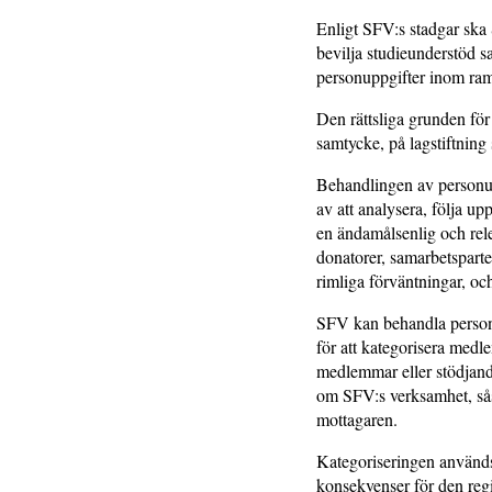
Enligt SFV:s stadgar ska 
bevilja studieunderstöd 
personuppgifter inom rame
Den rättsliga grunden fö
samtycke, på lagstiftning 
Behandlingen av personup
av att analysera, följa u
en ändamålsenlig och rel
donatorer, samarbetsparte
rimliga förväntningar, o
SFV kan behandla personu
för att kategorisera med
medlemmar eller stödjand
om SFV:s verksamhet, sås
mottagaren.
Kategoriseringen används 
konsekvenser för den regi