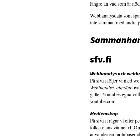
längre än vad som är nödv
Webbanalysdata som spara
inte samman med andra p
Sammanhang
sfv.fi
Webbanalys och webban
På sfv.fi följer vi med w
Webbanalys, allmänt
ovan
gäller Youtubes egna vill
youtube.com.
Medlemskap
På sfv.fi frågar vi efter
folkskolans vänner rf. O
använder en molnbaserad