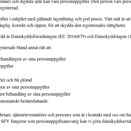
ummer och digitala spår kan vara personuppgifter. Den person vars per
registrerad.
ter i enlighet med gällande lagstiftning och god praxis. Vårt mål är at
aglig, korrekt och öppen, för att skydda den registrerades rättigheter.
skydd är Dataskyddsförordningen (EU 2016/679) och Dataskyddslagen (
isterade bland annat rätt att:
ehandlingen av sina personuppgifter
uppgifter
fter och bli glömd
en av sina personuppgifter
ot behandling av sina personuppgifter
automatiskt beslutsfattande.
betare, tjänsteleverantörer och personer som är i kontakt med oss om h
är SFV fungerar som personuppgiftsansvarig kan vi göra dataskyddsavta