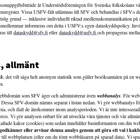
sonuppgiftsbiträde åt Understödsföreningen för Svenska folkskolans 
egister. Vissa USFV-fält utlämnas till SFV och behandlas i SFV:s da
ttslig grund — inklusive individuellt riktad medlemskommunikation på
dlemmar informeras om detta i USFV:s egen dataskyddspolicy. Inv
as till
dataskydd@sfv.fi
eller
dataskydd@usfv.fi
och propageras mella
, allmänt
ik
, det vill säga helt anomym statistik som gäller besöksantalen på en w
a.
a webbdomän som SFV äger och administrerar även
webbanalys
. För web
 Dessa SFV-domän nämns separat i listan nedan. Vi gör webbanalys för
rna, och ifall de återkommer inom analysperioden. Vi är inte intressera
ress. Vi gör analysen enbart för att utveckla våra tjänster och vår allm
kallade kakor (cookies) som sedan innehåller basinformation om din we
godkänner eller avvisar denna analys genom att göra ett val i ka
ill webbplatsen (eller om du tömt webbläsaren på sparad data). Vi spar