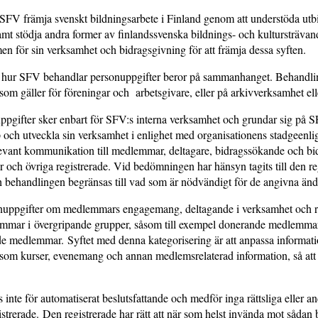
SFV främja svenskt bildningsarbete i Finland genom att understöda utbi
samt stödja andra former av finlandssvenska bildnings- och kultursträv
n för sin verksamhet och bidragsgivning för att främja dessa syften.
r hur SFV behandlar personuppgifter beror på sammanhanget. Behandli
som gäller för föreningar och arbetsgivare, eller på arkivverksamhet ell
pgifter sker enbart för SFV:s interna verksamhet och grundar sig på SF
pp och utveckla sin verksamhet i enlighet med organisationens stadgeenlig
evant kommunikation till medlemmar, deltagare, bidragssökande och bi
r och övriga registrerade. Vid bedömningen har hänsyn tagits till den reg
ch behandlingen begränsas till vad som är nödvändigt för de angivna ä
ppgifter om medlemmars engagemang, deltagande i verksamhet och rela
lemmar i övergripande grupper, såsom till exempel donerande medlemmar,
e medlemmar. Syftet med denna kategorisering är att anpassa informa
om kurser, evenemang och annan medlemsrelaterad information, så att d
inte för automatiserat beslutsfattande och medför inga rättsliga eller 
strerade. Den registrerade har rätt att när som helst invända mot sådan