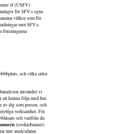
vänner rf (USFV)
talager för SFV:s egna
 samma villkor som för
ändningar mot SFV:s
n föreningarna
ebbbplats, och vilka sidor
banalysen använder vi
 att kunna följa med hur
de av dig som person, och
ännyttiga verksamhet. För
bbläsare och varifrån du
kbannern
(cookiebanner)
ar inte analysdatan