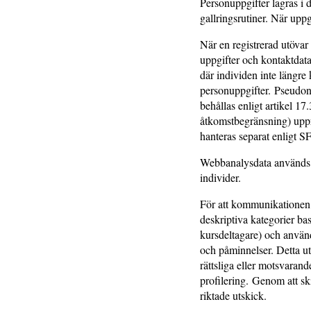
Personuppgifter lagras i 
gallringsrutiner. När upp
När en registrerad utövar 
uppgifter och kontaktdata
där individen inte längre 
personuppgifter. Pseudony
behållas enligt artikel 1
åtkomstbegränsning) upprä
hanteras separat enligt SF
Webbanalysdata används i 
individer.
För att kommunikationen 
deskriptiva kategorier ba
kursdeltagare) och använ
och påminnelser. Detta ut
rättsliga eller motsvaran
profilering. Genom att sk
riktade utskick.