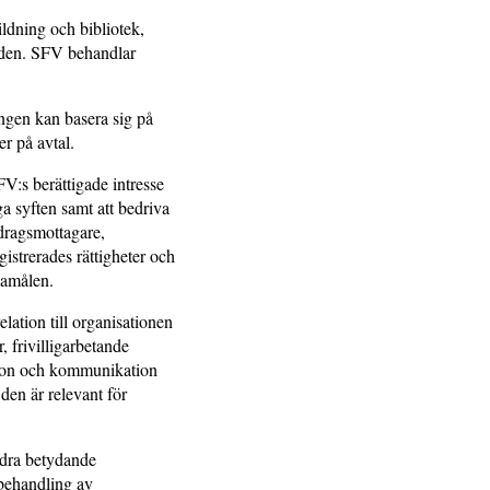
ldning och bibliotek,
anden. SFV behandlar
ngen kan basera sig på
er på avtal.
V:s berättigade intresse
a syften samt att bedriva
dragsmottagare,
istrerades rättigheter och
ndamålen.
tion till organisationen
 frivilligarbetande
tion och kommunikation
en är relevant för
andra betydande
 behandling av