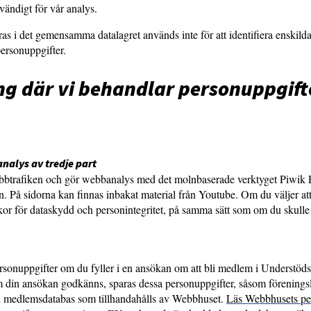
ändigt för vår analys.
s i det gemensamma datalagret används inte för att identifiera enskild
ersonuppgifter.
 där vi behandlar personuppgift
alys av tredje part
ebbtrafiken och gör webbanalys med det molnbaserade verktyget Piwik Pr
. På sidorna kan finnas inbakat material från Youtube. Om du väljer att 
kor för dataskydd och personintegritet, på samma sätt som om du skulle
 personuppgifter om du fyller i en ansökan om att bli medlem i Understö
m din ansökan godkänns, sparas dessa personuppgifter, såsom förenings
 medlemsdatabas som tillhandahålls av Webbhuset.
Läs Webbhusets pe