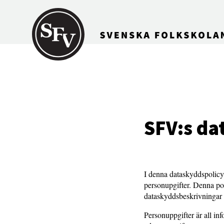
Gå till innehållet
SFV:s da
I denna dataskyddspolicy 
personupgifter. Denna pol
dataskyddsbeskrivningar f
Personuppgifter är all in