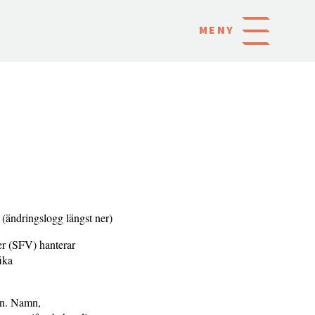
MENY
(ändringslogg längst ner)
er (SFV) hanterar
ika
son. Namn,