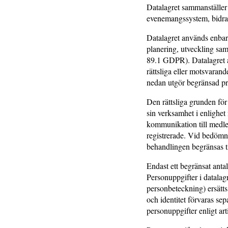
Datalagret sammanställer
evenemangssystem, bidra
Datalagret används enbart
planering, utveckling sam
89.1 GDPR). Datalagret an
rättsliga eller motsvaran
nedan utgör begränsad pr
Den rättsliga grunden för
sin verksamhet i enlighet
kommunikation till medle
registrerade. Vid bedömni
behandlingen begränsas t
Endast ett begränsat antal
Personuppgifter i datalag
personbeteckning) ersätt
och identitet förvaras se
personuppgifter enligt art