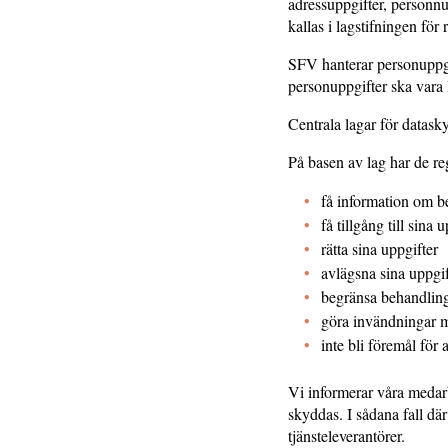
adressuppgifter, personn
kallas i lagstifningen för 
SFV hanterar personuppgif
personuppgifter ska vara l
Centrala lagar för data
På basen av lag har de reg
få information om b
få tillgång till sina 
rätta sina uppgifter
avlägsna sina uppgi
begränsa behandling
göra invändningar m
inte bli föremål för 
Vi informerar våra medar
skyddas. I sådana fall d
tjänsteleverantörer.