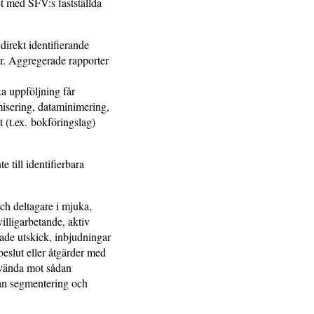
et med SFV:s fastställda
 direkt identifierande
ar. Aggregerade rapporter
a uppföljning får
misering, dataminimering,
 (t.ex. bokföringslag)
 till identifierbara
h deltagare i mjuka,
illigarbetande, aktiv
ade utskick, inbjudningar
beslut eller åtgärder med
invända mot sådan
rån segmentering och