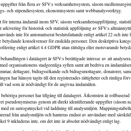
 uppgifter från flera av SFV:s verksamhetssystem, såsom medlemsregiste
gs- och stipendiesystem, ekonomisystem samt webbanalysverktyg.
 för interna ändamål inom SFV, såsom verksamhetsuppföljning, statistik
t arkivering för historisk och statistisk uppföljning av SFV:s allmännytt
vänds inte för automatiserat beslutsfattande enligt artikel 22 och inte 
de betydande konsekvenser för enskilda personer. Den deskriptiva kateg
ofilering enligt artikel 4.4 GDPR utan rättsliga eller motsvarande bet
 behandlingen i datalagret är SFV:s berättigade intresse av att analysera
 med organisationens stadgeenliga syften samt att bedriva en ändamålsen
mmar, deltagare, bidragssökande och bidragsmottagare, donatorer, sama
ngen har hänsyn tagits till den registrerades rättigheter och rimliga för
ill vad som är nödvändigt för de angivna ändamålen.
 behöriga personer har tillgång till datalagret. Åtkomsten är rollbaserad
ret pseudonymiseras genom att direkt identifierande uppgifter (såsom n
s med en surrogatnyckel vid laddning till analysmiljön. Mappningstabel
parerad från analysmiljön och hanteras endast av användare med särskil
ikel 9 inkluderas inte, om det inte är absolut nödvändigt enligt lag.