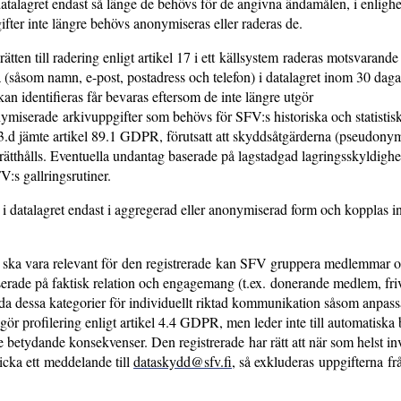
datalagret endast så länge de behövs för de angivna ändamålen, i enligh
gifter inte längre behövs anonymiseras eller raderas de.
rätten till radering enligt artikel 17 i ett källsystem raderas motsvarande
 (såsom namn, e-post, postadress och telefon) i datalagret inom 30 dag
kan identifieras får bevaras eftersom de inte längre utgör
miserade arkivuppgifter som behövs för SFV:s historiska och statistisk
7.3.d jämte artikel 89.1 GDPR, förutsatt att skyddsåtgärderna (pseudony
tthålls. Eventuella undantag baserade på lagstadgad lagringsskyldighet
V:s gallringsrutiner.
datalagret endast i aggregerad eller anonymiserad form och kopplas inte
ska vara relevant för den registrerade kan SFV gruppera medlemmar oc
serade på faktisk relation och engagemang (t.ex. donerande medlem, friv
da dessa kategorier för individuellt riktad kommunikation såsom anpass
gör profilering enligt artikel 4.4 GDPR, men leder inte till automatiska 
de betydande konsekvenser. Den registrerade har rätt att när som helst 
icka ett meddelande till
dataskydd@sfv.fi
, så exkluderas uppgifterna f