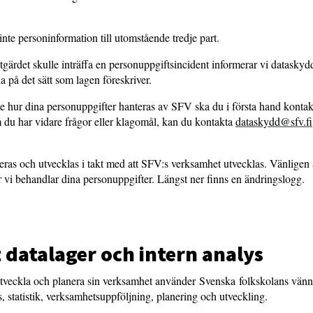
 inte personinformation till utomstående tredje part.
dsåtgärdet skulle inträffa en personuppgiftsincident informerar vi datas
a på det sätt som lagen föreskriver.
e hur dina personuppgifter hanteras av SFV ska du i första hand kontak
 du har vidare frågor eller klagomål, kan du kontakta
dataskydd@sfv.fi
ras och utvecklas i takt med att SFV:s verksamhet utvecklas. Vänligen
ur vi behandlar dina personuppgifter. Längst ner finns en ändringslogg.
datalager och intern analys
 utveckla och planera sin verksamhet använder Svenska folkskolans vän
ys, statistik, verksamhetsuppföljning, planering och utveckling.