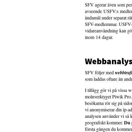
SFV agerar även som per
avseende USFV:s medlemsr
ändamål under separat rä
SFV-medlemmar. USFV-me
vidareanvändning kan gör
inom 14 dagar.
Webbanalys
SFV följer med
webbtraf
som laddas oftare än andr
I tillägg gör vi på viss
molnverktyget Piwik Pro.
besökarna rör sig på sido
vi anonymiserar din ip-ad
analysen använder vi så 
Du 
geografiskt kommer.
första gången du kommer t