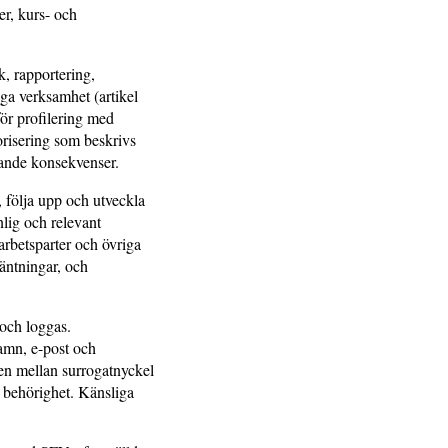
r, kurs- och
, rapportering,
iga verksamhet (artikel
för profilering med
orisering som beskrivs
ydande konsekvenser.
, följa upp och utveckla
lig och relevant
rbetsparter och övriga
väntningar, och
 och loggas.
amn, e-post och
len mellan surrogatnyckel
d behörighet. Känsliga