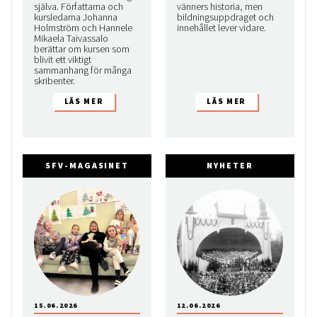
själva. Författarna och
vänners historia, men
kursledarna Johanna
bildningsuppdraget och
Holmström och Hannele
innehållet lever vidare.
Mikaela Taivassalo
berättar om kursen som
blivit ett viktigt
sammanhang för många
skribenter.
SFV-MAGASINET
NYHETER
15.06.2026
12.06.2026