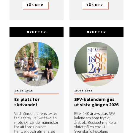
NYHETER
NYHETER
16.06.2026
15.06.2026
En plats för
SFV-kalendern ges
skrivandet
ut sista gången 2026
Vad händer när ens texter
Efter 140 år avslutas SFV-
får läsare? På Skriftskolan
kalendern som tryckt
möts skrivande människor
årsbok. Beslutet markerar
för att fördjupa sitt
slutet på en epok i
hantverk och utmana sig
Svenska folkskolans