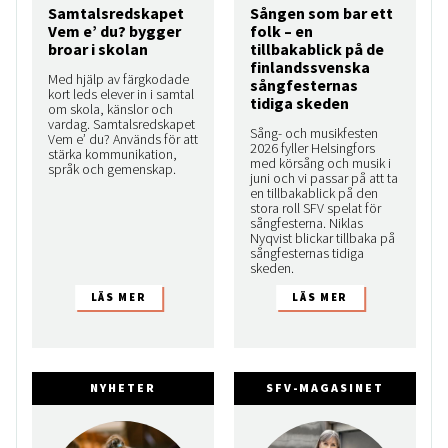
Samtalsredskapet
Sången som bar ett
Vem e’ du? bygger
folk – en
broar i skolan
tillbakablick på de
finlandssvenska
Med hjälp av färgkodade
sångfesternas
kort leds elever in i samtal
tidiga skeden
om skola, känslor och
vardag. Samtalsredskapet
Sång- och musikfesten
Vem e’ du? Används för att
2026 fyller Helsingfors
stärka kommunikation,
med körsång och musik i
språk och gemenskap.
juni och vi passar på att ta
en tillbakablick på den
stora roll SFV spelat för
sångfesterna. Niklas
Nyqvist blickar tillbaka på
sångfesternas tidiga
skeden.
NYHETER
SFV-MAGASINET