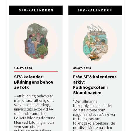
SFV-KALENDERN
SFV-KALENDERN
14.07.2026
09.07.2026
SFV-kalender:
Från SFV-kalenderns
Bildningens behov
arkiv:
av folk
Folkhögskolan i
Skandinavien
– Att bildning behövs är
man oftast rätt enig om,
"Den allmänna
skriver Jonas Ahlskog,
folkupplysningen är det
universitetslektor vid ÅA
ädlaste arbete som
och ordförande för
någonsin utövats", skriver
Folkets bildningsförbund.
K. J. Hagfors om
Men vad bildning är och
folkhögskolerörelsen i de
vem som utgör
nordiska länderna i den
målgruppen är svårare