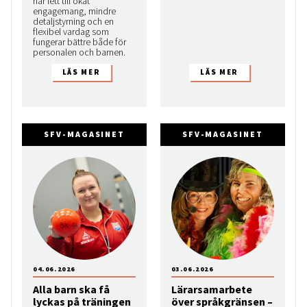
har lett till ökat
engagemang, mindre
detaljstyrning och en
flexibel vardag som
fungerar bättre både för
personalen och barnen.
SFV-MAGASINET
SFV-MAGASINET
04.06.2026
03.06.2026
Alla barn ska få
Lärarsamarbete
lyckas på träningen
över språkgränsen –