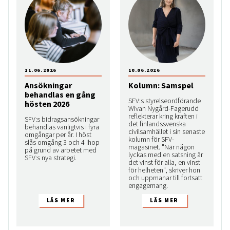
11.06.2026
10.06.2026
Ansökningar
Kolumn: Samspel
behandlas en gång
SFV:s styrelseordförande
hösten 2026
Wivan Nygård-Fagerudd
reflekterar kring kraften i
SFV:s bidragsansökningar
det finlandssvenska
behandlas vanligtvis i fyra
civilsamhället i sin senaste
omgångar per år. I höst
kolumn för SFV-
slås omgång 3 och 4 ihop
magasinet. "När någon
på grund av arbetet med
lyckas med en satsning är
SFV:s nya strategi.
det vinst för alla, en vinst
för helheten", skriver hon
och uppmanar till fortsatt
engagemang.