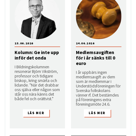
25.06.2026
24.06.2026
Kolumn: Ge inte upp
Medlemsavgiften
inför det onda
för i år sänks till 0
euro
I Bildningskolumnen
resonerar Björn Vikström,
I år uppbärs ingen
professor och tidigare
medlemsavgift av dem
biskop, kring smärta och
som är medlemmar i
lidande. "När det drabbar
Understödsföreningen för
oss själva eller någon som
Svenska folkskolans
står oss nära känns det
vänner rf. Det bestämdes
både fel och orättvist."
på föreningens extra
föreningsmöte 24.6.