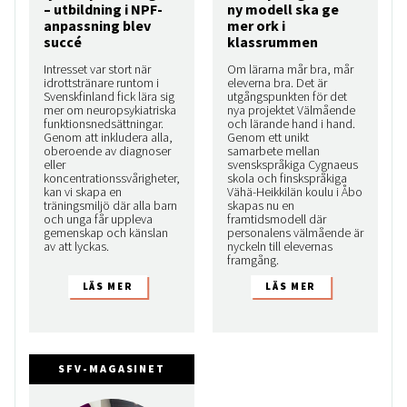
– utbildning i NPF-
ny modell ska ge
anpassning blev
mer ork i
succé
klassrummen
Intresset var stort när
Om lärarna mår bra, mår
idrottstränare runtom i
eleverna bra. Det är
Svenskfinland fick lära sig
utgångspunkten för det
mer om neuropsykiatriska
nya projektet Välmående
funktionsnedsättningar.
och lärande hand i hand.
Genom att inkludera alla,
Genom ett unikt
oberoende av diagnoser
samarbete mellan
eller
svenskspråkiga Cygnaeus
koncentrationssvårigheter,
skola och finskspråkiga
kan vi skapa en
Vähä-Heikkilän koulu i Åbo
träningsmiljö där alla barn
skapas nu en
och unga får uppleva
framtidsmodell där
gemenskap och känslan
personalens välmående är
av att lyckas.
nyckeln till elevernas
framgång.
SFV-MAGASINET