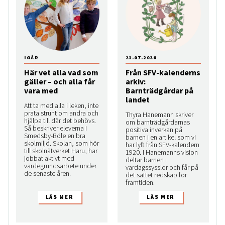
IGÅR
21.07.2026
Här vet alla vad som
Från SFV-kalenderns
gäller – och alla får
arkiv:
vara med
Barnträdgårdar på
landet
Att ta med alla i leken, inte
prata strunt om andra och
Thyra Hanemann skriver
hjälpa till där det behövs.
om barnträdgårdarnas
Så beskriver eleverna i
positiva inverkan på
Smedsby-Böle en bra
barnen i en artikel som vi
skolmiljö. Skolan, som hör
har lyft från SFV-kalendern
till skolnätverket Haru, har
1920. I Hanemanns vision
jobbat aktivt med
deltar barnen i
värdegrundsarbete under
vardagssysslor och får på
de senaste åren.
det sättet redskap för
framtiden.