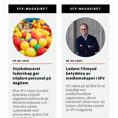
SFV-MAGASINET
SFV-MAGASINET
09.06.2026
08.06.2026
Styrkebaserat
Ledare: Förnyad
ledarskap ger
betydelse av
nöjdare personal på
medlemskapet i SFV
daghem
SFV siktar på att åter bli en
betydligt mer
Efter SFV:s kurs i positivt
medlemsinriktad
ledarskap började
organisation, skriver
daghemscheferna Bodil
kanslichef Johan Aura i sin
Monthén-Kettunen och
ledare i det färska numret
Tiina Aho arbeta
av SFV-magasinet.
systematiskt med
personalens styrkor. Det