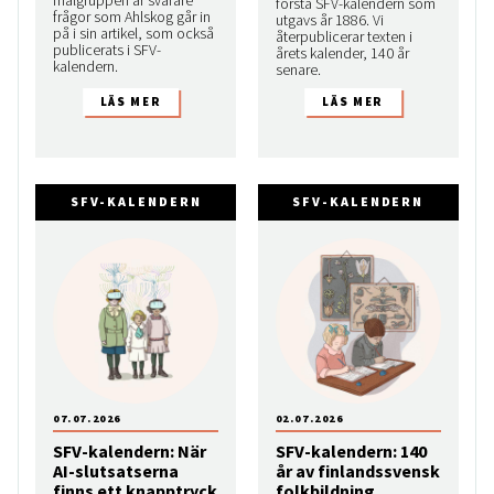
första SFV-kalendern som
frågor som Ahlskog går in
utgavs år 1886. Vi
på i sin artikel, som också
återpublicerar texten i
publicerats i SFV-
årets kalender, 140 år
kalendern.
senare.
SFV-KALENDERN
SFV-KALENDERN
07.07.2026
02.07.2026
SFV-kalendern: När
SFV-kalendern: 140
AI-slutsatserna
år av finlandssvensk
finns ett knapptryck
folkbildning