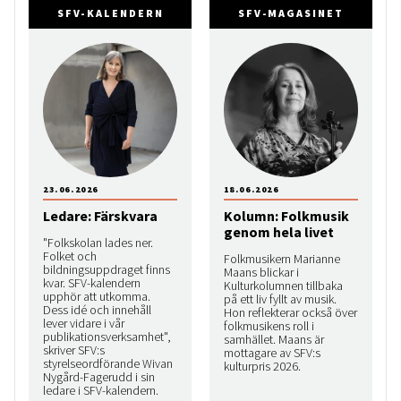
SFV-KALENDERN
SFV-MAGASINET
23.06.2026
18.06.2026
Ledare: Färskvara
Kolumn: Folkmusik
genom hela livet
"Folkskolan lades ner.
Folket och
Folkmusikern Marianne
bildningsuppdraget finns
Maans blickar i
kvar. SFV-kalendern
Kulturkolumnen tillbaka
upphör att utkomma.
på ett liv fyllt av musik.
Dess idé och innehåll
Hon reflekterar också över
lever vidare i vår
folkmusikens roll i
publikationsverksamhet",
samhället. Maans är
skriver SFV:s
mottagare av SFV:s
styrelseordförande Wivan
kulturpris 2026.
Nygård-Fagerudd i sin
ledare i SFV-kalendern.