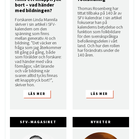
bort – vad händer
Thomas Rosenberg har
med bildningen?
tittat tillbaka på 140 år av
SFV-kalendrar. I sin artikel
Forskaren Linda Mannila
fokuserar han på
skriver i sin artikel i SFV-
kalenderns betydelse och
kalendern om den
funktion som folkbildare
spänning som finns
för den svenskspråkiga
mellan generativ AI och
befolkningsdelen i vårt
bildning. "Det väcker en
land. Och hur den rollen
fråga som jag återkommer
har förändrats under de
till gång på gång, både
140 åren.
som förälder och forskare:
vad händer med våra
förmågor, vårt lärande
och vår bildning när
svaren alltid tycks finnas
ett knapptryck bort?",
skriver hon.
SFV-MAGASINET
NYHETER