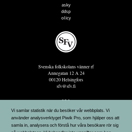
asky
ddsp
olicy
Svenska folkskolans vänner rf
Annegatan 12 A 24
00120 Helsingfors
sfv@sfv.fi
GRO
FÖRENINGSRESURSEN
Vi samlar statistik när du besöker vår webbplats. Vi
använder analysverktyget Piwik Pro, som hjälper oss att
MINNESRUNOR.FI
samla in, analysera och förstå hur våra besökare rör sig
UPPSLAGSVERKET FINLAND