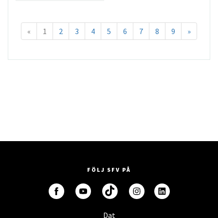
«
1
2
3
4
5
6
7
8
9
»
FÖLJ SFV PÅ
Dat