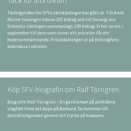
Tack för alla dikter!
Tävlingstiden för SFV:s skrivtävlingar har gått ut. Till Arvid
Mörne-tävlingen inkom 101 bidrag och till Solveig von
Schoultz-tävlingen sammanlagt 139 bidrag. Vi hör av oss i
september till dem som vinner ett pris eller får ett
hedersomnämnande. Prisutdelningen är på Helsingfors
bokmässa i oktober.
Köp SFV-biografin om Ralf Törngren
Biografin Ralf Törngren – En gentleman på politikens
slagfält finns att köpa på Boklund. Du kommer till
beställningssidan genom att trycka på knappen.