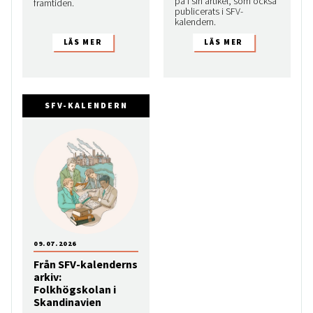
på i sin artikel, som också
framtiden.
publicerats i SFV-
kalendern.
SFV-KALENDERN
09.07.2026
Från SFV-kalenderns
arkiv:
Folkhögskolan i
Skandinavien