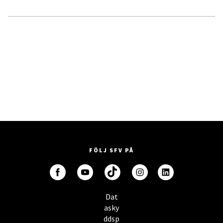
FÖLJ SFV PÅ
Dat
asky
ddsp