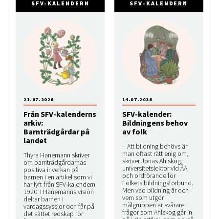
SFV-KALENDERN
SFV-KALENDERN
21.07.2026
14.07.2026
Från SFV-kalenderns
SFV-kalender:
arkiv:
Bildningens behov
Barnträdgårdar på
av folk
landet
– Att bildning behövs är
man oftast rätt enig om,
Thyra Hanemann skriver
skriver Jonas Ahlskog,
om barnträdgårdarnas
universitetslektor vid ÅA
positiva inverkan på
och ordförande för
barnen i en artikel som vi
Folkets bildningsförbund.
har lyft från SFV-kalendern
Men vad bildning är och
1920. I Hanemanns vision
vem som utgör
deltar barnen i
målgruppen är svårare
vardagssysslor och får på
frågor som Ahlskog går in
det sättet redskap för