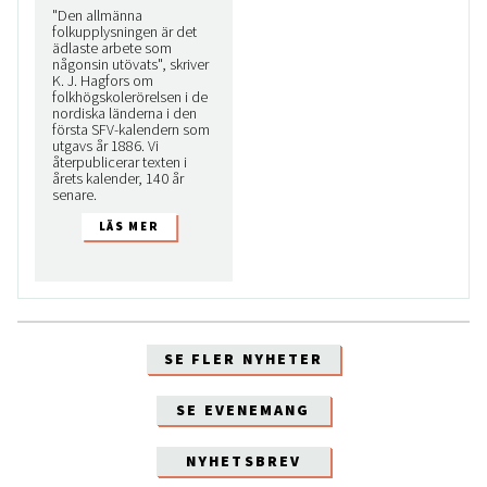
"Den allmänna
folkupplysningen är det
ädlaste arbete som
någonsin utövats", skriver
K. J. Hagfors om
folkhögskolerörelsen i de
nordiska länderna i den
första SFV-kalendern som
utgavs år 1886. Vi
återpublicerar texten i
årets kalender, 140 år
senare.
SE FLER NYHETER
SE EVENEMANG
NYHETSBREV