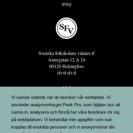
olicy
Svenska folkskolans vänner rf
Annegatan 12 A 24
00120 Helsingfors
sfv@sfv.fi
GRO
FÖRENINGSRESURSEN
Vi samlar statistik när du besöker vår webbplats. Vi
använder analysverktyget Piwik Pro, som hjälper oss att
MINNESRUNOR.FI
samla in, analysera och förstå hur våra besökare rör sig
UPPSLAGSVERKET FINLAND
på webbplatsen. Vi behandlar inte uppgifter som kan
LÄGENHETER
kopplas till enskilda personer och vi anonymiserar din
FAKTURERING