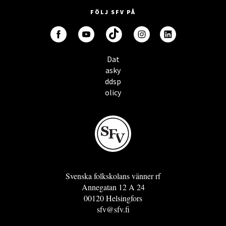
FÖLJ SFV PÅ
Dat
asky
ddsp
olicy
Svenska folkskolans vänner rf
Annegatan 12 A 24
00120 Helsingfors
sfv@sfv.fi