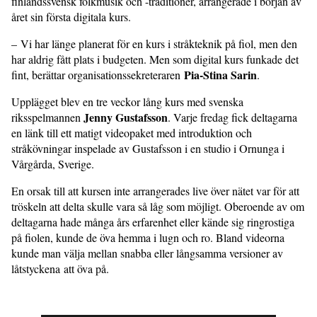
finlandssvensk folkmusik och -traditioner, arrangerade i början av
året sin första digitala kurs.
– Vi har länge planerat för en kurs i stråkteknik på fiol, men den
har aldrig fått plats i budgeten. Men som digital kurs funkade det
Pia-Stina Sarin
fint, berättar organisationssekreteraren
.
Upplägget blev en tre veckor lång kurs med svenska
Jenny Gustafsson
riksspelmannen
. Varje fredag fick deltagarna
en länk till ett matigt videopaket med introduktion och
stråkövningar inspelade av Gustafsson i en studio i Ornunga i
Vårgårda, Sverige.
En orsak till att kursen inte arrangerades live över nätet var för att
tröskeln att delta skulle vara så låg som möjligt. Oberoende av om
deltagarna hade många års erfarenhet eller kände sig ringrostiga
på fiolen, kunde de öva hemma i lugn och ro. Bland videorna
kunde man välja mellan snabba eller långsamma versioner av
låtstyckena att öva på.