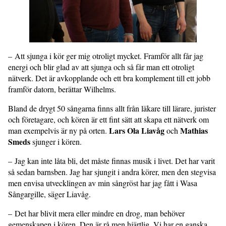
– Att sjunga i kör ger mig otroligt mycket. Framför allt får jag
energi och blir glad av att sjunga och så får man ett otroligt
nätverk. Det är avkopplande och ett bra komplement till ett jobb
framför datorn, berättar Wilhelms.
Bland de drygt 50 sångarna finns allt från läkare till lärare, jurister
och företagare, och kören är ett fint sätt att skapa ett nätverk om
Lars Ola Liavåg
Mathias
man exempelvis är ny på orten.
och
Smeds
sjunger i kören.
– Jag kan inte låta bli, det måste finnas musik i livet. Det har varit
så sedan barnsben. Jag har sjungit i andra körer, men den stegvisa
men envisa utvecklingen av min sångröst har jag fått i Wasa
Sångargille, säger Liavåg.
– Det har blivit mera eller mindre en drog, man behöver
gemenskapen i kören. Den är rå men hjärtlig. Vi har en ganska