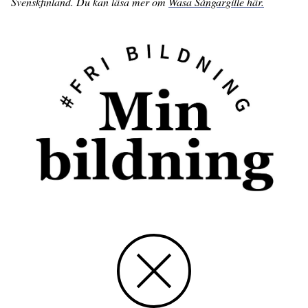
Svenskfinland. Du kan läsa mer om
Wasa Sångargille här.