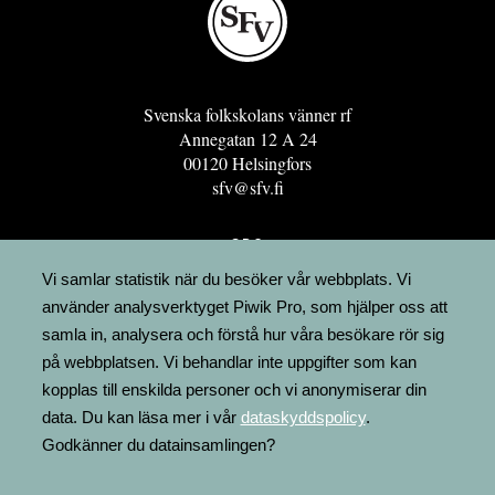
Svenska folkskolans vänner rf
Annegatan 12 A 24
00120 Helsingfors
sfv@sfv.fi
GRO
FÖRENINGSRESURSEN
Vi samlar statistik när du besöker vår webbplats. Vi
använder analysverktyget Piwik Pro, som hjälper oss att
MINNESRUNOR.FI
samla in, analysera och förstå hur våra besökare rör sig
UPPSLAGSVERKET FINLAND
på webbplatsen. Vi behandlar inte uppgifter som kan
LÄGENHETER
kopplas till enskilda personer och vi anonymiserar din
FAKTURERING
data. Du kan läsa mer i vår
dataskyddspolicy
.
Godkänner du datainsamlingen?