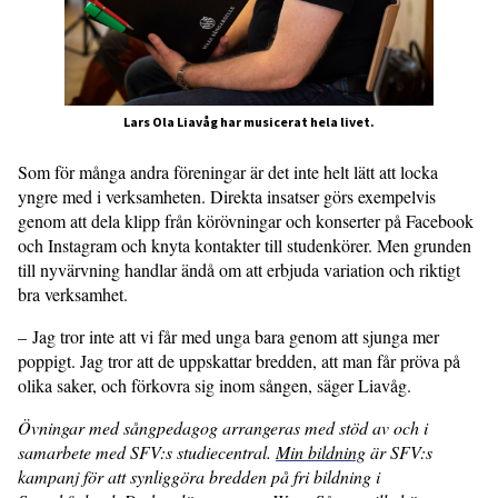
Lars Ola Liavåg har musicerat hela livet.
Som för många andra föreningar är det inte helt lätt att locka
yngre med i verksamheten. Direkta insatser görs exempelvis
genom att dela klipp från körövningar och konserter på Facebook
och Instagram och knyta kontakter till studenkörer. Men grunden
till nyvärvning handlar ändå om att erbjuda variation och riktigt
bra verksamhet.
– Jag tror inte att vi får med unga bara genom att sjunga mer
poppigt. Jag tror att de uppskattar bredden, att man får pröva på
olika saker, och förkovra sig inom sången, säger Liavåg.
Övningar med sångpedagog arrangeras med stöd av och i
samarbete med SFV:s studiecentral.
Min bildning
är SFV:s
kampanj för att synliggöra bredden på fri bildning i