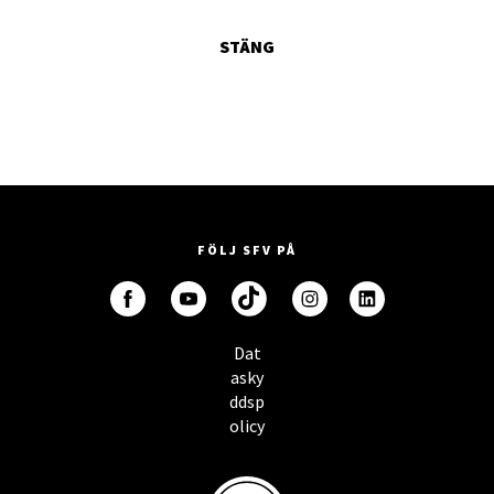
STÄNG
FÖLJ SFV PÅ
Dat
asky
ddsp
olicy