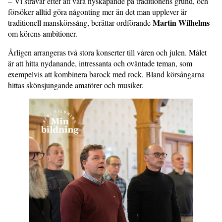
– Vi strävar efter att vara nyskapande på traditionens grund, och
försöker alltid göra någonting mer än det man upplever är
Martin Wilhelms
traditionell manskörssång, berättar ordförande
om körens ambitioner.
Årligen arrangeras två stora konserter till våren och julen. Målet
är att hitta nydanande, intressanta och oväntade teman, som
exempelvis att kombinera barock med rock. Bland körsångarna
hittas skönsjungande amatörer och musiker.