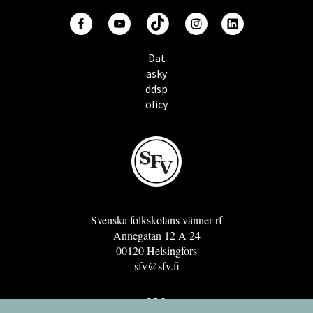
Dat
asky
ddsp
olicy
Svenska folkskolans vänner rf
Annegatan 12 A 24
00120 Helsingfors
sfv@sfv.fi
GRO