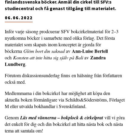
finlandssvenska böcker. Anmäl din cirkel till SFV:s
studiecentral och få genast tillgång till materialet.
06.06.2022
Inför varje säsong prodcuerar SFV bokcirkelmaterial för 2–3
nyutkomna böcker i samarbete med olika förlag. Det första
materialet som skapats inom konceptet är gjorda för
Ann-Luise Bertell
böckerna
Glöm bort din saknad
av
Zandra
och
Konsten att inte hitta sig själv på Bali
av
Lundberg
.
Förutom diskussionsunderlag finns en hälsning från författaren
också med.
Medlemmarna i din bokcirkel har möjlighet att köpa den
aktuella boken förmånligare via Schildts&Söderströms, Förlaget
M eller utvalda bokhandlar i Svenskfinland.
Genom
Läs med vännerna – bokplock & cirkelprat
vill vi göra
det enkelt för dig och din bokcirkel att hitta nästa bok och nästa
tema att samtala om!