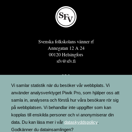
Svenska folkskolans vänner rf
Annegatan 12 A 24
00120 Helsingfors
sfv@sfv.fi
GRO
FÖRENINGSRESURSEN
Vi samlar statistik när du besöker vår webbplats. Vi
använder analysverktyget Piwik Pro, som hjälper oss att
MINNESRUNOR.FI
samla in, analysera och förstå hur våra besökare rör sig
UPPSLAGSVERKET FINLAND
på webbplatsen. Vi behandlar inte uppgifter som kan
LÄGENHETER
kopplas till enskilda personer och vi anonymiserar din
FAKTURERING
data. Du kan läsa mer i vår
dataskyddspolicy
.
Godkänner du datainsamlingen?