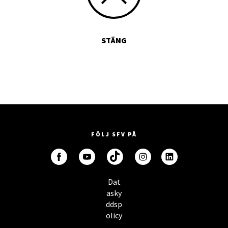
STÄNG
FÖLJ SFV PÅ
Dat
asky
ddsp
olicy