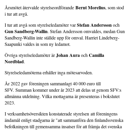
Bernt Morelius
Årsmötet återvalde styrelseordförande
, som stod
i tur att avgå.
Stefan Andersson
I tur att avgå som styrelseledamöter var
och
Gun Sandberg-Wallin
. Stefan Andersson omvaldes, medan Gun
Sandberg-Wallin inte ställde upp för omval. Harriet Lindeberg-
Saapunki valdes in som ny ledamot.
Johan Aura
Camilla
Övriga styrelseledamöter är
och
Nordblad
.
Styrelseledamöterna erhåller inga mötesarvoden.
År 2022 gav föreningen sammanlagt 40 000 euro till
SFV. Summan kommer under år 2023 att delas ut genom SFV:s
allmänna utdelning. Vilka mottagarna är presenteras i bokslutet
2023.
I verksamhetsöversikten konstaterade styrelsen att föreningens
ändamål enligt stadgarna är "att sammanföra den finlandssvenska
befolkningen till gemensamma insatser för att främja det svenska