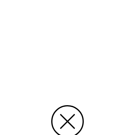
Foto: SFV:s kanslichef Johan Aura och Fallåker uf:s ordförande
Jacob Mickelsson.
SFV har ägt fastigheten i Bemböle sedan 2001.