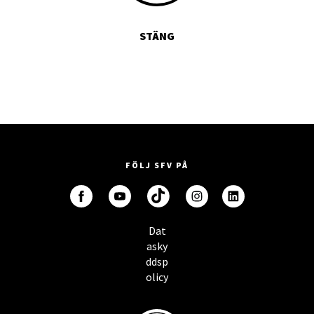
STÄNG
FÖLJ SFV PÅ
Dat
asky
ddsp
olicy