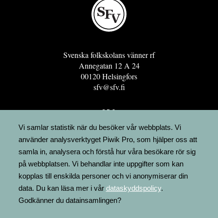
Svenska folkskolans vänner rf
Annegatan 12 A 24
00120 Helsingfors
sfv@sfv.fi
GRO
FÖRENINGSRESURSEN
Vi samlar statistik när du besöker vår webbplats. Vi
använder analysverktyget Piwik Pro, som hjälper oss att
MINNESRUNOR.FI
samla in, analysera och förstå hur våra besökare rör sig
UPPSLAGSVERKET FINLAND
på webbplatsen. Vi behandlar inte uppgifter som kan
LÄGENHETER
kopplas till enskilda personer och vi anonymiserar din
FAKTURERING
data. Du kan läsa mer i vår
dataskyddspolicy
.
Godkänner du datainsamlingen?