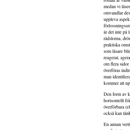
medan vi läser
omvandlar dess
uppleva aspekt
förlossningssm
är det inte på
rädslorna, dr
praktiska oms
som läsare bli
reagerat, ager
om flera sidor
överföras indi
man identifier
kommer att up
Den form av ku
horisontellt fr
överförbara (e
också kan tänk
En annan verti