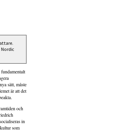
attare.
 Nordic
a fundamentalt
agera
nya sätt, måste
emet är att det
beakta.
framtiden och
riedrich
ociali­seras in
 kultur som