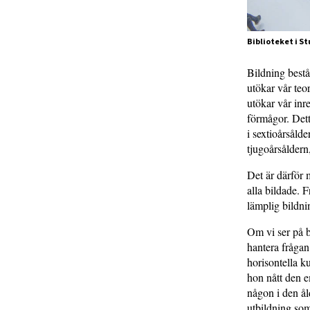
Biblioteket i St
Bildning bestå
utökar vår teo
utökar vår inr
förmågor. Dett
i sextioårsålde
tjugoårsåldern,
Det är därför 
alla bildade. F
lämplig bildni
Om vi ser på b
hantera frågan
horisontella k
hon nått den e
någon i den ål
utbildning som