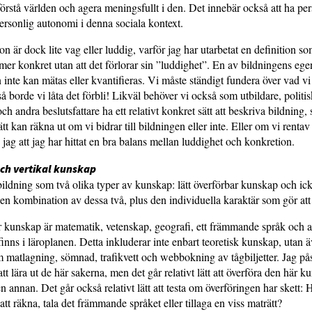
t förstå världen och agera menings­fullt i den. Det innebär också att ha pe
ersonlig autonomi i denna sociala kontext.
on är dock lite vag eller luddig, varför jag har utarbetat en definition s
 mer konkret utan att det förlorar sin ”luddighet”. En av bildningens eg
n inte kan mätas eller kvantifieras. Vi måste ständigt fundera över vad v
å borde vi låta det förbli! Likväl behöver vi också som utbildare, politi
och andra beslutsfattare ha ett relativt konkret sätt att beskriva bildning, s
tt kan räkna ut om vi bidrar till bild­ningen eller inte. Eller om vi rent
jag att jag har hittat en bra balans mellan luddighet och konkretion.
och vertikal kunskap
bildning som två olika typer av kunskap: lätt överförbar kunskap och ic
en kombination av dessa två, plus den individuella karaktär som gör att
ar kunskap är matematik, vetenskap, geografi, ett främmande språk och
inns i läroplanen. Detta inkluderar inte enbart teoretisk kunskap, utan ä
matlagning, sömnad, trafikvett och webbokning av tågbiljetter. Jag påst
 att lära ut de här sakerna, men det går relativt lätt att överföra den här 
en annan. Det går också relativt lätt att testa om överföringen har skett: 
tt räkna, tala det främ­mande språket eller tillaga en viss maträtt?