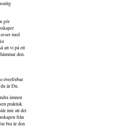
rsonlig
om gör
enskaper
i avser med
ska
å att vi på ett
av hämmar den.
ke-överförbar
 du är Du.
 andra ämnen
ven praktisk
år inte att det
kunskapen från
Hur bra är den