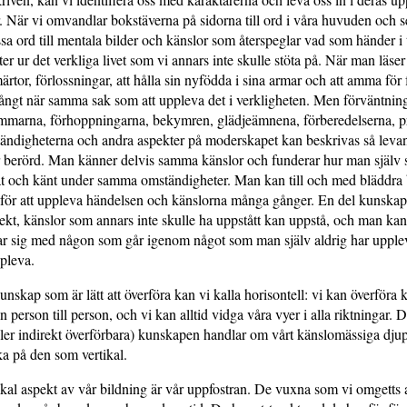
. När vi omvandlar bokstäverna på sidorna till ord i våra huvuden och 
a ord till mentala bilder och känslor som återspeglar vad som händer i t
er ur det verkliga livet som vi annars inte skulle stöta på. När man läser
ärtor, förlossningar, att hålla sin nyfödda i sina armar och att amma för
 långt när samma sak som att uppleva det i verkligheten. Men förväntnin
ömmarna, förhoppningarna, bekymren, glädjeämnena, förberedelserna, 
tändigheterna och andra aspekter på moderskapet kan beskrivas så leva
r berörd. Man känner delvis samma känslor och funderar hur man själv 
at och känt under samma omständigheter. Man kan till och med bläddra 
 för att uppleva händelsen och känslorna många gånger. En del kunskap
rekt, känslor som annars inte skulle ha upp­stått kan uppstå, och man kan
ar sig med någon som går igenom något som man själv aldrig har upplev
pleva.
nskap som är lätt att överföra kan vi kalla horisontell: vi kan överföra
ån person till person, och vi kan alltid vidga våra vyer i alla riktningar. 
ller indirekt överförbara) kun­skapen handlar om vårt känslomässiga djup
a på den som vertikal.
kal aspekt av vår bildning är vår uppfostran. De vuxna som vi omgetts 