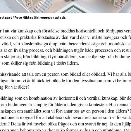
uttgart / Foto Niklas Ohlrogge/unsplash.
r i att vår kunskap och förståelse breddas horisontellt och fördjupas vert
retiska och praktiska förståelse av den värld där vi måste navigera och f
e värld, vårt känslo­mässiga djup, våra beteendemässiga och moraliska 
a är en livslång process, och bildningen utgör både processen och resul
rn skiljer sig från bildning i fyrtioårsåldern, som skiljer sig från bildning 
 som skiljer sig från bildning i tioårs­åldern.
missvisande att tala om en person som bildad eller obildad. Vi har alla bi
rågan är om vi är tillräckligt bildade för den livssituation som vi befinne
ng för vår ålder?
ildning som en kombination av horisontell och vertikal kunskap, blir det 
 om bildningen är lämplig för åldern i den givna kontexten. Har denna 
unskapen om samhället som vi förväntar oss av en person i den åldern? 
motio­nella mognad för att etablera och bevara relationer som vi förvänt
dern? Detta är två mycket olika frågor och om svaret är nej, är den hjäl
 personen behöver två väldigt olika former av hjälp och utbildning. De