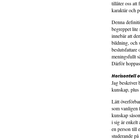
tillåter oss at
karaktär och p
Denna definiti
begreppet lite
innebär att de
bildning, och s
beslutsfattare 
meningsfullt sä
Därför hoppas 
Horisontell 
Jag beskriver 
kunskap, plus 
Lätt överförb
som vanligen f
kunskap såsom 
i sig är enkelt
en person till 
studerande på a