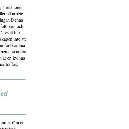
ga relationer,
ler ett arbete,
ktingar. Denna
fött barn och
 Oavsett hur
kapen inte att
 kan förekomma
, men den andra
t är en kvinna
r träffas,
med
raturen. Om en
plevelser