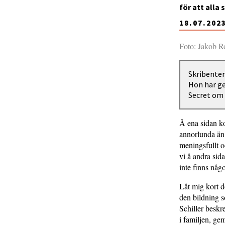
för att alla
18.07.202
Foto: Jakob R
Skribenten
Hon har ge
Secret om 
Å ena sidan ko
annorlunda än 
meningsfullt o
vi å andra sid
inte finns någo
Låt mig kort d
den bildning s
Schiller beskre
i familjen, ge