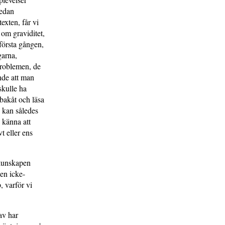
sedan
exten, får vi
 om graviditet,
 första gången,
garna,
problemen, de
nde att man
skulle ha
bakåt och läsa
 kan således
 känna att
t eller ens
 kunskapen
Den icke-
, varför vi
av har