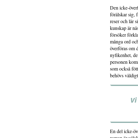
Den icke-överf
förälskar sig, f
reser och lär s
kunskap är näs
försöker förkl
många ord och
över­föras om
nyfikenhet, de
personen komme
som också fött
behövs väldigt 
Vi
En del icke-öv
roman är välsk