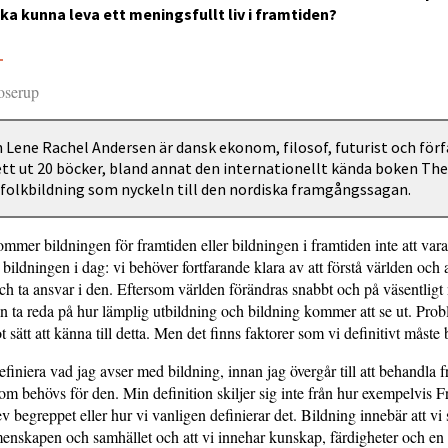
 ska kunna leva ett meningsfullt liv i framtiden?
3
oserup
 Lene Rachel Andersen är dansk ekonom, filosof, futurist och förf
tt ut 20 böcker, bland annat den internationellt kända boken The
folkbildning som nyckeln till den nordiska framgångssagan.
mmer bildningen för framtiden eller bildningen i framtiden inte att var
bildningen i dag: vi behöver fortfarande klara av att förstå världen och 
ch ta ansvar i den. Eftersom världen förändras snabbt och på väsentligt 
an ta reda på hur lämplig utbildning och bildning kommer att se ut. Probl
t sätt att känna till detta. Men det finns faktorer som vi definitivt måste 
efiniera vad jag avser med bildning, innan jag övergår till att behandla 
om behövs för den. Min definition skiljer sig inte från hur exempelvis F
v begreppet eller hur vi vanligen definierar det. Bildning innebär att vi s
menskapen och samhället och att vi innehar kunskap, färdigheter och en