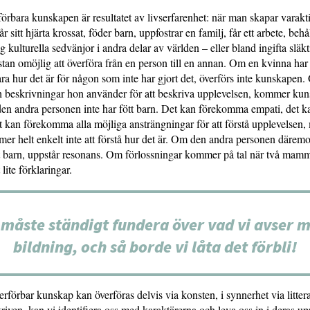
örbara kunskapen är resultatet av livserfarenhet: när man skapar varakti
år sitt hjärta krossat, föder barn, uppfostrar en familj, får ett arbete, behål
ig kulturella sedvänjor i andra delar av världen – eller bland ingifta slä
tan omöjlig att överföra från en person till en annan. Om en kvinna har 
ara hur det är för någon som inte har gjort det, överförs inte kunskapen.
 beskrivningar hon använder för att beskriva upplevelsen, kommer kuns
 den andra personen inte har fött barn. Det kan förekomma empati, det
t kan förekomma alla möjliga ansträngningar för att förstå upplevelsen
r helt enkelt inte att förstå hur det är. Om den andra personen däremo
 barn, uppstår resonans. Om förlossningar kommer på tal när två mammo
lite förklaringar.
 måste ständigt fundera över vad vi avser 
bildning, och så borde vi låta det förbli!
erförbar kunskap kan överföras delvis via konsten, i synnerhet via litte
riven, kan vi identifiera oss med karak­tärerna och leva oss in i deras up