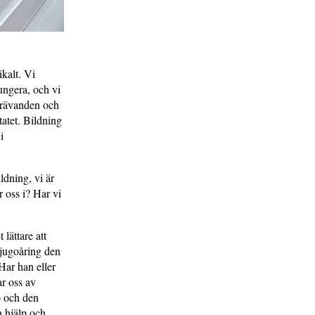
ikalt. Vi
ungera, och vi
strävanden och
tatet. Bildning
i
ldning, vi är
r oss i? Har vi
lättare att
tjugoåring den
Har han eller
ar oss av
p och den
n hjälp och