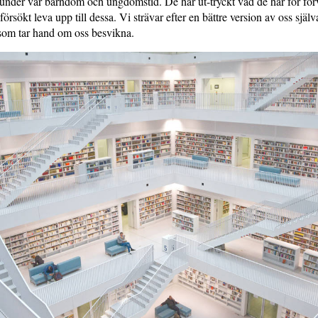
 under vår barndom och ungdomstid. De har ut­-tryckt vad de har för fö
försökt leva upp till dessa. Vi strävar efter en bättre version av oss själva
 som tar hand om oss besvikna.