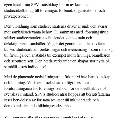
egen insats från SFV, statsbidrag i form av kurs- och
studiecirkelbidrag till föreningar, förbund, organisationer och
privatpersoner.
Den utbildning som studiecentralerna driver är unik och svarar
mot samhällsrelevanta behov. Tillsammans med föreningslivet
stärker studiecentralerna välmåendet, demokratin och
delaktigheten i samhället. Vi gör det genom lärandeaktiviteter –
kurser, studiecirklar, föreläsningar och evenemang – som riktar sig
till frivilliga och anställda till exempel inom frivilliga brandkåren
och scoutrörelsen. Den breda verksamheten skapar stor nytta på
samhälls- och individnivå.
Med de planerade nedskärningarna förlorar vi inte bara kunskap
och bildning. Vi riskerar också att kraftigt försämra
förutsättningarna för föreningslivet och för de ideellt aktiva på
svenska i Finland. SFV:s studiecentral hoppas att beslutsfattarna
inser betydelsen av fortsatta resurser till inkluderande och
demokratistärkande bildningsverksamhet.
Vi uppmanar alla att skriva under Opintokeskukset ry -