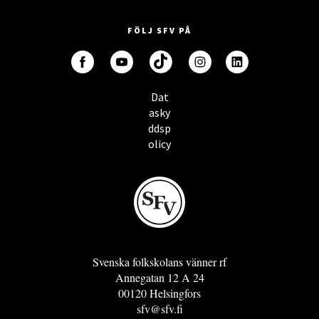
FÖLJ SFV PÅ
Dat
asky
ddsp
olicy
Svenska folkskolans vänner rf
Annegatan 12 A 24
00120 Helsingfors
sfv@sfv.fi