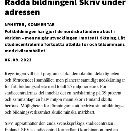
Rädda bildningen! Skriv under
adressen
NYHETER
KOMMENTAR
Folkbildningen har gjort de nordiska länderna bäst i
världen – men nu går utvecklingen i motsatt riktning. Låt
studiecentralerna fortsätta utbilda för och tillsammans
med civilsamhället.
06.09.2023
Regeringen vill i sitt program stärka demokratin, delaktigheten
och förtroendet i samhället, men planerar samtidigt nedskärningar
för fritt bildningsarbete med totalt 25 miljoner euro. För
studiecentralernas del innebär det en nedskärning på 39 procent,
och sammanlagt en halv miljon människor i Finland skulle
beröras. Möjligheten för föreningarna att bedriva sin utbildnings-
och bildningsverksamhet skulle minska märkbart.
SFV upprätthåller den enda svenskspråkiga studiecentralen i
Finland. SFV:s studiecentral förmedlar, i kombination med en