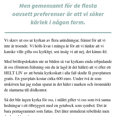
Men gemensamt för de flesta
oavsett preferenser är att vi söker
kärlek i någon form.
Vi skrev ut oss ur kyrkan av flera anledningar, främst för att vi
inte är troende. Vi hölls kvar i många år för att vi tänkte att vi
kanske ville gifta oss kyrkligt, sen insåg vi att nej, det känns fel.
Med bröllopslokalen ute ur bilden så var kyrkans enda erbjudande
åt oss (förutom frälsning om du är lagd åt det hållet) att vi efter ett
HELT LIV av att betala kyrkoskatt i alla fall skulle få gravplatsen
gratis. En gravplats kostar cirka 600 euro. Under två år som
utskriven har jag redan sparat in det hålet i marken och öronmärkt
de slantarna till dödkontot.
Så det blir ingen kyrka för oss, i stället gifter vi oss som två sanna
hedningar i ett ölbryggeri med en getabock som symbol. Det är
bara pentagrammet som fattas. Det låter utstuderat rebelliskt men