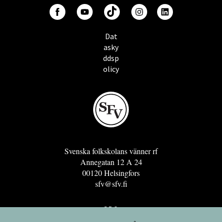
Dat
asky
ddsp
olicy
Svenska folkskolans vänner rf
Annegatan 12 A 24
00120 Helsingfors
sfv@sfv.fi
GRO