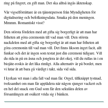
ring på fingret, en gift man. Det ska alltså ingås äktenskap.
Vår vigselförrättare är en tjänsteperson från Myndigheten för
digitalisering och befolkningsdata. Smaka på den meningen.
Mmmm. Romantiskt visst?
Den största fördelen med att gifta sig borgerligt är att man har
friheten att göra ceremonin till vad man vill. Den största
nackdelen med att gifta sig borgerligt är att man har friheten att
göra ceremonin till vad man vill. Det finns liksom inget facit, allt
funkar och det är ingen som testat just din ceremoni tidigare. Vill
du rida in på en åsna och jonglera är det okej, vill du rullas in i en
biojäte-roskis är det lika rimligt. Alla alternativ är på bordet, men
vi lutar åt att bara gå värdigt i takt, sida vid sida.
I kyrkan vet man i alla fall vad man får. Orgel, tillknäppt tystnad,
tveksamhet om man får applådera när någon sjunger vackert och
en hel del snack om Gud som får den sekulära delen av
församlingen att osäkert vrida sig i bänken.