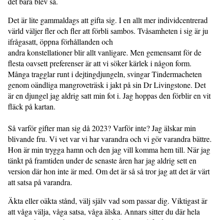
det bara blev så.
Det är lite gammaldags att gifta sig. I en allt mer individcentrerad
värld väljer fler och fler att förbli sambos. Tvåsamheten i sig är ju
ifrågasatt, öppna förhållanden och
andra konstellationer blir allt vanligare. Men gemensamt för de
flesta oavsett preferenser är att vi söker kärlek i någon form.
Många tragglar runt i dejtingdjungeln, svingar Tindermacheten
genom oändliga mangroveträsk i jakt på sin Dr Livingstone. Det
är en djungel jag aldrig satt min fot i. Jag hoppas den förblir en vit
fläck på kartan.
Så varför gifter man sig då 2023? Varför inte? Jag älskar min
blivande fru. Vi vet var vi har varandra och vi gör varandra bättre.
Hon är min trygga hamn och den jag vill komma hem till. När jag
tänkt på framtiden under de senaste åren har jag aldrig sett en
version där hon inte är med. Om det är så så tror jag att det är värt
att satsa på varandra.
Äkta eller oäkta stånd, välj själv vad som passar dig. Viktigast är
att våga välja, våga satsa, våga älska. Annars sitter du där hela