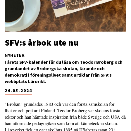
SFV:s årbok ute nu
NYHETER
I årets SFV-kalender får du läsa om Teodor Broberg och
grundandet av Brobergska skolan, lärande och
demokrati i föreningslivet samt artiklar från SFV:s
webbplats Lärorikt.
24.05.2024
"Broban" grundades 1883 och var den första samskolan för
flickor och pojkar i Finland. Teodor Broberg var skolans första
rektor och han hämtade inspiration från både Sverige och USA då
han utformade pedagogiken som kom att känneteckna skolan.
Läroverket fick ett eget skolhus 1895 på Högbergsgatan 23 i