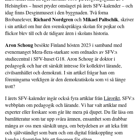
Helsingfors – huset pryder omslaget på årets SFV-kalender – och
idag finns Desginmuseet i den byggnaden. Två forna
Richard Nordgren
Mikael Paltschik
Brobanelever,
och
, skriver
i sin artikel om hur den svenskspråkiga skolan för pojkar och
flickor blev till och de tidigare åren i skolans historia.
Aron Schoug
besökte Finland hösten 2023 i samband med
evenemanget Mera-flera-starkare som ordnades av SFV:s
studiecentral i SFV-huset G18. Aron Schoug är doktor i
pedagogik och har ett särskilt intresse för kollektivt lärande,
civilsamhället och demokrati. I sin artikel frågar han om
föreningarna verkligen är den demokratiskola som vi så länge
trott?
I årets SFV-kalender ingår också fyra artiklar från
Lärorikt
, SFV:s
webbplats om pedagogik och lärande. Vi har valt artiklar med
experter eller forskare som går lite mera på djupet. Du får läsa om
barnlitteratur som tar upp svåra ämnen, ensamhet som drabbar
många av oss men särskilt unga, om betydelsen av att leka fritt
och självständigt som barn och om digital frånkoppling som
kanske i framtiden blir ett fenomen för eliten.