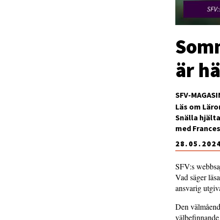
Somm
är hä
SFV-MAGASI
Läs om Läror
Snälla hjält
med Francesc
28.05.202
SFV:s webbsa
Vad säger läsa
ansvarig utgiv
Den välmående 
välbefinnande f