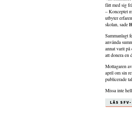
fått med sig fr
– Konceptet me
utbyter erfare
H
skolan, sade
Sammanlagt fem
använda summan
annat varit på
att donera en 
Mottagaren av
april om sin re
publicerade ta
Missa inte he
LÄS SFV