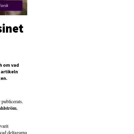
inet
ch om vad
 artikeln
ten.
publicerats.
ahlström
,
varit
 vad deltagarna