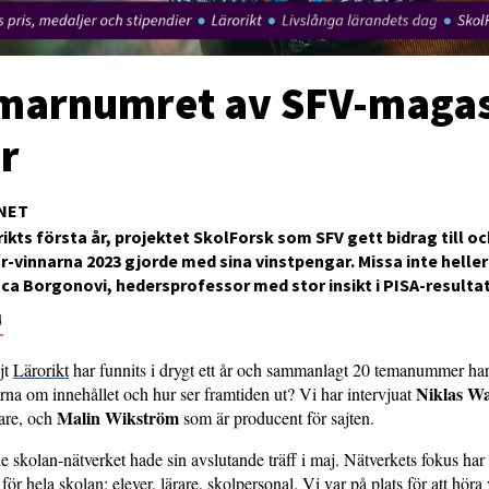
arnumret av SFV-magas
r
NET
ikts första år, projektet SkolForsk som SFV gett bidrag till o
ar-vinnarna 2023 gjorde med sina vinstpengar. Missa inte heller
a Borgonovi, hedersprofessor med stor insikt i PISA-resulta
4
jt
Lärorikt
har funnits i drygt ett år och sammanlagt 20 temanummer har 
Niklas W
rna om innehållet och hur ser framtiden ut? Vi har intervjuat
Malin Wikström
are, och
som är producent för sajten.
skolan-nätverket hade sin avslutande träff i maj. Nätverkets fokus har 
ör hela skolan: elever, lärare, skolpersonal. Vi var på plats för att höra