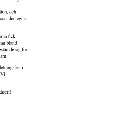
tion, och
̈ras i den egna
o.
rna fick
 har bland
estämde sig för
barn.
delningsfest i
 Vi
åseri!