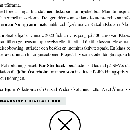
ån träffarna.
d föreläsningar blan­dat med diskussion är mycket bra. Man får inspira
n­heter mellan skolorna. Det ger idéer som sedan diskuteras och kan info
erman Norrgrann
, matematik- och fysiklärare i Katedralskolan i Åb
 Snälla hjältar-vinnare 2023 fick en vinstpeng på 500 euro var. Klasse
 till en gemensam upplevelse eller till ett inköp till klassen. Eleverna
 discobowling, utfärder och besökt en inomhusaktivitetspark. En klass b
del av summan till organsiationen Project Liv som stöder långtidssjuka 
Pär Stenbäck
 Folkbildningspriset,
, berättade i sitt tacktal på SFV:s ut
John Österholm
lation till
, mannen som instiftade Folkbildningspriset.
let i tidningen.
ller Björn Wikströms och Gustaf Widéns kolumner, eller Axel Åhmans k
-MAGASINET DIGITALT HÄR