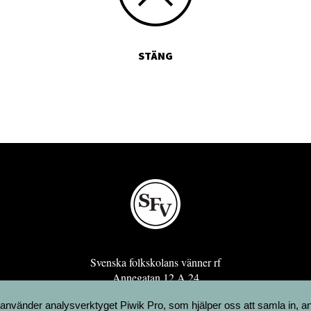
STÄNG
Svenska folkskolans vänner rf
Annegatan 12 A 24
00120 Helsingfors
 använder analysverktyget Piwik Pro, som hjälper oss att samla in, a
sfv@sfv.fi