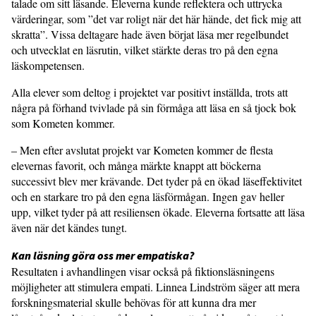
talade om sitt läsande. Eleverna kunde reflektera och uttrycka
värderingar, som ”det var roligt när det här hände, det fick mig att
skratta”. Vissa deltagare hade även börjat läsa mer regelbundet
och utvecklat en läsrutin, vilket stärkte deras tro på den egna
läskompetensen.
Alla elever som deltog i projektet var positivt inställda, trots att
några på förhand tvivlade på sin förmåga att läsa en så tjock bok
som Kometen kommer.
– Men efter avslutat projekt var Kometen kommer de flesta
elevernas favorit, och många märkte knappt att böckerna
successivt blev mer krävande. Det tyder på en ökad läseffektivitet
och en starkare tro på den egna läsförmågan. Ingen gav heller
upp, vilket tyder på att resiliensen ökade. Eleverna fortsatte att läsa
även när det kändes tungt.
Kan läsning göra oss mer empatiska?
Resultaten i avhandlingen visar också på fiktionsläsningens
möjligheter att stimulera empati. Linnea Lindström säger att mera
forskningsmaterial skulle behövas för att kunna dra mer