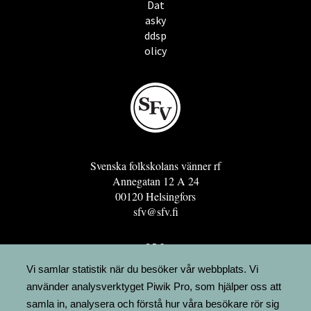
Dat
asky
ddsp
olicy
Svenska folkskolans vänner rf
Annegatan 12 A 24
00120 Helsingfors
sfv@sfv.fi
GRO
FÖRENINGSRESURSEN
Vi samlar statistik när du besöker vår webbplats. Vi
använder analysverktyget Piwik Pro, som hjälper oss att
MINNESRUNOR.FI
samla in, analysera och förstå hur våra besökare rör sig
UPPSLAGSVERKET FINLAND