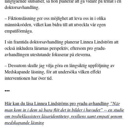
långtgående slutsatser, så hon planerar att gå vidare på temat i en
doktorsavhandling.
– Fiktionsläsning ger oss möjlighet att leva oss in i olika
människoöden, vilket kan bidra till att utveckla vår egen
empatiförmåga.
I sin framtida doktorsavhandling planerar Linnea Lindström att
också inkludera lärarnas perspektiv, eftersom pro gradu-
avhandlingen uteslutande fokuserar på eleverna.
– Dessutom skulle jag vilja göra en långsiktig uppföljning av
Medskapande läsning, för att undersöka vilken effekt
interventionen har över tid.
•••
Här kan du läsa Linnea Lindströms pro gradu-avhandling
”När
man kom in i dem så bara flöt det in bilder i huvudet” -- en studie
om tredjeklassisters läsaridentiteter, resiliens samt empati genom
medskapande läsning