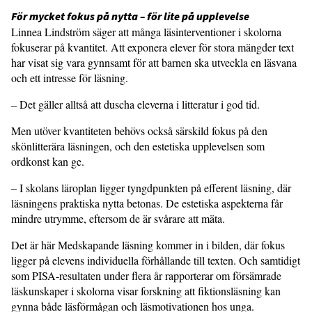
För mycket fokus på nytta – för lite på upplevelse
Linnea Lindström säger att många läsinterventioner i skolorna
fokuserar på kvantitet. Att exponera elever för stora mängder text
har visat sig vara gynnsamt för att barnen ska utveckla en läsvana
och ett intresse för läsning.
– Det gäller alltså att duscha eleverna i litteratur i god tid.
Men utöver kvantiteten behövs också särskild fokus på den
skönlitterära läsningen, och den estetiska upplevelsen som
ordkonst kan ge.
– I skolans läroplan ligger tyngdpunkten på efferent läsning, där
läsningens praktiska nytta betonas. De estetiska aspekterna får
mindre utrymme, eftersom de är svårare att mäta.
Det är här Medskapande läsning kommer in i bilden, där fokus
ligger på elevens individuella förhållande till texten. Och samtidigt
som PISA-resultaten under flera år rapporterar om försämrade
läskunskaper i skolorna visar forskning att fiktionsläsning kan
gynna både läsförmågan och läsmotivationen hos unga.