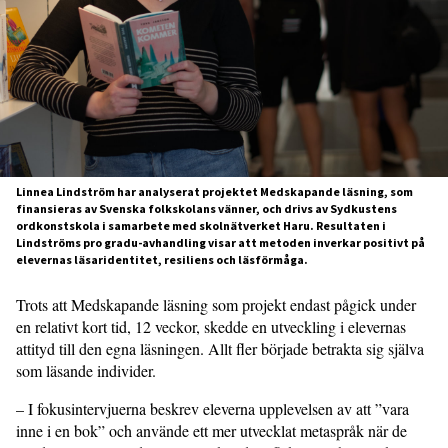
Linnea Lindström har analyserat projektet Medskapande läsning, som
finansieras av Svenska folkskolans vänner, och drivs av Sydkustens
ordkonstskola i samarbete med skolnätverket Haru. Resultaten i
Lindströms pro gradu-avhandling visar att metoden inverkar positivt på
elevernas läsaridentitet, resiliens och läsförmåga.
Trots att Medskapande läsning som projekt endast pågick under
en relativt kort tid, 12 veckor, skedde en utveckling i elevernas
attityd till den egna läsningen. Allt fler började betrakta sig själva
som läsande individer.
– I fokusintervjuerna beskrev eleverna upplevelsen av att ”vara
inne i en bok” och använde ett mer utvecklat metaspråk när de