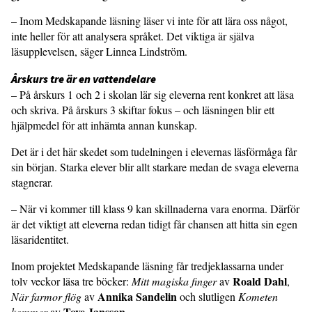
– Inom Medskapande läsning läser vi inte för att lära oss något,
inte heller för att analysera språket. Det viktiga är själva
läsupplevelsen, säger Linnea Lindström.
Årskurs tre är en vattendelare
– På årskurs 1 och 2 i skolan lär sig eleverna rent konkret att läsa
och skriva. På årskurs 3 skiftar fokus – och läsningen blir ett
hjälpmedel för att inhämta annan kunskap.
Det är i det här skedet som tudelningen i elevernas läsförmåga får
sin början. Starka elever blir allt starkare medan de svaga eleverna
stagnerar.
– När vi kommer till klass 9 kan skillnaderna vara enorma. Därför
är det viktigt att eleverna redan tidigt får chansen att hitta sin egen
läsaridentitet.
Inom projektet Medskapande läsning får tredjeklassarna under
Roald Dahl
tolv veckor läsa tre böcker:
Mitt magiska finger
av
,
Annika Sandelin
När farmor flög
av
och slutligen
Kometen
Tove Jansson
kommer
av
.