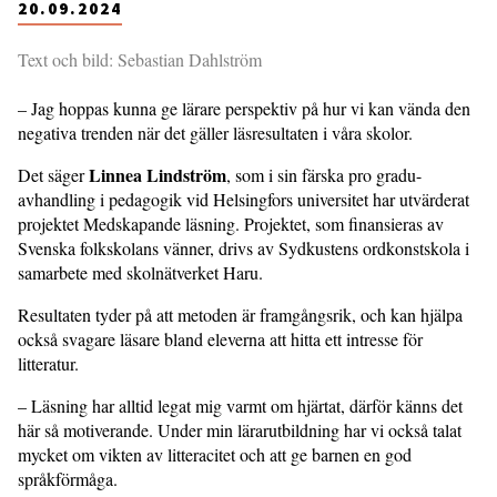
20.09.2024
Text och bild: Sebastian Dahlström
– Jag hoppas kunna ge lärare perspektiv på hur vi kan vända den
negativa trenden när det gäller läsresultaten i våra skolor.
Linnea Lindström
Det säger
, som i sin färska pro gradu-
avhandling i pedagogik vid Helsingfors universitet har utvärderat
projektet Medskapande läsning. Projektet, som finansieras av
Svenska folkskolans vänner, drivs av Sydkustens ordkonstskola i
samarbete med skolnätverket Haru.
Resultaten tyder på att metoden är framgångsrik, och kan hjälpa
också svagare läsare bland eleverna att hitta ett intresse för
litteratur.
– Läsning har alltid legat mig varmt om hjärtat, därför känns det
här så motiverande. Under min lärarutbildning har vi också talat
mycket om vikten av litteracitet och att ge barnen en god
språkförmåga.