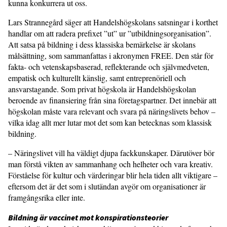
kunna konkurrera ut oss.
Lars Strannegård säger att Handelshögskolans satsningar i korthet
handlar om att radera prefixet ”ut” ur ”utbildningsorganisation”.
Att satsa på bildning i dess klassiska bemärkelse är skolans
målsättning, som sammanfattas i akronymen FREE. Den står för
fakta- och vetenskapsbaserad, reflekterande och självmedveten,
empatisk och kulturellt känslig, samt entreprenöriell och
ansvarstagande. Som privat högskola är Handelshögskolan
beroende av finansiering från sina företagspartner. Det innebär att
högskolan måste vara relevant och svara på näringslivets behov –
vilka idag allt mer lutar mot det som kan betecknas som klassisk
bildning.
– Näringslivet vill ha väldigt djupa fackkunskaper. Därutöver bör
man förstå vikten av sammanhang och helheter och vara kreativ.
Förståelse för kultur och värderingar blir hela tiden allt viktigare –
eftersom det är det som i slutändan avgör om organisationer är
framgångsrika eller inte.
Bildning är vaccinet mot konspirationsteorier