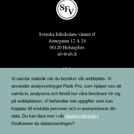
Svenska folkskolans vänner rf
Annegatan 12 A 24
00120 Helsingfors
sfv@sfv.fi
GRO
FÖRENINGSRESURSEN
Vi samlar statistik när du besöker vår webbplats. Vi
använder analysverktyget Piwik Pro, som hjälper oss att
MINNESRUNOR.FI
samla in, analysera och förstå hur våra besökare rör sig
UPPSLAGSVERKET FINLAND
på webbplatsen. Vi behandlar inte uppgifter som kan
LÄGENHETER
kopplas till enskilda personer och vi anonymiserar din
FAKTURERING
data. Du kan läsa mer i vår
dataskyddspolicy
.
Godkänner du datainsamlingen?