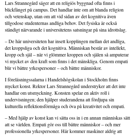
Lars Strannegård säger att en religiös byggnad ofta finns i
blickfånget på campus. Det handlar inte om att blanda religion
och vetenskap, utan om att vid sidan av det kognitiva även
tillgodose studenternas andliga behov. Det fysiska är också
ständigt närvarande i universitetens satsningar på sina idrottslag.
– De här universiteten har insett kopplingen mellan det andliga,
det kroppsliga och det kognitiva. Människan består av intellekt,
kropp och själ – när vi glömmer kroppen och själen så amputerar
vi mycket av den kraft som finns i det mänskliga. Genom empati
blir vi bättre yrkespersoner – och bättre människor.
I föreläsningssalarna i Handelshögskolan i Stockholm finns
mycket konst. Rektor Lars Strannegård understryker att det inte
handlar om utsmyckning. Konsten spelar en aktiv roll i
undervisningen; den hjälper studerandena att fördjupa sin
kulturella reflektionsförmåga och öva på kreativitet och empati.
– Med hjälp av konst kan vi sätta oss in i en annan människas sätt
att se världen. Empati gör oss till bättre människor – och mer
professionella yrkespersoner. Här kommer maskiner aldrig att