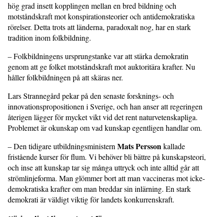
hög grad insett kopplingen mellan en bred bildning och
motståndskraft mot konspirationsteorier och antidemokratiska
rörelser. Detta trots att länderna, paradoxalt nog, har en stark
tradition inom folkbildning.
– Folkbildningens ursprungstanke var att stärka demokratin
genom att ge folket motståndskraft mot auktoritära krafter. Nu
håller folkbildningen på att skäras ner.
Lars Strannegård pekar på den senaste forsknings- och
innovationspropositionen i Sverige, och han anser att regeringen
återigen lägger för mycket vikt vid det rent naturvetenskapliga.
Problemet är okunskap om vad kunskap egentligen handlar om.
Mats Persson
– Den tidigare utbildningsministern
kallade
fristående kurser för flum. Vi behöver bli bättre på kunskapsteori,
och inse att kunskap tar sig många uttryck och inte alltid går att
strömlinjeforma. Man glömmer bort att man vaccineras mot icke-
demokratiska krafter om man breddar sin inlärning. En stark
demokrati är väldigt viktig för landets konkurrenskraft.