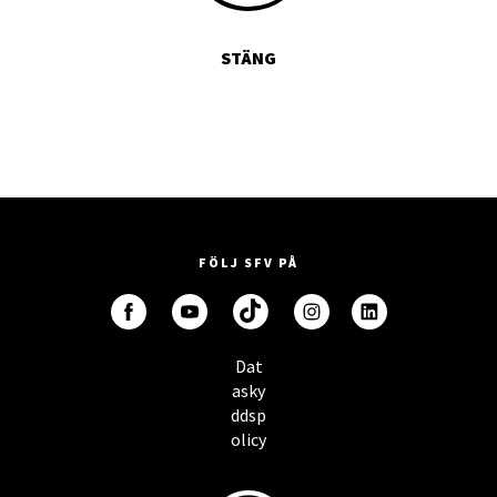
STÄNG
FÖLJ SFV PÅ
Dat
asky
ddsp
olicy