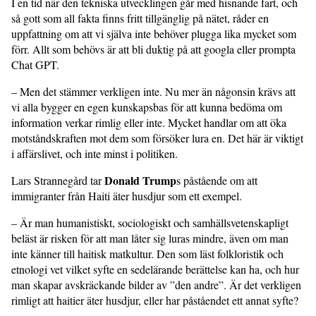
I en tid när den tekniska utvecklingen går med hisnande fart, och
så gott som all fakta finns fritt tillgänglig på nätet, råder en
uppfattning om att vi själva inte behöver plugga lika mycket som
förr. Allt som behövs är att bli duktig på att googla eller prompta
Chat GPT.
– Men det stämmer verkligen inte. Nu mer än någonsin krävs att
vi alla bygger en egen kunskapsbas för att kunna bedöma om
information verkar rimlig eller inte. Mycket handlar om att öka
motståndskraften mot dem som försöker lura en. Det här är viktigt
i affärslivet, och inte minst i politiken.
Donald Trump
Lars Strannegård tar
s påstående om att
immigranter från Haiti äter husdjur som ett exempel.
– Är man humanistiskt, sociologiskt och samhällsvetenskapligt
beläst är risken för att man låter sig luras mindre, även om man
inte känner till haitisk matkultur. Den som läst folkloristik och
etnologi vet vilket syfte en sedelärande berättelse kan ha, och hur
man skapar avskräckande bilder av ”den andre”. Är det verkligen
rimligt att haitier äter husdjur, eller har påståendet ett annat syfte?