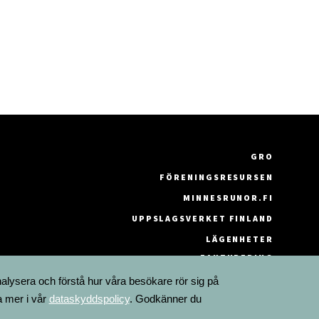
GRO
FÖRENINGSRESURSEN
MINNESRUNOR.FI
UPPSLAGSVERKET FINLAND
LÄGENHETER
FAKTURERING
nalysera och förstå hur våra besökare rör sig på
a mer i vår
dataskyddspolicy
. Godkänner du