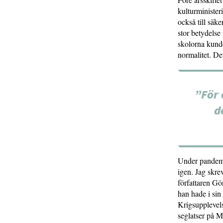
kulturministe
också till säke
stor betydelse 
skolorna kunde
normalitet. De
”För 
d
Under pandemin
igen. Jag skr
författaren Gö
han hade i sin
Krigsupplevelse
seglatser på M