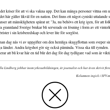
det kriser för att vi ska vakna upp. Det kan många personer vittna om ut
det här gäller likväl för en nation. Det finns ett något cyniskt uttalande
ser att mänskligheten spårat ut: ”Ja, nu behövs ett krig igen, för att folk
a grannland Sverige brukar bli serverade en lösning i form av ett vinterk
rister i sin krisberedskap och lever lite för sorglöst.
nan dag nås vi av uppgifter om den hemliga skuggflottan som sveper s
ga länder. Andra krigshot gör sig också påminda. Vissa ska till rymden.
ar att bli kvar här en tid blir det dag för dag tydligare vad som är viktig
la Lindberg jobbar inom yrkesutbildningen, är journalist och har även skrivit flera
Kolumnen ingick i SFV-m