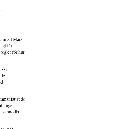
r
rar att Mars
igt får
regler för hur
niska
ade
od
sammanfattat de
ldningen
i sannolikt
ngs- och