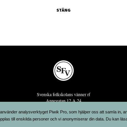
STÄNG
Svenska folkskolans vänner rf
Annegatan 12 A 24
00120 Helsingfors
 använder analysverktyget Piwik Pro, som hjälper oss att samla in, a
sfv@sfv.fi
pplas till enskilda personer och vi anonymiserar din data. Du kan läs