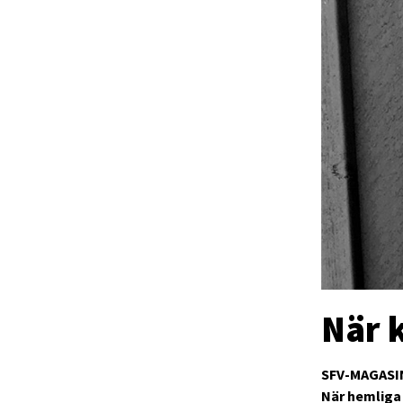
När k
SFV-MAGASI
När hemliga