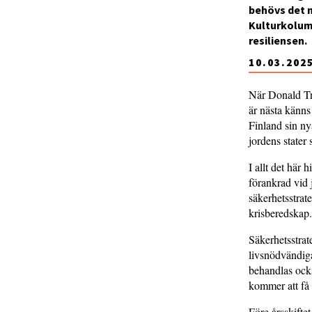
behövs det n
Kulturkolumn
resiliensen.
10.03.202
När Donald Tru
är nästa känns
Finland sin ny
jordens stater
I allt det här
förankrad vid 
säkerhetsstra
krisberedskap.
Säkerhetsstrat
livsnödvändig
behandlas ocks
kommer att få
Före årsskifte