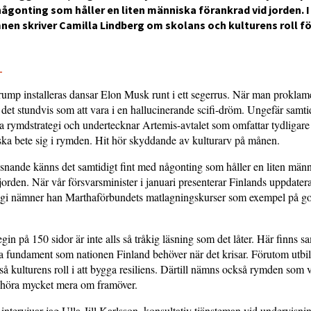
ågonting som håller en liten människa förankrad vid jorden. I
en skriver Camilla Lindberg om skolans och kulturens roll fö
5
mp installeras dansar Elon Musk runt i ett segerrus. När man proklame
 det stundvis som att vara i en hallucinerande scifi-dröm. Ungefär samtid
a rymdstrategi och undertecknar Artemis-avtalet som omfattar tydligare 
 ska bete sig i rymden. Hit hör skyddande av kulturarv på månen.
 hisnande känns det samtidigt fint med någonting som håller en liten män
jorden. När vår försvarsminister i januari presenterar Finlands uppdater
tegi nämner han Marthaförbundets matlagningskurser som exempel på g
egin på 150 sidor är inte alls så tråkig läsning som det låter. Här finns 
a fundament som nationen Finland behöver när det krisar. Förutom utbi
å kulturens roll i att bygga resiliens. Därtill nämns också rymden som v
 höra mycket mera om framöver.
t intervjuar jag Ulla-Jill Karlsson, konsultativ tjänsteman vid undervisni