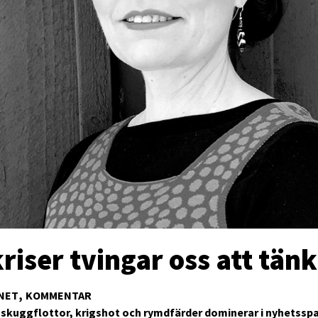
riser tvingar oss att tän
NET
KOMMENTAR
 skuggflottor, krigshot och rymdfärder dominerar i nyhetssp