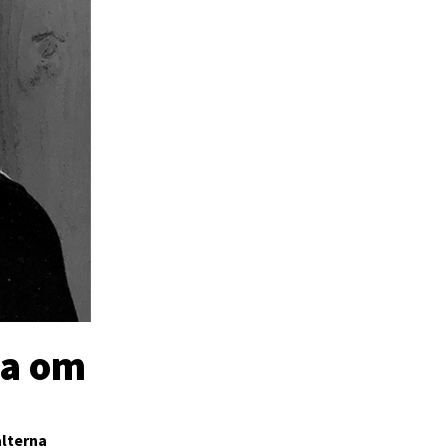
ka om
alterna