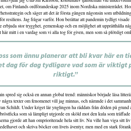
riet, om Finlands ordförandeskap 2025 inom Nordiska ministerrådet. Ho
rhetsstrategin och säger att det är första gången någonsin som utbildninge
för resiliens. Jag frågar varför. Hon berättar att pandemin tydligt visade a
 erbjuda stor trygghet, gemenskap och en möjlighet att upprätthålla n
t här mitt i en vardag som vi alla tog för given, men som så plötsligt om
oss som ännu planerar att bli kvar här en tid
et dag för dag tydligare vad som är viktigt 
riktigt.”
 spred sig också en annan global trend: människor började läsa litterä
ev några texter om fenomenet vill jag minnas, och nämnde i det samman
ran Schildt. Under kriget lär ynglingen ha räddats från döden på grund
 bröstficka som så lämpligt utgjorde en sköld mot den kula som träffad
rna gjorde att han omprioriterade hela sitt liv. Nu ville han viga sitt liv 
edelhavet och skriva böcker om livets äventyr, men med en stark förank