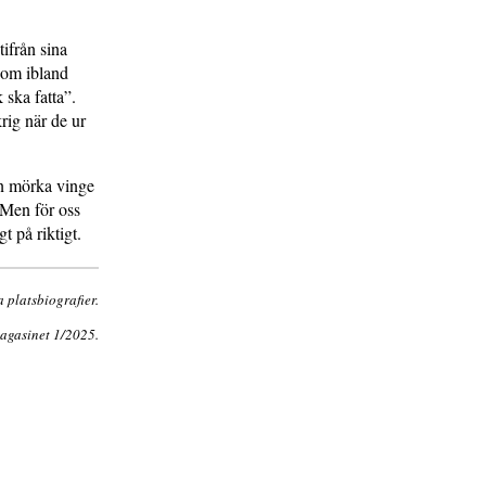
ifrån sina
 som ibland
 ska fatta”.
rig när de ur
in mörka vinge
 Men för oss
t på riktigt.
 platsbiografier.
agasinet 1/2025.