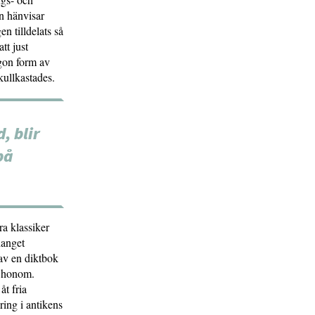
n hänvisar
n tilldelats så
tt just
ågon form av
kullkastades.
, blir
på
ra klassiker
hanget
 av en diktbok
e honom.
åt fria
ring i antikens