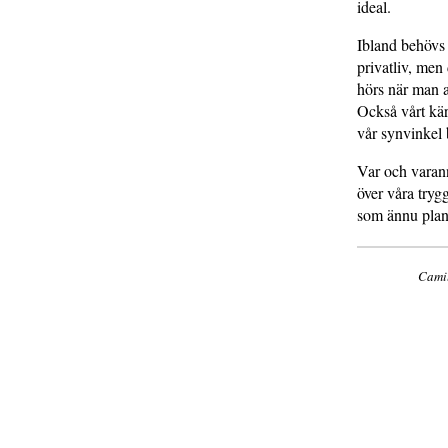
ideal.
Ibland behövs 
privatliv, men 
hörs när man an
Också vårt kär
vår synvinkel b
Var och varan
över våra tryg
som ännu planer
Camil