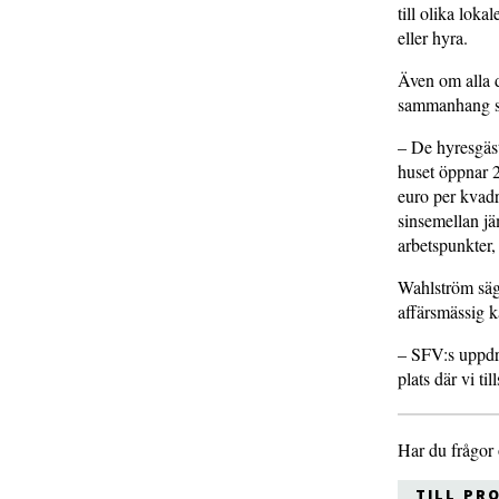
till olika lok
eller hyra.
Även om alla de
sammanhang so
– De hyresgäs
huset öppnar 
euro per kvadr
sinsemellan jä
arbetspunkter,
Wahlström säge
affärsmässig k
– SFV:s uppdra
plats där vi t
Har du frågor
TILL PR