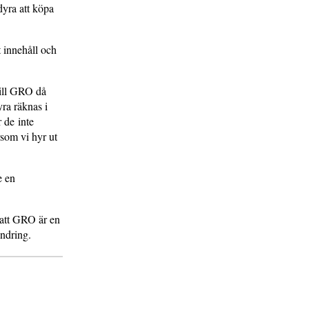
dyra att köpa
t innehåll och
till GRO då
ra räknas i
 de inte
rsom vi hyr ut
e en
 att GRO är en
ändring.
.