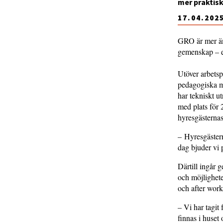
mer praktisk
17.04.202
GRO är mer än 
gemenskap – e
Utöver arbetsp
pedagogiska mi
har tekniskt u
med plats för 
hyresgästerna
– Hyresgästern
dag bjuder vi 
Därtill ingår 
och möjlighete
och after work-
– Vi har tagit
finnas i huset