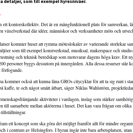
a detaljer, som till exempel hyresnivåer.
5
ett kontorskollektiv. Det är en mångfunktionell plats för samverkan, l
n växelverkstad där idéer, människor och verksamheter möts och utveck
latser kommer huset att rymma möteslokaler av varierande storlekar sa
ljöer som till exempel konstverkstad, musiksal, makerspace och studio
trustning och teknisk beredskap som motsvarar dagens höga krav. Ett ny
200 personer byggs dessutom på innergården. Alla dessa resurser står kost
s förfogande.
a kommer också att kunna låna GROs citycyklar för att ta sig runt i sta
på kaffe, te och något smått ätbart, säger Niklas Wahlström, projektled
gemenskapsfrämjande aktiviteter i vardagen, inslag som stärker samhörig
n till samarbete mellan aktörerna i huset. Det kan vara frågan om olika 
tillställningar.
 fram ett koncept som ska göra det möjligt framför allt för mindre organis
 och i centrum av Helsingfors. I hyran ingår inte bara arbetsplatsen, utan