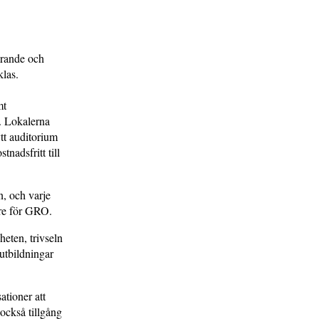
ärande och
las.
mt
. Lokalerna
tt auditorium
nadsfritt till
n, och varje
are för GRO.
heten, trivseln
utbildningar
ationer att
 också tillgång