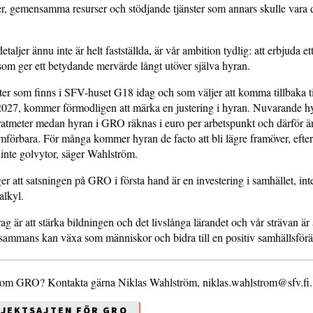
aler, gemensamma resurser och stödjande tjänster som annars skulle vara 
taljer ännu inte är helt fastställda, är vår ambition tydlig: att erbjuda et
m ger ett betydande mervärde långt utöver själva hyran.
ter som finns i SFV-huset G18 idag och som väljer att komma tillbaka 
2027, kommer förmodligen att märka en justering i hyran. Nuvarande hy
atmeter medan hyran i GRO räknas i euro per arbetspunkt och därför är
mförbara. För många kommer hyran de facto att bli lägre framöver, efte
 inte golvytor, säger Wahlström.
r att satsningen på GRO i första hand är en investering i samhället, int
alkyl.
g är att stärka bildningen och det livslånga lärandet och vår strävan är
illsammans kan växa som människor och bidra till en positiv samhällsför
 om GRO? Kontakta gärna Niklas Wahlström, niklas.wahlstrom@sfv.fi
OJEKTSAJTEN FÖR GRO