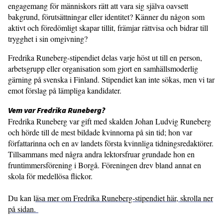
engagemang för människors rätt att vara sig själva oavsett
bakgrund, förutsättningar eller identitet? Känner du någon som
aktivt och föredömligt skapar tillit, främjar rättvisa och bidrar till
trygghet i sin omgivning?
Fredrika Runeberg-stipendiet delas varje höst ut till en person,
arbetsgrupp eller organisation som gjort en samhällsmoderlig
gärning på svenska i Finland. Stipendiet kan inte sökas, men vi tar
emot förslag på lämpliga kandidater.
Vem var Fredrika Runeberg?
Fredrika Runeberg var gift med skalden Johan Ludvig Runeberg
och hörde till de mest bildade kvinnorna på sin tid; hon var
författarinna och en av landets första kvinnliga tidningsredaktörer.
Tillsammans med några andra lektorsfruar grundade hon en
fruntimmersförening i Borgå. Föreningen drev bland annat en
skola för medellösa flickor.
Du kan l
äsa mer om Fredrika Runeberg-stipendiet här, skrolla ner
på sidan.