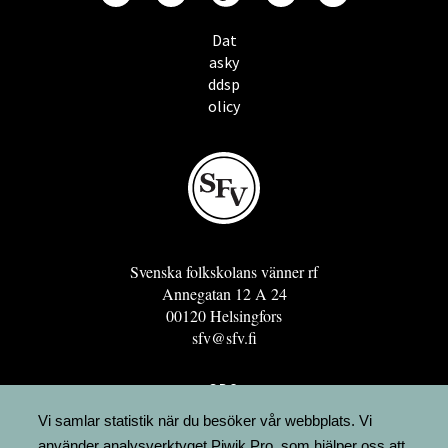
Dat
asky
ddsp
olicy
Svenska folkskolans vänner rf
Annegatan 12 A 24
00120 Helsingfors
sfv@sfv.fi
GRO
FÖRENINGSRESURSEN
Vi samlar statistik när du besöker vår webbplats. Vi
använder analysverktyget Piwik Pro, som hjälper oss att
MINNESRUNOR.FI