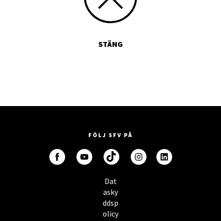
STÄNG
FÖLJ SFV PÅ
Dat
asky
ddsp
olicy