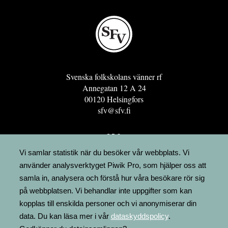
Svenska folkskolans vänner rf
Annegatan 12 A 24
00120 Helsingfors
sfv@sfv.fi
GRO
FÖRENINGSRESURSEN
Vi samlar statistik när du besöker vår webbplats. Vi
använder analysverktyget Piwik Pro, som hjälper oss att
MINNESRUNOR.FI
samla in, analysera och förstå hur våra besökare rör sig
UPPSLAGSVERKET FINLAND
på webbplatsen. Vi behandlar inte uppgifter som kan
LÄGENHETER
kopplas till enskilda personer och vi anonymiserar din
FAKTURERING
data. Du kan läsa mer i vår
dataskyddspolicy
.