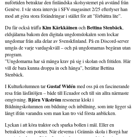
nuförtiden betraktar den finländska skolsystemet på avstånd från
Genève. I vår stora intervju i SFV-magasinet 2/25 efterlyser han
mod att göra stora förändringar i stället för att ”förbättra lite”.
Kim Kärkkäinen
Bettina Stenbäck
Du får också träffa
och
,
eldsjälarna bakom den digitala ungdomslokalen som lockar
ungdomar från alla delar av Svenskfinland. På en Discord-server
umgås de varje vardagskväll – och på ungdomarnas begäran utan
program.
”Ungdomarna har så många krav på sig i skolan och fritiden. Här
vill de bara kunna droppa in och hänga”, berättar Bettina
Stenbäck.
Gustaf Widén
I Kulturkolumnen tar
med oss på en fascinerande
resa från läsfåtöljen – både till Ecuador och till sin allra närmaste
Björn Vikström
omgivning.
resonerar klokt i
Bildningskolumnen om bildning och inbillning, som inte ligger så
långt ifrån varandra som man kan tro vid första anblicken.
Lyckan i att köra traktor och sparka bollen i mål. Eller en
betraktelse om poteter. När eleverna i Grännäs skola i Borgå har