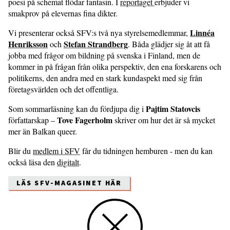
poesi på schemat flödar fantasin. I
reportaget
erbjuder vi
smakprov på elevernas fina dikter.
Linnéa
Vi presenterar också SFV:s två nya styrelsemedlemmar,
Henriksson
Stefan Strandberg
och
. Båda glädjer sig åt att få
jobba med frågor om bildning på svenska i Finland, men de
kommer in på frågan från olika perspektiv, den ena forskarens och
politikerns, den andra med en stark kundaspekt med sig från
företagsvärlden och det offentliga.
Pajtim Statovcis
Som sommarläsning kan du fördjupa dig i
Tove Fagerholm
författarskap –
skriver om hur det är så mycket
mer än Balkan queer.
Blir du
medlem i SFV
får du tidningen hemburen - men du kan
också läsa den
digitalt
.
LÄS SFV-MAGASINET HÄR