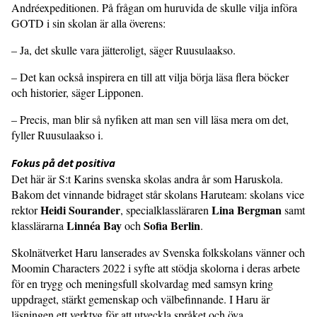
Andréexpeditionen. På frågan om huruvida de skulle vilja införa
GOTD i sin skolan är alla överens:
– Ja, det skulle vara jätteroligt, säger Ruusulaakso.
– Det kan också inspirera en till att vilja börja läsa flera böcker
och historier, säger Lipponen.
– Precis, man blir så nyfiken att man sen vill läsa mera om det,
fyller Ruusulaakso i.
Fokus på det positiva
Det här är S:t Karins svenska skolas andra år som Haruskola.
Bakom det vinnande bidraget står skolans Haruteam: skolans vice
Heidi Sourander
Lina Bergman
rektor
, specialklassläraren
samt
Linnéa Bay
Sofia Berlin
klasslärarna
och
.
Skolnätverket Haru lanserades av Svenska folkskolans vänner och
Moomin Characters 2022 i syfte att stödja skolorna i deras arbete
för en trygg och meningsfull skolvardag med samsyn kring
uppdraget, stärkt gemenskap och välbefinnande. I Haru är
läsningen ett verktyg för att utveckla språket och öva