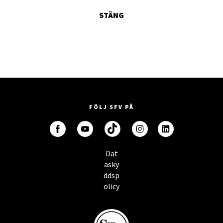
STÄNG
FÖLJ SFV PÅ
Dat
asky
ddsp
olicy