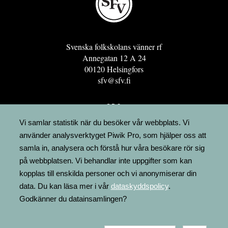
Svenska folkskolans vänner rf
Annegatan 12 A 24
00120 Helsingfors
sfv@sfv.fi
GRO
FÖRENINGSRESURSEN
Vi samlar statistik när du besöker vår webbplats. Vi
använder analysverktyget Piwik Pro, som hjälper oss att
MINNESRUNOR.FI
samla in, analysera och förstå hur våra besökare rör sig
UPPSLAGSVERKET FINLAND
på webbplatsen. Vi behandlar inte uppgifter som kan
LÄGENHETER
kopplas till enskilda personer och vi anonymiserar din
FAKTURERING
data. Du kan läsa mer i vår
dataskyddspolicy
.
Godkänner du datainsamlingen?