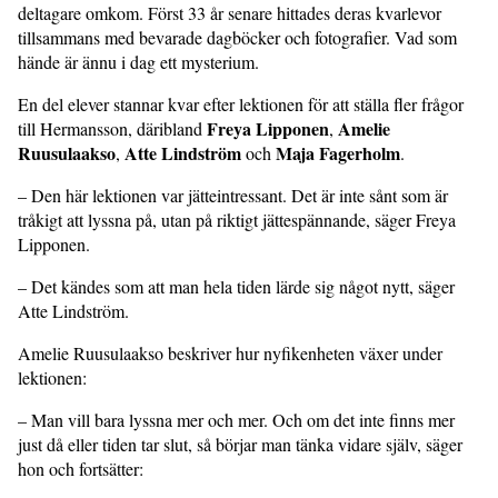
deltagare omkom. Först 33 år senare hittades deras kvarlevor
tillsammans med bevarade dagböcker och fotografier. Vad som
hände är ännu i dag ett mysterium.
En del elever stannar kvar efter lektionen för att ställa fler frågor
Freya Lipponen
Amelie
till Hermansson, däribland
,
Ruusulaakso
Atte Lindström
Maja Fagerholm
,
och
.
– Den här lektionen var jätteintressant. Det är inte sånt som är
tråkigt att lyssna på, utan på riktigt jättespännande, säger Freya
Lipponen.
– Det kändes som att man hela tiden lärde sig något nytt, säger
Atte Lindström.
Amelie Ruusulaakso beskriver hur nyfikenheten växer under
lektionen:
– Man vill bara lyssna mer och mer. Och om det inte finns mer
just då eller tiden tar slut, så börjar man tänka vidare själv, säger
hon och fortsätter: