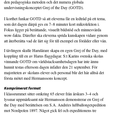
den pedagogiska metoden och det numera globala
undervisningskonceptet Grej of the Day (GOTD).
I korthet funkar GOTD så att eleverna får en ledtråd på ett tema,
som det dagen därpå ges en 7–8 minuter kort mikrolektion i.
Fokus ligger på berättande, visuellt bildstöd och minnesvärda
wow-fakta. Därefter ska eleverna sprida kunskapen vidare genom
att återberätta vad de lärt sig för till exempel en förälder eller vän.
I tävlingen skulle Harulärare skapa en egen Grej of the Day, med
koppling till en av Harus flaggdagar. S:t Karins svenska skolas
vinnande GOTD om världstacksamhetsdagen har inte ännu
hunnit testas eftersom dagen infaller den 21 september. För
majoriteten av skolans elever och personal blir det här alltså det
första mötet med Hermanssons koncept.
Komprimerat format
I klassrummet sitter omkring 65 elever från årskurs 3–4 och
lyssnar uppmärksamt när Hermansson demonstrerar en Grej of
the Day med berättelsen om S.A. Andrées luftballongexpedition
mot Nordpolen 1897. Något gick fel och expeditionens tre