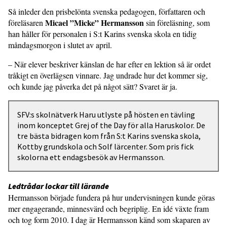
Så inleder den prisbelönta svenska pedagogen, författaren och
Micael ”Micke” Hermansson
föreläsaren
sin föreläsning, som
han håller för personalen i S:t Karins svenska skola en tidig
måndagsmorgon i slutet av april.
– När elever beskriver känslan de har efter en lektion så är ordet
tråkigt en överlägsen vinnare. Jag undrade hur det kommer sig,
och kunde jag påverka det på något sätt? Svaret är ja.
SFV:s skolnätverk Haru utlyste på hösten en tävling
inom konceptet Grej of the Day för alla Haruskolor. De
tre bästa bidragen kom från S:t Karins svenska skola,
Kottby grundskola och Solf lärcenter. Som pris fick
skolorna ett endagsbesök av Hermansson.
Ledtrådar lockar till lärande
Hermansson började fundera på hur undervisningen kunde göras
mer engagerande, minnesvärd och begriplig. En idé växte fram
och tog form 2010. I dag är Hermansson känd som skaparen av