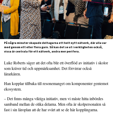
På några minuter skapade deltagarna ett helt nytt nätverk, där alla var
med genom ett eller flera garn. Så kan det se ut i verkligheten också,
vissa är centrala för ett nätverk, andra mer perifera.
Luke Roberts säger att det ofta blir ett överflöd av initiativ i skolor
som kräver tid och uppmärksamhet. Det förvirrar också
lärarkåren.
Han kopplar tillbaka till resonemanget om komponenter gentemot
ekosystem.
– Det finns många viktiga initiativ, men vi måste hitta inbördes
samband mellan de olika delarna. Men ofta är skolperso­nalen så
fast i sin läroplan att de har svårt att se de här kopplingarna.