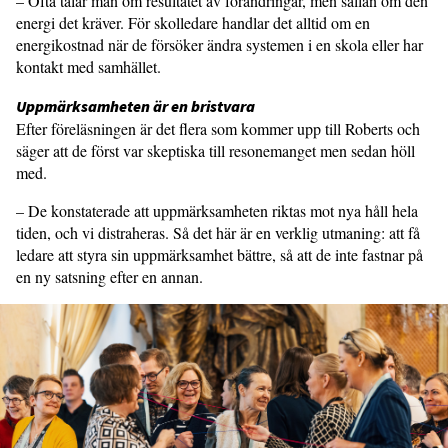
– Ofta talar man om resultatet av för­ändringar, men sällan om den
energi det kräver. För skolledare handlar det all­tid om en
energikostnad när de försöker ändra systemen i en skola eller har
kon­takt med samhället.
Uppmärksamheten är en brist­vara
Efter föreläsningen är det flera som kommer upp till Roberts och
säger att de först var skeptiska till resone­manget men sedan höll
med.
– De konstaterade att uppmärksamheten riktas mot nya håll hela
tiden, och vi distraheras. Så det här är en verklig utmaning: att få
ledare att styra sin upp­märksamhet bättre, så att de inte fastnar på
en ny satsning efter en annan.