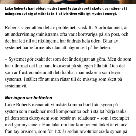
Luke Roberts har jobbat mycket med ledarskapet i skolor, och säger att
mängden av i sig utmärkta initiativ kräver väldigt mycket energi.
Roberts säger att en del av problemet, särskilt i Storbritannien, är
att undervis­ningsministrarna ofta varit kortvariga på sin post, och
det har lett till att riktlinjerna har ändrats hela tiden. Bitar av
systemet har reformerats utan att någon sett på helheten.
– Systemet gör exakt det som det är designat att göra. Men de som
har utfor­mat det har bara fokuserat på sin egen lilla bit. Och det
som är frustrerande är att det drabbar människorna som lever i
systemet, i stället för att man rättar till de misstag som skett på
systemnivå.
När ingen ser helheten
Luke Roberts menar att vi måste komma bort från synen på
system som maskiner med komponenter och i stället börja tänka
på dem som ekosystem som består av rela­tioner – som i exemplet
med garnnysta­nen. Han talar om hur komponenttänket är ett arv
från taylorismen, som för 120 år sedan revolutionerade synen på