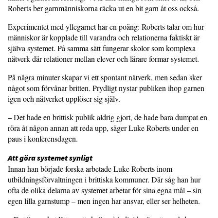
Roberts ber garnmänniskorna räcka ut en bit garn åt oss också.
Experimentet med yllegarnet har en poäng: Roberts talar om hur
människor är kopplade till varandra och relationerna faktiskt är
själva systemet. På samma sätt fungerar skolor som komplexa
nätverk där relationer mellan elever och lärare formar systemet.
På några minuter skapar vi ett spontant nätverk, men sedan sker
något som förvånar britten. Prydligt nystar publiken ihop garnen
igen och nätverket upplöser sig själv.
– Det hade en brittisk publik aldrig gjort, de hade bara dumpat en
röra åt någon annan att reda upp, säger Luke Roberts under en
paus i konferensdagen.
Att göra systemet synligt
Innan han började forska arbetade Luke Roberts inom
utbildningsförvaltningen i brittiska kommuner. Där såg han hur
ofta de olika delarna av systemet arbetar för sina egna mål – sin
egen lilla garnstump – men ingen har ansvar, eller ser helheten.