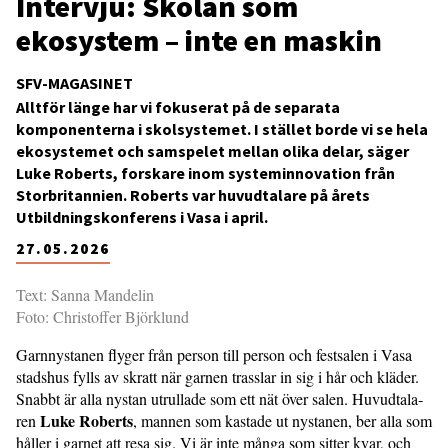
Intervju: Skolan som
ekosystem – inte en maskin
SFV-MAGASINET
Alltför länge har vi fokuserat på de separata
komponenterna i skolsystemet. I stället borde vi se hela
ekosystemet och samspelet mellan olika delar, säger
Luke Roberts, forskare inom systeminnovation från
Storbritannien. Roberts var huvudtalare på årets
Utbildningskonferens i Vasa i april.
27.05.2026
Text: Sanna Mandelin
Foto: Christoffer Björklund
Garnnystanen flyger från person till person och festsalen i Vasa
stadshus fylls av skratt när gar­nen trasslar in sig i hår och kläder.
Snabbt är alla nystan utrul­lade som ett nät över salen. Huvudtala­
Luke Roberts
ren
, mannen som kastade ut nystanen, ber alla som
håller i garnet att resa sig. Vi är inte många som sitter kvar, och