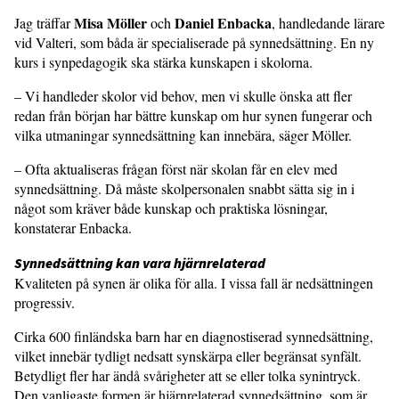
Misa Möller
Daniel Enbacka
Jag träffar
och
, handledande lärare
vid Valteri, som båda är specialiserade på synned­sättning. En ny
kurs i synpedagogik ska stärka kunskapen i skolorna.
– Vi handleder skolor vid behov, men vi skulle önska att fler
redan från början har bättre kunskap om hur synen funge­rar och
vilka utmaningar synnedsättning kan innebära, säger Möller.
– Ofta aktualiseras frågan först när skolan får en elev med
synnedsättning. Då måste skolpersonalen snabbt sätta sig in i
något som kräver både kunskap och praktiska lösningar,
konstaterar Enbacka.
Synnedsättning kan vara hjärnrelaterad
Kvaliteten på synen är olika för alla. I vissa fall är nedsättningen
progressiv.
Cirka 600 finländska barn har en diagnos­tiserad synnedsättning,
vilket innebär tydligt nedsatt synskärpa eller begränsat synfält.
Betydligt fler har ändå svårig­heter att se eller tolka synintryck.
Den vanligaste formen är hjärnrelaterad syn­nedsättning, som är