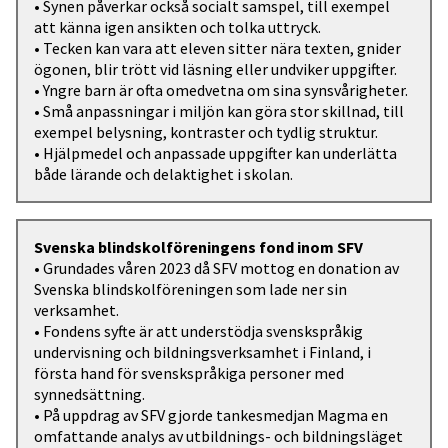
• Synen påverkar också socialt samspel, till exempel
att känna igen ansikten och tolka uttryck.
• Tecken kan vara att eleven sitter nära texten, gnider
ögonen, blir trött vid läsning eller undviker uppgifter.
• Yngre barn är ofta omedvetna om sina synsvårigheter.
• Små anpassningar i miljön kan göra stor skillnad, till
exempel belysning, kontraster och tydlig struktur.
• Hjälpmedel och anpassade uppgifter kan underlätta
både lärande och delaktighet i skolan.
Svenska blindskolföreningens fond inom SFV
• Grundades våren 2023 då SFV mottog en donation av
Svenska blindskolföreningen som lade ner sin
verksamhet.
• Fondens syfte är att understödja svenskspråkig
undervisning och bildningsverksamhet i Finland, i
första hand för svenskspråkiga personer med
synnedsättning.
• På uppdrag av SFV gjorde tankesmedjan Magma en
omfattande analys av utbildnings- och bildningsläget