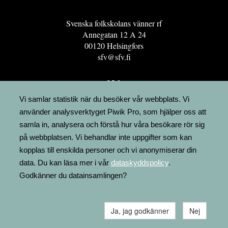
Svenska folkskolans vänner rf
Annegatan 12 A 24
00120 Helsingfors
sfv@sfv.fi
GRO
FÖRENINGSRESURSEN
Vi samlar statistik när du besöker vår webbplats. Vi
använder analysverktyget Piwik Pro, som hjälper oss att
MINNESRUNOR.FI
samla in, analysera och förstå hur våra besökare rör sig
UPPSLAGSVERKET FINLAND
på webbplatsen. Vi behandlar inte uppgifter som kan
LÄGENHETER
kopplas till enskilda personer och vi anonymiserar din
FAKTURERING
data. Du kan läsa mer i vår
dataskyddspolicy
.
Godkänner du datainsamlingen?
Ja, jag godkänner
Nej