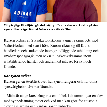
Tillgängliga lärmiljöer gör det möjligt för alla elever att delta på sina
egna villkor, säger Daniel Enbacka och Misa Möller.
Kursen ordnas av Svenska folkskolans vänner i samarbete med
Valteriskolan, med start i höst. Kursen riktar sig till lärare,
handledare och studerande inom grundläggande utbildning och
småbarnspedagogik, men också till yrkesverksamma inom
rehabiliterande tjänster och andra med intresse för syn och
lärande.
När synen sviker
Kursen ger en överblick över hur synen fungerar och hur olika
synsvårigheter påverkar läran­det.
– Målet är att ge kursdeltagarna en inblick i de utmaningar en elev
med syn­nedsättning möter och vad man kan göra för att stödja
elevens inlärning och vardag, säger Enbacka.