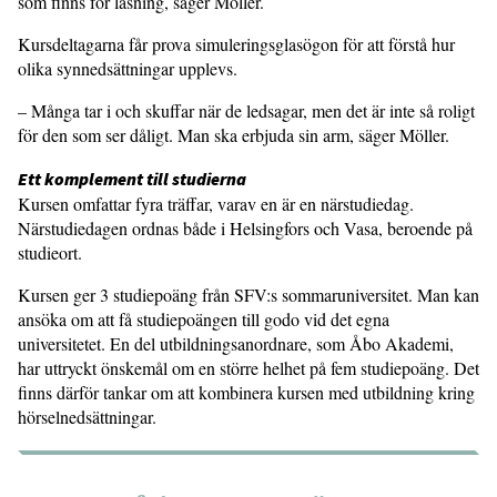
som finns för läsning, säger Möller.
Kursdeltagarna får prova simulerings­glasögon för att förstå hur
olika synned­sättningar upplevs.
– Många tar i och skuffar när de ledsagar, men det är inte så roligt
för den som ser dåligt. Man ska erbjuda sin arm, säger Möller.
Ett komplement till studierna
Kursen omfattar fyra träffar, varav en är en närstudiedag.
Närstudiedagen ordnas både i Helsingfors och Vasa, beroende på
studieort.
Kursen ger 3 studiepoäng från SFV:s sommaruniversitet. Man kan
ansöka om att få studiepoängen till godo vid det egna
universitetet. En del utbildningsanordnare, som Åbo Akademi,
har uttryckt önskemål om en större helhet på fem studiepoäng. Det
finns därför tankar om att kombinera kursen med utbildning kring
hörselnedsättningar.