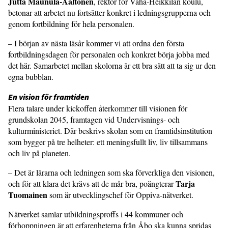
Jutta Maunula-Aaltonen
, rektor för Vähä-Heikkilän koulu,
betonar att arbetet nu fortsätter konkret i ledningsgrupperna och
genom fortbildning för hela personalen.
– I början av nästa läsår kommer vi att ordna den första
fortbildningsdagen för personalen och konkret börja jobba med
det här. Samarbetet mellan skolorna är ett bra sätt att ta sig ur den
egna bubblan.
En vision för framtiden
Flera talare under kickoffen återkommer till visio­nen för
grundskolan 2045, framtagen vid Undervisnings- och
kulturministeriet. Där beskrivs skolan som en framtidsinstitution
som bygger på tre helheter: ett meningsfullt liv, liv tillsammans
och liv på planeten.
– Det är lärarna och ledningen som ska förverkliga den visionen,
Tarja
och för att klara det krävs att de mår bra, poängterar
Tuomainen
som är utvecklings­chef för Oppiva-nätverket.
Nätverket samlar utbildningsproffs i 44 kommuner och
förhoppningen är att erfarenheterna från Åbo ska kunna spridas