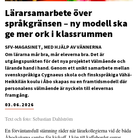
Lärarsamarbete över
språkgränsen – ny modell ska
ge mer ork i klassrummen
SFV-MAGASINET
MED HJÄLP AV VÄNNERNA
Om lärarna mår bra, mår eleverna bra. Det är
utgångspunkten för det nya projektet Välmående och
lärande hand i hand. Genom ett unikt samarbete mellan
svenskspråkiga Cygnaeus skola och finskspråkiga Vähä-
Heikkilän koulu i Åbo skapas nu en framtidsmodell där
personalens välmående är nyckeln till elevernas
framgång.
03.06.2026
Text och foto: Sebastian Dahlström
En förväntansfull stämning råder när lärarkollegierna vid de båda
Åboskolorna samlas för kickoff. I kön till kaffebordet surrar