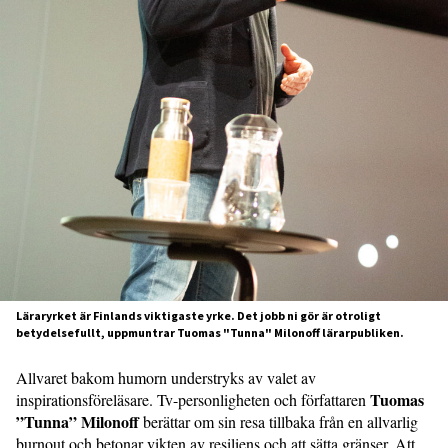
Läraryrket är Finlands viktigaste yrke. Det jobb ni gör är otroligt
betydelsefullt, uppmuntrar Tuomas "Tunna" Milonoff lärarpubliken.
Allvaret bakom humorn understryks av valet av
Tuomas
inspirationsföreläsare. Tv-personligheten och författaren
”Tunna” Milonoff
berättar om sin resa tillbaka från en allvarlig
burnout och betonar vikten av resiliens och att sätta gränser. Att