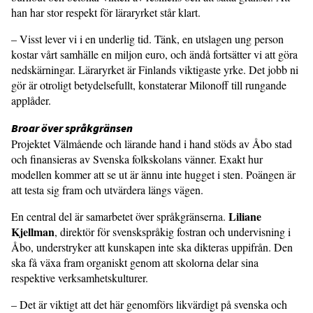
han har stor respekt för läraryrket står klart.
– Visst lever vi i en underlig tid. Tänk, en utslagen ung person
kostar vårt sam­hälle en miljon euro, och ändå fortsätter vi att göra
nedskärningar. Läraryrket är Finlands viktigaste yrke. Det jobb ni
gör är otroligt betydelsefullt, konstaterar Milonoff till rungande
applåder.
Broar över språkgränsen
Projektet Välmående och lärande hand i hand stöds av Åbo stad
och finansieras av Svenska folkskolans vänner. Exakt hur
modellen kommer att se ut är ännu inte hugget i sten. Poängen är
att testa sig fram och utvärdera längs vägen.
Liliane
En central del är samarbetet över språk­gränserna.
Kjellman
, direktör för svenskspråkig fostran och undervisning i
Åbo, understryker att kunskapen inte ska dikteras uppifrån. Den
ska få växa fram organiskt genom att skolorna delar sina
respektive verksamhetskulturer.
– Det är viktigt att det här genomförs likvärdigt på svenska och