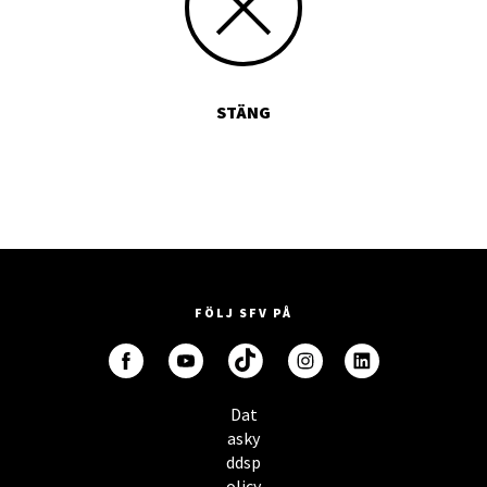
STÄNG
FÖLJ SFV PÅ
Dat
asky
ddsp
olicy