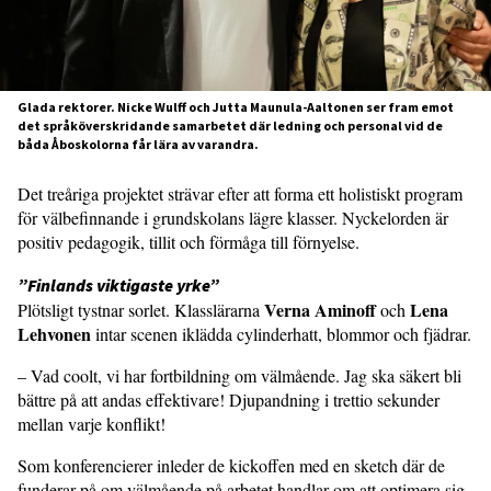
Glada rektorer. Nicke Wulff och Jutta Maunula-Aaltonen ser fram emot
det språköverskridande samarbetet där ledning och personal vid de
båda Åboskolorna får lära av varandra.
Det treåriga projektet strävar efter att forma ett holistiskt program
för välbe­finnande i grundskolans lägre klasser. Nyckelorden är
positiv pedagogik, tillit och förmåga till förnyelse.
”Finlands viktigaste yrke”
Verna Aminoff
Lena
Plötsligt tystnar sorlet. Klasslärarna
och
Lehvonen
intar scenen iklädda cylinderhatt, blommor och fjädrar.
– Vad coolt, vi har fortbildning om väl­mående. Jag ska säkert bli
bättre på att andas effektivare! Djupandning i trettio sekunder
mellan varje konflikt!
Som konferencierer inleder de kick­offen med en sketch där de
funderar på om välmående på arbetet handlar om att optimera sig