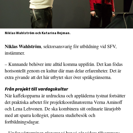
Niklas Wahlström och Katarina Rejman.
Niklas Wahlström
, sektorsansvarig för utbildning vid SFV,
instämmer.
– Kunnande behöver inte alltid komma uppifrån. Det kan födas
horisontellt genom en kultur där man delar erfarenheter. Det är
extra givande att det här utbytet sker över språkgränserna.
Från projekt till vardagskultur
När kaffekopparna är urdruckna och applåderna tystnat fortsätter
det prak­tiska arbetet för projektkoordinatorerna Verna Aminoff
och Lena Lehvonen. De ska kombinera sitt ordinarie lärarjobb
med att sparra kollegiet, planera studie­besök och
fortbildningsdagar.
– Under vårterminen planerar vi hur vi går vidare tillsammans