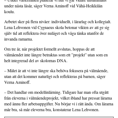
under nästa läsår, säger Verna Aminoff vid Vähä-Heikkilän
koulu.
Arbetet sker på flera nivåer: individuellt, i lärarlag och kollegialt.
Lena Lehvonen vid Cygnaeus skola betonar vikten av att ge sig
själv tid att reflektera över nuläget och våga tänka utanför de
invanda ramarna.
Om tre år, när projektet formellt avslu­tas, hoppas de att
välmåendet inte längre betraktas som ett ”projekt” utan som en
helt integrerad del av skolornas DNA.
– Målet är att vi inte längre ska behöva fokusera på välmående,
utan att det kommer naturligt och reflekteras på barnen, säger
Verna Aminoff.
– Det handlar om modellinlärning. Tidigare har man ofta utgått
från eleverna i välmåendeprojekt, vilket ibland har pressat lärarna
med ännu fler arbetsuppgifter. Nu börjar vi i rätt ända. Om lärarna
mår bra, så mår eleverna bra, konstaterar Lena Lehvonen.