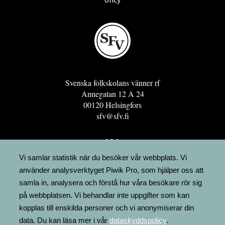
Svenska folkskolans vänner rf
Annegatan 12 A 24
00120 Helsingfors
sfv@sfv.fi
GRO
FÖRENINGSRESURSEN
Vi samlar statistik när du besöker vår webbplats. Vi
använder analysverktyget Piwik Pro, som hjälper oss att
MINNESRUNOR.FI
samla in, analysera och förstå hur våra besökare rör sig
UPPSLAGSVERKET FINLAND
på webbplatsen. Vi behandlar inte uppgifter som kan
LÄGENHETER
kopplas till enskilda personer och vi anonymiserar din
FAKTURERING
data. Du kan läsa mer i vår
dataskyddspolicy
.