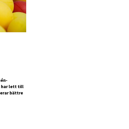
hén-
ar lett till
erar bättre