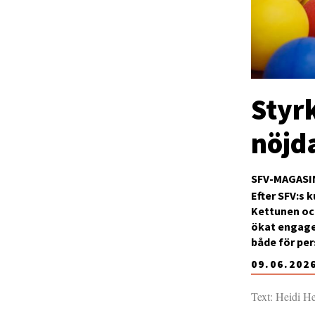
Styr
nöjd
SFV-MAGASI
Efter SFV:s 
Kettunen och
ökat engage
både för pe
09.06.202
Text: Heidi H