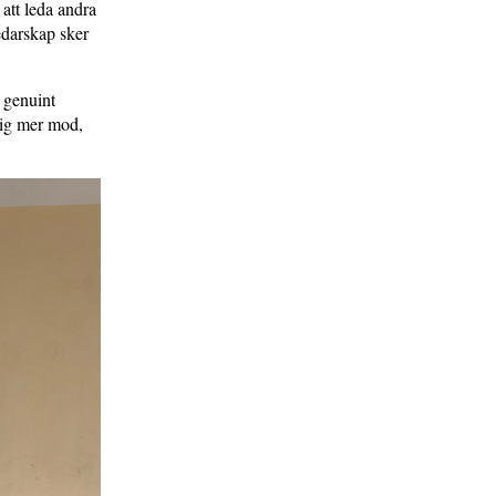
att leda andra
ledarskap sker
 genuint
 mig mer mod,