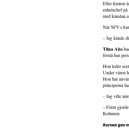
Efter femton 
enhetschef på
med känslan av 
När SFV:s kurs
– Jag kände di
Tiina Aho
had
förstå hur per
Hon leder sex
Under våren ha
Hon har använt
principerna har
– Jag ville in
– Förut gjorde
Kettunen.
Kursen gav 