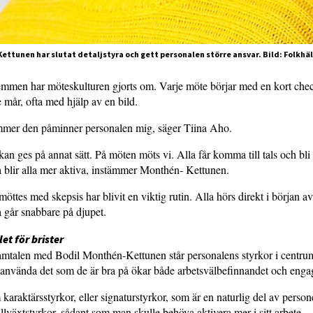
ettunen har slutat detaljstyra och gett personalen större ansvar. Bild: Folkhä
mmen har möteskulturen gjorts om. Varje möte börjar med en kort check
e mår, ofta med hjälp av en bild.
mer den påminner personalen mig, säger Tiina Aho.
kan ges på annat sätt. På möten möts vi. Alla får komma till tals och bl
å blir alla mer aktiva, instämmer Monthén- Kettunen.
möttes med skepsis har blivit en viktig rutin. Alla hörs direkt i början a
 går snabbare på djupet.
let för brister
samtalen med Bodil Monthén-Kettunen står personalens styrkor i centru
 använda det som de är bra på ökar både arbetsvälbefinnandet och eng
 karaktärsstyrkor, eller signaturstyrkor, som är en naturlig del av perso
illväxtstyrkor, sådant som man skulle behöva aktivera mer i sitt arbete.