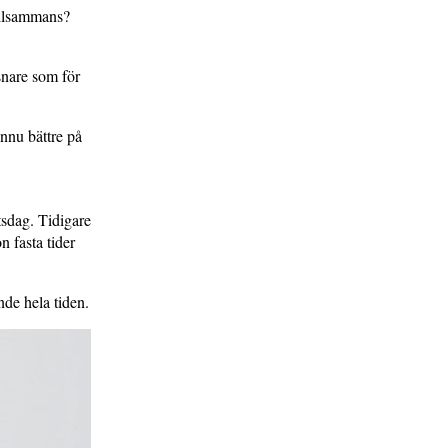
tillsammans?
snare som för
ännu bättre på
tsdag. Tidigare
n fasta tider
nde hela tiden.