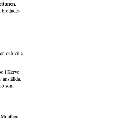
ettunen
,
 brottades
en och ville
bo i Kervo.
 anställda.
ebo som
il Monthén-