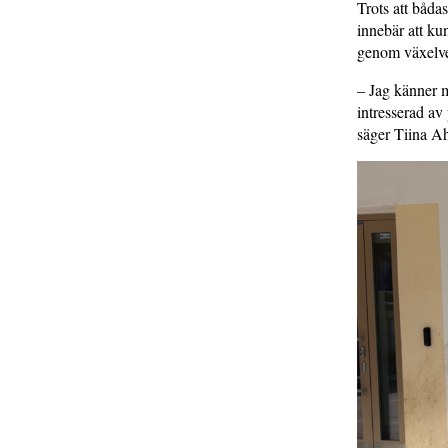
Trots att båda
innebär att kun
genom växelve
– Jag känner m
intresserad av
säger Tiina A