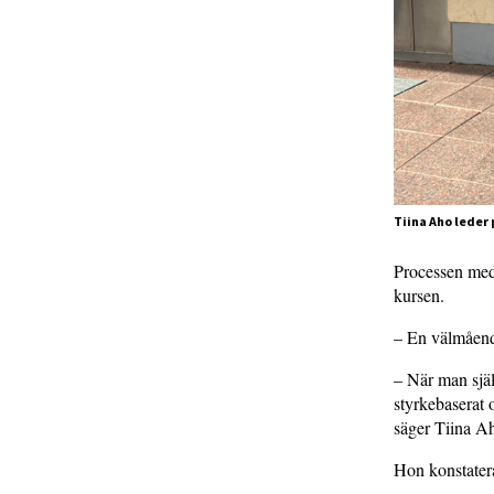
Tiina Aho leder
Processen med 
kursen.
– En välmående
– När man själ
styrkebaserat 
säger Tiina A
Hon konstatera