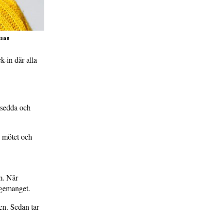
lsan
-in där alla
i sedda och
v mötet och
m. När
agemanget.
nen. Sedan tar