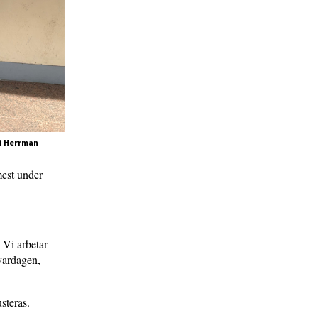
di Herrman
mest under
 Vi arbetar
 vardagen,
steras.