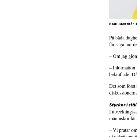
Bodil Monthén-K
På båda daghe
får säga hur d
– Om jag glöm
– Information 
bekräftade. D
Det som först 
diskussionerna
Styrkor i stäl
I utvecklings
människor får
– Vi pratar om
vi också upp t