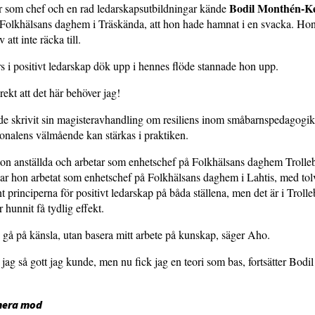
Bodil Monthén-K
år som chef och en rad ledarskapsutbildningar kände
 Folkhälsans daghem i Träskända, att hon hade hamnat i en svacka. Hon
att inte räcka till.
 i positivt ledarskap dök upp i hennes flöde stannade hon upp.
rekt att det här behöver jag!
e skrivit sin magisteravhandling om resiliens inom småbarnspedagogik
sonalens välmående kan stärkas i praktiken.
ton anställda och arbetar som enhetschef på Folkhälsans daghem Trolle
r hon arbetat som enhetschef på Folkhälsans daghem i Lahtis, med tolv
 principerna för positivt ledarskap på båda ställena, men det är i Troll
 hunnit få tydlig effekt.
te gå på känsla, utan basera mitt arbete på kunskap, säger Aho.
 jag så gott jag kunde, men nu fick jag en teori som bas, fortsätter Bod
mera mod