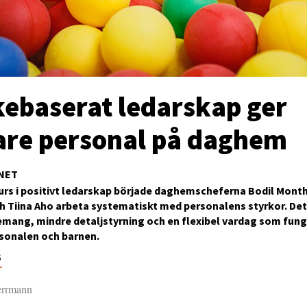
kebaserat ledarskap ger
are personal på daghem
NET
kurs i positivt ledarskap började daghemscheferna Bodil Mont
 Tiina Aho arbeta systematiskt med personalens styrkor. Det h
mang, mindre detaljstyrning och en flexibel vardag som fung
rsonalen och barnen.
6
errmann