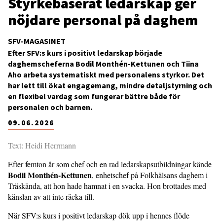
Styrkebaserat ledarskap ger
nöjdare personal på daghem
SFV-MAGASINET
Efter SFV:s kurs i positivt ledarskap började
daghemscheferna Bodil Monthén-Kettunen och Tiina
Aho arbeta systematiskt med personalens styrkor. Det
har lett till ökat engagemang, mindre detaljstyrning och
en flexibel vardag som fungerar bättre både för
personalen och barnen.
09.06.2026
Text: Heidi Herrmann
Efter femton år som chef och en rad ledarskapsutbildningar kände
Bodil Monthén-Kettunen
, enhetschef på Folkhälsans daghem i
Träskända, att hon hade hamnat i en svacka. Hon brottades med
känslan av att inte räcka till.
När SFV:s kurs i positivt ledarskap dök upp i hennes flöde