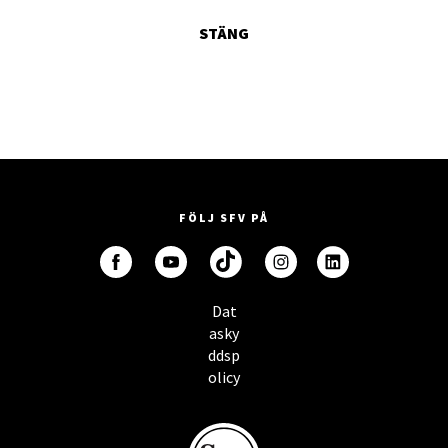
STÄNG
FÖLJ SFV PÅ
Dat
asky
ddsp
olicy