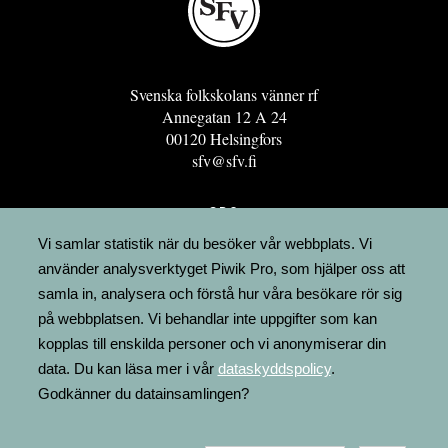
Svenska folkskolans vänner rf
Annegatan 12 A 24
00120 Helsingfors
sfv@sfv.fi
GRO
FÖRENINGSRESURSEN
Vi samlar statistik när du besöker vår webbplats. Vi
använder analysverktyget Piwik Pro, som hjälper oss att
MINNESRUNOR.FI
samla in, analysera och förstå hur våra besökare rör sig
UPPSLAGSVERKET FINLAND
på webbplatsen. Vi behandlar inte uppgifter som kan
LÄGENHETER
kopplas till enskilda personer och vi anonymiserar din
FAKTURERING
data. Du kan läsa mer i vår
dataskyddspolicy
.
Godkänner du datainsamlingen?