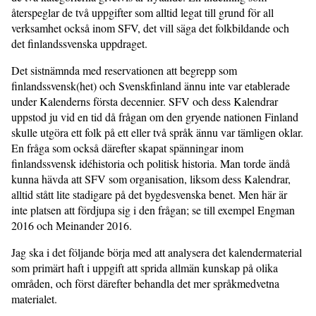
återspeglar de två uppgifter som alltid legat till grund för all
verksamhet också inom SFV, det vill säga det folkbildande och
det finlandssvenska uppdraget.
Det sistnämnda med reservationen att begrepp som
finlandssvensk(het) och Svenskfinland ännu inte var etablerade
under Kalenderns första decennier. SFV och dess Kalendrar
uppstod ju vid en tid då frågan om den gryende nationen Finland
skulle utgöra ett folk på ett eller två språk ännu var tämligen oklar.
En fråga som också därefter skapat spänningar inom
finlandssvensk idéhistoria och politisk historia. Man torde ändå
kunna hävda att SFV som organisation, liksom dess Kalendrar,
alltid stått lite stadigare på det bygdesvenska benet. Men här är
inte platsen att fördjupa sig i den frågan; se till exempel Engman
2016 och Meinander 2016.
Jag ska i det följande börja med att analysera det kalendermaterial
som primärt haft i uppgift att sprida allmän kunskap på olika
områden, och först därefter behandla det mer språkmedvetna
materialet.