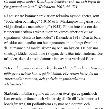
sitt land ingen heder. Kunskaper behöfver enhvar, och ingen är
för gammal att lära.” (Kalendern 1901, 44–52).
Något senare kommer artiklar om tekniska nymodigheter, som
”Fodersilon och silage” (1916) och ”Maskinprovningarnas roll
vid jordbrukets mekanisering” (1953). För att inte tala om den
temperamentsfulla artikeln ”Jordbrukarnes arbetsdräkt” av
signaturen ”Gustava husmoder” i Kalendern 1913. Den är bara
två sidor och handlar om hur signaturen är uppbragt över hur
dåligt männen på landet sköter sig och sin hygien. De bär sina
smutsiga kläder också inne i stugan, de tvättar inte händerna före
måltiden, de piskar och dammar inte av sina vardagskläder.
”Dessa lantmän resonnera kanske litet hånfullt så här: ’Den som
utför grovt arbete kan ej gå fint klädd. För resten heter det att
arbetet adlar mannen, och gödseln är jordbrukarens
adelsmärke’.”
Skribenten inbillar sig inte att hon kan övertyga de gamla och
konservativa männen, och vänder sig därför till ”värdinnorna i
bondgårdarna, till jordbrukarnas systrar och döttrar” och