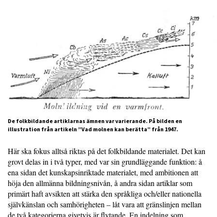
De folkbildande artiklarnas ämnen var varierande. På bilden en
illustration från artikeln ”Vad molnen kan berätta” från 1947.
Här ska fokus alltså riktas på det folkbildande materialet. Det kan
grovt delas in i två typer, med var sin grundläggande funktion: å
ena sidan det kunskapsinriktade materialet, med ambitionen att
höja den allmänna bildningsnivån, å andra sidan artiklar som
primärt haft avsikten att stärka den språkliga och/eller nationella
självkänslan och samhörigheten – låt vara att gränslinjen mellan
de två kategorierna givetvis är flytande. En indelning som