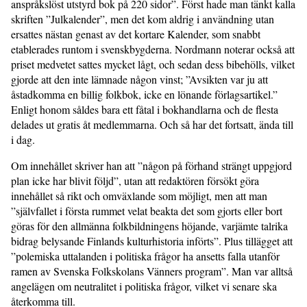
anspråkslöst utstyrd bok på 220 sidor”. Först hade man tänkt kalla
skriften ”Julkalender”, men det kom aldrig i användning utan
ersattes nästan genast av det kortare Kalender, som snabbt
etablerades runtom i svenskbygderna. Nordmann noterar också att
priset medvetet sattes mycket lågt, och sedan dess bibehölls, vilket
gjorde att den inte lämnade någon vinst; ”Avsikten var ju att
åstadkomma en billig folkbok, icke en lönande förlagsartikel.”
Enligt honom såldes bara ett fåtal i bokhandlarna och de flesta
delades ut gratis åt medlemmarna. Och så har det fortsatt, ända till
i dag.
Om innehållet skriver han att ”någon på förhand strängt uppgjord
plan icke har blivit följd”, utan att redaktören försökt göra
innehållet så rikt och omväxlande som möjligt, men att man
”självfallet i första rummet velat beakta det som gjorts eller bort
göras för den allmänna folkbildningens höjande, varjämte talrika
bidrag belysande Finlands kulturhistoria införts”. Plus tillägget att
”polemiska uttalanden i politiska frågor ha ansetts falla utanför
ramen av Svenska Folkskolans Vänners program”. Man var alltså
angelägen om neutralitet i politiska frågor, vilket vi senare ska
återkomma till.