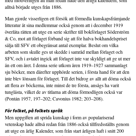
med motiveringen att man redan hade den årliga kalendern, som
alltså började utges från 1886.
Man gjorde visserligen ett försök att förmedla kunskapsfrämjande
litteratur åt sina medlemmar också genom att i december 1919
överlåta rätten att utge en serie skrifter till bokförlaget Söderström
& Co, mot att förlaget förband sig att för halva bokhandelspriset
sälja till SFV ett obegränsat antal exemplar. Beslut om vilka
arbeten som skulle ges ut skedde i samråd mellan förlaget och
SFV, och i avtalet ingick att förlaget inte var skyldigt att ge ut mer
än ett om året. I denna serie utkom åren 1919–1927 sammanlagt
sju böcker, men därefter upphörde serien, i första hand för att den
inte blev lönsam för förlaget. Till det bidrog av allt att döma också
att flera av böckerna, inte minst de tre första, ansågs ha varit
tunglästa, vilket de av titlarna att döma förmodligen också var
(Pontán 1957, 197–202; Cavonius 1982; 203–208).
För folket, på folkets språk
Men uppgiften att sprida kunskap i form av populariserad
vetenskap hade alltså redan från 1886 också tillfredsställts genom
att utge en årlig Kalender, som från start årligen haft i snitt 200