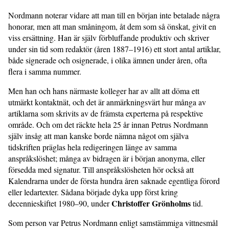
Nordmann noterar vidare att man till en början inte betalade några
honorar, men att man småningom, åt dem som så önskat, givit en
viss ersättning. Han är själv förbluffande produktiv och skriver
under sin tid som redaktör (åren 1887–1916) ett stort antal artiklar,
både signerade och osignerade, i olika ämnen under åren, ofta
flera i samma nummer.
Men han och hans närmaste kolleger har av allt att döma ett
utmärkt kontaktnät, och det är anmärkningsvärt hur många av
artiklarna som skrivits av de främsta experterna på respektive
område. Och om det räckte hela 25 år innan Petrus Nordmann
själv insåg att man kanske borde nämna något om själva
tidskriften präglas hela redigeringen länge av samma
anspråkslöshet; många av bidragen är i början anonyma, eller
försedda med signatur. Till anspråkslösheten hör också att
Kalendrarna under de första hundra åren saknade egentliga förord
eller ledartexter. Sådana började dyka upp först kring
Christoffer Grönholms
decennieskiftet 1980–90, under
tid.
Som person var Petrus Nordmann enligt samstämmiga vittnesmål