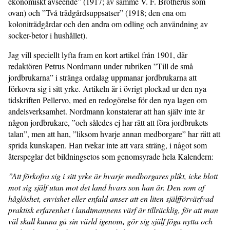
ekonomiskt avseende” (1917; av samme V. F. Brotherus som
ovan) och ”Två trädgårdsuppsatser” (1918; den ena om
koloniträdgårdar och den andra om odling och användning av
socker-betor i hushållet).
Jag vill speciellt lyfta fram en kort artikel från 1901, där
redaktören Petrus Nordmann under rubriken ”Till de små
jordbrukarna” i stränga ordalag uppmanar jordbrukarna att
förkovra sig i sitt yrke. Artikeln är i övrigt plockad ur den nya
tidskriften Pellervo, med en redogörelse för den nya lagen om
andelsverksamhet. Nordmann konstaterar att han själv inte är
någon jordbrukare, ”och således ej har rätt att föra jordbrukets
talan”, men att han, ”liksom hvarje annan medborgare” har rätt att
sprida kunskapen. Han tvekar inte att vara sträng, i något som
återspeglar det bildningsetos som genomsyrade hela Kalendern:
”Att förkofra sig i sitt yrke är hvarje medborgares plikt, icke blott
mot sig själf utan mot det land hvars son han är. Den som af
håglöshet, envishet eller enfald anser att en liten själfförvärfvad
praktisk erfarenhet i landtmannens värf är tillräcklig, för att man
väl skall kunna gå sin värld igenom, gör sig själf föga nytta och