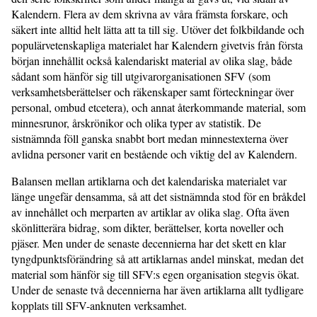
Kalendern. Flera av dem skrivna av våra främsta forskare, och
säkert inte alltid helt lätta att ta till sig. Utöver det folkbildande och
populärvetenskapliga materialet har Kalendern givetvis från första
början innehållit också kalendariskt material av olika slag, både
sådant som hänför sig till utgivarorganisationen SFV (som
verksamhetsberättelser och räkenskaper samt förteckningar över
personal, ombud etcetera), och annat återkommande material, som
minnesrunor, årskrönikor och olika typer av statistik. De
sistnämnda föll ganska snabbt bort medan minnestexterna över
avlidna personer varit en bestående och viktig del av Kalendern.
Balansen mellan artiklarna och det kalendariska materialet var
länge ungefär densamma, så att det sistnämnda stod för en bråkdel
av innehållet och merparten av artiklar av olika slag. Ofta även
skönlitterära bidrag, som dikter, berättelser, korta noveller och
pjäser. Men under de senaste decennierna har det skett en klar
tyngdpunktsförändring så att artiklarnas andel minskat, medan det
material som hänför sig till SFV:s egen organisation stegvis ökat.
Under de senaste två decennierna har även artiklarna allt tydligare
kopplats till SFV-anknuten verksamhet.