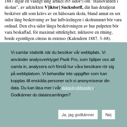
1887 ingår en väldigt lång artikel (65 sidor!) om ”Hälsovården i
V[iktor] Sucksdorff,
skolan”, av arkitekten
där han detaljerat
beskriver allt som krävs av en hälsosam skola, bland annat en sex
sidor lång beskrivning av hur luftväxlingen i skolrummet bör vara
ordnad. Den elva sidor långa beskrivningen av hur pulpeten bör
vara beskaffad, för maximal sittriktighet, inklusive en ritning,
borde egentligen citeras in extenso (Kalendern 1887, 3–68).
Vi samlar statistik när du besöker vår webbplats. Vi
använder analysverktyget Piwik Pro, som hjälper oss att
samla in, analysera och förstå hur våra besökare rör sig
på webbplatsen. Vi behandlar inte uppgifter som kan
kopplas till enskilda personer och vi anonymiserar din
data. Du kan läsa mer i vår
dataskyddspolicy
.
Godkänner du datainsamlingen?
Ja, jag godkänner
Nej