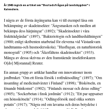
År 1945 ingick en artikel om "Bostadsfrågan på landsbygden" i
Kalendern.
I några av de första årgångarna kan vi till exempel läsa om
bekämpning av skadeinsekter: ”Ängsmasken och medlen att
bekämpa dess härjningar” (1892); ”Skadeinsekter i våra
fruktträdgårdar” (1897), ”Bakteriologin och landthushållningen”
(1900; enligt skribenten utarbetad för eleverna vid Västankvarn
landtmanna-och husmodersskola); ”Husflugan, en naturhistorisk
monografi” (1905) och ”Åkerfältens skadeinsekter” (1933).
Många av dessa skrivna av den framstående insektforskaren
O[do] M[orannal] Reuter.
En annan grupp av artiklar handlar om innovationer inom
jordbruket: ”Om ett första försök i rotfruktsodling” (1897); ”Om
insamling af medicinalväxter i Finland” (1898); ”Biskötseln, en
lönande biinkomst” (1902); ”Finlands mossar och deras odling”
(1905); ”Sockerbetan i finsk jordmån” (1912); ”Ett par uppsatser
om hönsskötseln” (1914); ”Odlingsförsök med olika sorters
potatis” (1917); ”Några ord om lavarna och deras betydelse i