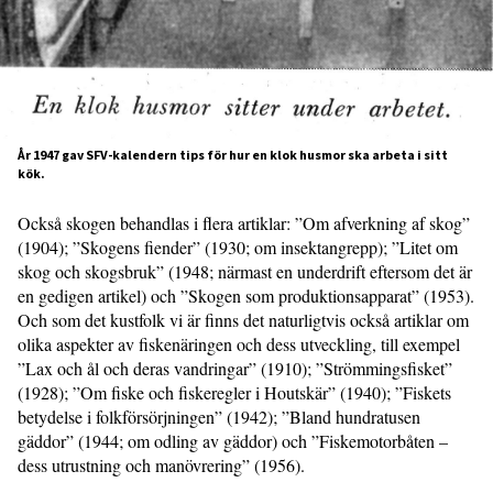
År 1947 gav SFV-kalendern tips för hur en klok husmor ska arbeta i sitt
kök.
Också skogen behandlas i flera artiklar: ”Om afverkning af skog”
(1904); ”Skogens fiender” (1930; om insektangrepp); ”Litet om
skog och skogsbruk” (1948; närmast en underdrift eftersom det är
en gedigen artikel) och ”Skogen som produktionsapparat” (1953).
Och som det kustfolk vi är finns det naturligtvis också artiklar om
olika aspekter av fiskenäringen och dess utveckling, till exempel
”Lax och ål och deras vandringar” (1910); ”Strömmingsfisket”
(1928); ”Om fiske och fiskeregler i Houtskär” (1940); ”Fiskets
betydelse i folkförsörjningen” (1942); ”Bland hundratusen
gäddor” (1944; om odling av gäddor) och ”Fiskemotorbåten –
dess utrustning och manövrering” (1956).