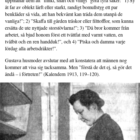
uppmanar dem att ”flinkt, snart och villigt” göra fyra saker: ”1) Sy
åt far av oblekt lärft eller starkt, randigt bomullstyg ett par
benkläder så vida, att han bekvämt kan träda dem utanpå de
vanliga!”; 2) ”Skaffa till gården träskor eller filttofflor, som kunna
ersätta de ute nyttjade storstövlarna!”; 3) ”Då bror kommer från
arbetet, så bjud honom först ett tvättfat med varmt vatten, en
tvålbit och en ren handduk!”, och 4) ”Piska och damma varje
lördag alla arbetsdräkter!”.
Gustava husmoder avslutar med att konstatera att männen nog
kommer att visa sig tacksamma. Men ”förstå de det ej, så gör det
ändå – i förtreten!” (Kalendern 1913, 119–120).