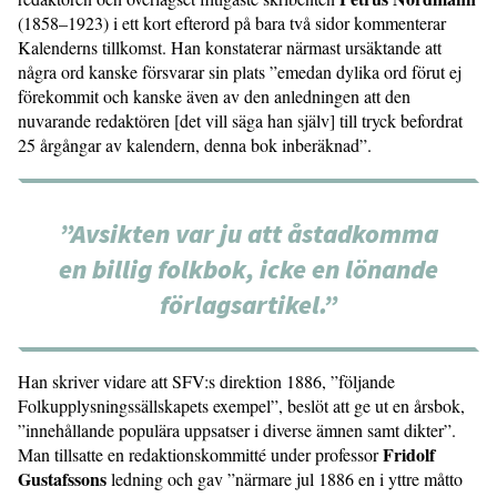
(1858–1923) i ett kort efterord på bara två sidor kommenterar
Kalenderns tillkomst. Han konstaterar närmast ursäktande att
några ord kanske försvarar sin plats ”emedan dylika ord förut ej
förekommit och kanske även av den anledningen att den
nuvarande redaktören [det vill säga han själv] till tryck befordrat
25 årgångar av kalendern, denna bok inberäknad”.
”Avsikten var ju att åstadkomma
en billig folkbok, icke en lönande
förlagsartikel.”
Han skriver vidare att SFV:s direktion 1886, ”följande
Folkupplysningssällskapets exempel”, beslöt att ge ut en årsbok,
”innehållande populära uppsatser i diverse ämnen samt dikter”.
Fridolf
Man tillsatte en redaktionskommitté under professor
Gustafssons
ledning och gav ”närmare jul 1886 en i yttre måtto