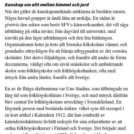
Kunskap om allt mellan himmel och jord
När det gäller de kunskapsinriktade artiklarna är bredden enorm.
Några huvud-grupper är ändå lätta att urskilja. En sådan är
givetvis den sektor som berör SFV:s kärnverksamhet, det vill säga
utbildning på olika nivåer, från dagvård till universitet, med
tonvikt på den lägre utbildningen och den fria bildningen.
Organisationen heter ju trots allt Svenska folkskolans vänner, och
grundades uttryckligen för att främja utbyggnaden av det svenska
skolnätet. Det skrivs följaktligen, och framför allt under de första
decennierna, väldigt ofta om såväl småskolor och ambulerande
skolor som folkhögskolor och folkhögskoltanken, ofta med
intryck från andra länder, framför allt Sverige.
En av de flitiga skribenterna var Uno Stadius, som tillbringade en
lång tid som folkhögskollärare i Sverige, och med intryck därifrån
blev central för folkhögskolans utveckling i Svenskfinland. En
färgstark person med bestämda åsikter, vilket syns till exempel i
en kort artikel i Kalendern 1912, där han (ombedd av
kalenderredaktören) livfullt redogör för sina erfarenheter av att
ordna folkhögskolkurser i Finland och Sverige. Det började med