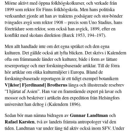
Mörne aktivt med öppna folkhögskolkurser, och verkade från
1899 som rektor för Finns folkhögskola. Men hans politiska
verksamhet gjorde att han av traktens godsägare och stor-bönder
tvingades avgå som rektor 1908 – precis som Uno Stadius, hans
företrädare som rektor, som också han avgick, 1899, efter en
konflikt med skolans direktion (Barck 1953, 194–197).
Men allt handlade inte om det egna språket och den egna
kulturen. Det gällde också att lyfta blicken. Det skrivs i Kalendern
ofta om främmande länder och kulturer, både i form av lättare
resereportage och mer forskningsbaserade artiklar. Till de förra
hör artiklar om olika kulturmiljöer i Europa. Bland de
forskningsbaserade reportagen är ett tidigt exempel botanikern
V[iktor] F[erdinand] Brotherus
långa och illustrerade resebrev
”I hjärtat af Asien”. Han var en framstående expert på lavar och
mossor och beskriver i artikeln den expedition från Helsingfors
universitet han deltog i (Kalendern 1896).
Gunnar Landtman
Sedan bör man nämna bidragen av
och
Rafael Karsten
, två av landets främsta antropologer vid den
tiden. Landtman var under lång tid aktiv också inom SFV. Under