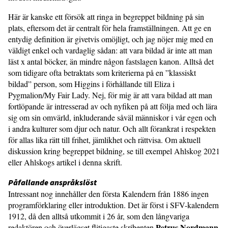
Här är kanske ett försök att ringa in begreppet bildning på sin
plats, eftersom det är centralt för hela framställningen. Att ge en
entydig definition är givetvis omöjligt, och jag nöjer mig med en
väldigt enkel och vardaglig sådan: att vara bildad är inte att man
läst x antal böcker, än mindre någon fastslagen kanon. Alltså det
som tidigare ofta betraktats som kriterierna på en ”klassiskt
bildad” person, som Higgins i förhållande till Eliza i
Pygmalion/My Fair Lady. Nej, för mig är att vara bildad att man
fortlöpande är intresserad av och nyfiken på att följa med och lära
sig om sin omvärld, inkluderande såväl människor i vår egen och
i andra kulturer som djur och natur. Och allt förankrat i respekten
för allas lika rätt till frihet, jämlikhet och rättvisa. Om aktuell
diskussion kring begreppet bildning, se till exempel Ahlskog 2021
eller Ahlskogs artikel i denna skrift.
Påfallande anspråkslöst
Intressant nog innehåller den första Kalendern från 1886 ingen
programförklaring eller introduktion. Det är först i SFV-kalendern
1912, då den alltså utkommit i 26 år, som den långvariga
Petrus Nordmann
redaktören och överlägset flitigaste skribenten