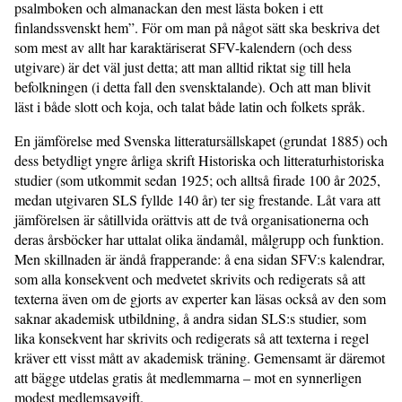
psalmboken och almanackan den mest lästa boken i ett
finlandssvenskt hem”. För om man på något sätt ska beskriva det
som mest av allt har karaktäriserat SFV-kalendern (och dess
utgivare) är det väl just detta; att man alltid riktat sig till hela
befolkningen (i detta fall den svensktalande). Och att man blivit
läst i både slott och koja, och talat både latin och folkets språk.
En jämförelse med Svenska litteratursällskapet (grundat 1885) och
dess betydligt yngre årliga skrift Historiska och litteraturhistoriska
studier (som utkommit sedan 1925; och alltså firade 100 år 2025,
medan utgivaren SLS fyllde 140 år) ter sig frestande. Låt vara att
jämförelsen är såtillvida orättvis att de två organisationerna och
deras årsböcker har uttalat olika ändamål, målgrupp och funktion.
Men skillnaden är ändå frapperande: å ena sidan SFV:s kalendrar,
som alla konsekvent och medvetet skrivits och redigerats så att
texterna även om de gjorts av experter kan läsas också av den som
saknar akademisk utbildning, å andra sidan SLS:s studier, som
lika konsekvent har skrivits och redigerats så att texterna i regel
kräver ett visst mått av akademisk träning. Gemensamt är däremot
att bägge utdelas gratis åt medlemmarna – mot en synnerligen
modest medlemsavgift.