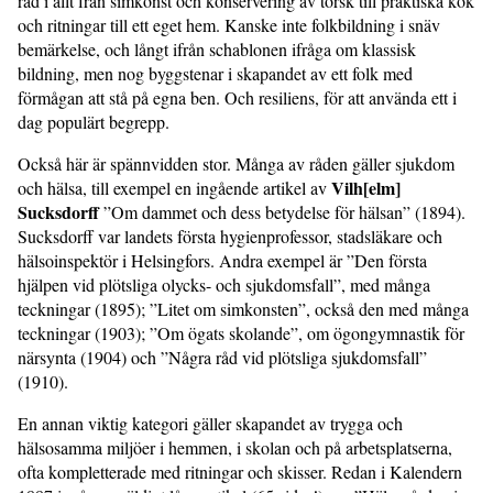
råd i allt från simkonst och konservering av torsk till praktiska kök
och ritningar till ett eget hem. Kanske inte folkbildning i snäv
bemärkelse, och långt ifrån schablonen ifråga om klassisk
bildning, men nog byggstenar i skapandet av ett folk med
förmågan att stå på egna ben. Och resiliens, för att använda ett i
dag populärt begrepp.
Också här är spännvidden stor. Många av råden gäller sjukdom
Vilh[elm]
och hälsa, till exempel en ingående artikel av
Sucksdorff
”Om dammet och dess betydelse för hälsan” (1894).
Sucksdorff var landets första hygienprofessor, stadsläkare och
hälsoinspektör i Helsingfors. Andra exempel är ”Den första
hjälpen vid plötsliga olycks- och sjukdomsfall”, med många
teckningar (1895); ”Litet om simkonsten”, också den med många
teckningar (1903); ”Om ögats skolande”, om ögongymnastik för
närsynta (1904) och ”Några råd vid plötsliga sjukdomsfall”
(1910).
En annan viktig kategori gäller skapandet av trygga och
hälsosamma miljöer i hemmen, i skolan och på arbetsplatserna,
ofta kompletterade med ritningar och skisser. Redan i Kalendern