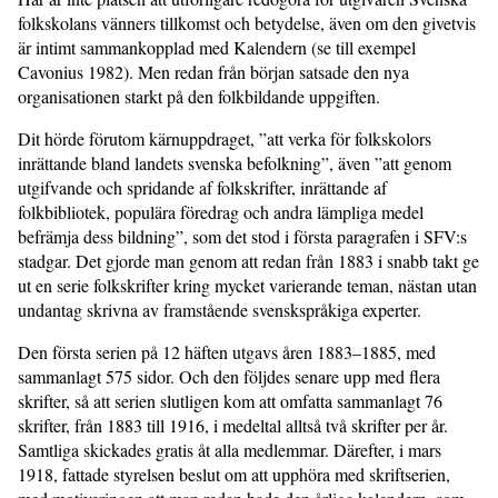
folkskolans vänners tillkomst och betydelse, även om den givetvis
är intimt sammankopplad med Kalendern (se till exempel
Cavonius 1982). Men redan från början satsade den nya
organisationen starkt på den folkbildande uppgiften.
Dit hörde förutom kärnuppdraget, ”att verka för folkskolors
inrättande bland landets svenska befolkning”, även ”att genom
utgifvande och spridande af folkskrifter, inrättande af
folkbibliotek, populära föredrag och andra lämpliga medel
befrämja dess bildning”, som det stod i första paragrafen i SFV:s
stadgar. Det gjorde man genom att redan från 1883 i snabb takt ge
ut en serie folkskrifter kring mycket varierande teman, nästan utan
undantag skrivna av framstående svenskspråkiga experter.
Den första serien på 12 häften utgavs åren 1883–1885, med
sammanlagt 575 sidor. Och den följdes senare upp med flera
skrifter, så att serien slutligen kom att omfatta sammanlagt 76
skrifter, från 1883 till 1916, i medeltal alltså två skrifter per år.
Samtliga skickades gratis åt alla medlemmar. Därefter, i mars
1918, fattade styrelsen beslut om att upphöra med skriftserien,