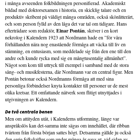
i många avseenden folkbildningen personifierad. Akademiskt
bildad med doktorsexamen i historia, en skicklig talare och en
produktiv skribent på väldigt många områden, också skönlitterärt,
och som person fylld av den låga det var tal om tidigare. Hans
Einar Pontán
efterträdare som redaktör,
, skriver i en kort
nekrolog i Kalendern 1923 att Nordmann hade en ”för våra
förhållanden nära nog enastående förmåga att väcka till liv en
stämning, en entusiasm, som meddelade sig från den ene till den
andre och kunde rycka med sig en mångtusentalig allmänhet”.
Något som kom till uttryck till exempel i samband med de stora
sång- och musikfesterna, där Nordmann var en central figur. Men
Pontán betonar också Nordmanns förmåga att med sina
personliga förbindelser knyta kontakter till personer ur de mest
olika kretsar. Ett omfattande nätverk som flitigt utnyttjades i
utgivningen av Kalendern.
De två centrala benen
Men om attityden utåt, i Kalenderns utformning, länge var
anspråkslös kan det-samma inte sägas om innehållet, där ribban
tvärtom från första början sattes högt. Detsamma gällde ju också
den serie folkskrifter som under många år gavs ut, vid sidan av