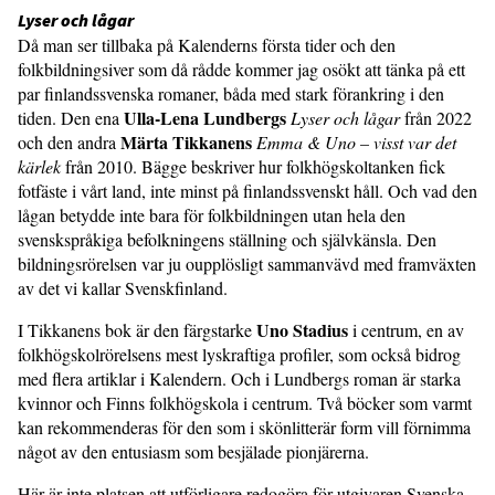
Lyser och lågar
Då man ser tillbaka på Kalenderns första tider och den
folkbildningsiver som då rådde kommer jag osökt att tänka på ett
par finlandssvenska romaner, båda med stark förankring i den
Ulla-Lena Lundbergs
tiden. Den ena
Lyser och lågar
från 2022
Märta Tikkanens
och den andra
Emma & Uno – visst var det
kärlek
från 2010. Bägge beskriver hur folkhögskoltanken fick
fotfäste i vårt land, inte minst på finlandssvenskt håll. Och vad den
lågan betydde inte bara för folkbildningen utan hela den
svenskspråkiga befolkningens ställning och självkänsla. Den
bildningsrörelsen var ju oupplösligt sammanvävd med framväxten
av det vi kallar Svenskfinland.
Uno Stadius
I Tikkanens bok är den färgstarke
i centrum, en av
folkhögskolrörelsens mest lyskraftiga profiler, som också bidrog
med flera artiklar i Kalendern. Och i Lundbergs roman är starka
kvinnor och Finns folkhögskola i centrum. Två böcker som varmt
kan rekommenderas för den som i skönlitterär form vill förnimma
något av den entusiasm som besjälade pionjärerna.
Här är inte platsen att utförligare redogöra för utgivaren Svenska