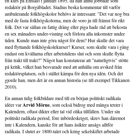
en kurs på Emsalö i januari 1895, då han ännu jobbade som
redaktör på Borgåbladet. Stadius beska kommentar till varför
ambulerande folkhögskolor behövs är intressant: ”Det var nog bra
med de fasta folkhögskolorna, men de voro ju till främst för rikt
folk. Det var sällan en fattig dräng eller piga hade råd att bekosta
en sex månaders under-visning och förlora alla inkomster under
tiden. Kunde man inte göra något för dem? Hur skulle det vara
med flyttande folkhögskolekurser? Kurser, som skulle vara i gång
endast om kvällarna efter arbetstidens slut och som skulle flytta
från trakt till trakt?” Något han konstaterar att ”naturligtvis” stötte
på kritik, vilket han besvarade med att anhålla om avsked från
redaktörsplatsen, och i stället kämpa för den nya idén. Och det
gjorde han, men det är en annan historia (se till exempel Tikkanen
2010).
En annan tidig folkbildare med till en början politiskt radikala
Arvid Mörne
idéer var
, som också bidrog med många texter i
Kalendern, oftast dikter eller tal vid olika tillfällen. Under sin
politiskt radikala period, före inbördeskriget, skrev han däremot
inte i Kalendern, kanske för att hans åsikter ansågs alltför
radikala. I slutet av 1800-talet och kring sekelskiftet arbetade