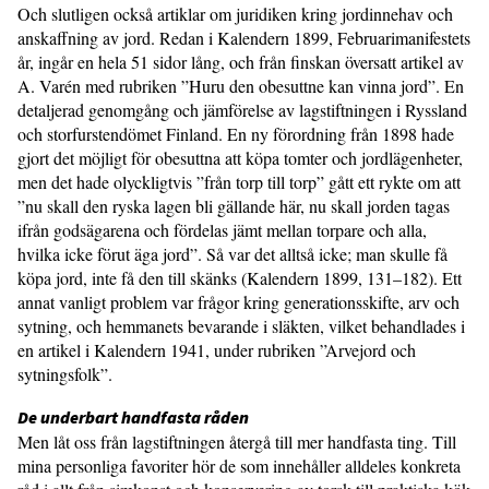
Och slutligen också artiklar om juridiken kring jordinnehav och
anskaffning av jord. Redan i Kalendern 1899, Februarimanifestets
år, ingår en hela 51 sidor lång, och från finskan översatt artikel av
A. Varén med rubriken ”Huru den obesuttne kan vinna jord”. En
detaljerad genomgång och jämförelse av lagstiftningen i Ryssland
och storfurstendömet Finland. En ny förordning från 1898 hade
gjort det möjligt för obesuttna att köpa tomter och jordlägenheter,
men det hade olyckligtvis ”från torp till torp” gått ett rykte om att
”nu skall den ryska lagen bli gällande här, nu skall jorden tagas
ifrån godsägarena och fördelas jämt mellan torpare och alla,
hvilka icke förut äga jord”. Så var det alltså icke; man skulle få
köpa jord, inte få den till skänks (Kalendern 1899, 131–182). Ett
annat vanligt problem var frågor kring generationsskifte, arv och
sytning, och hemmanets bevarande i släkten, vilket behandlades i
en artikel i Kalendern 1941, under rubriken ”Arvejord och
sytningsfolk”.
De underbart handfasta råden
Men låt oss från lagstiftningen återgå till mer handfasta ting. Till
mina personliga favoriter hör de som innehåller alldeles konkreta