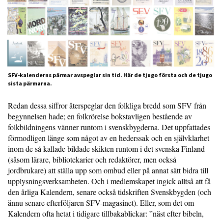
SFV-kalenderns pärmar avspeglar sin tid. Här de tjugo första och de tjugo
sista pärmarna.
Redan dessa siffror återspeglar den folkliga bredd som SFV från
begynnelsen hade; en folkrörelse bokstavligen bestående av
folkbildningens vänner runtom i svenskbygderna. Det uppfattades
förmodligen länge som något av en hederssak och en självklarhet
inom de så kallade bildade skikten runtom i det svenska Finland
(såsom lärare, bibliotekarier och redaktörer, men också
jordbrukare) att ställa upp som ombud eller på annat sätt bidra till
upplysningsverksamheten. Och i medlemskapet ingick alltså att få
den årliga Kalendern, senare också tidskriften Svenskbygden (och
ännu senare efterföljaren SFV-magasinet). Eller, som det om
Kalendern ofta hetat i tidigare tillbakablickar: ”näst efter bibeln,