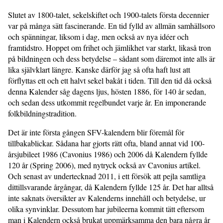
Slutet av 1800-talet, sekelskiftet och 1900-talets första decennier
var på många sätt fascinerande. En tid fylld av allmän samhällsoro
och spänningar, liksom i dag, men också av nya idéer och
framtidstro. Hoppet om frihet och jämlikhet var starkt, likaså tron
på bildningen och dess betydelse – sådant som däremot inte alls är
lika självklart längre. Kanske därför jag så ofta haft lust att
förflyttas ett och ett halvt sekel bakåt i tiden. Till den tid då också
denna Kalender såg dagens ljus, hösten 1886, för 140 år sedan,
och sedan dess utkommit regelbundet varje år. En imponerande
folkbildningstradition.
Det är inte första gången SFV-kalendern blir föremål för
tillbakablickar. Sådana har gjorts rätt ofta, bland annat vid 100-
årsjubileet 1986 (Cavonius 1986) och 2006 då Kalendern fyllde
120 år (Spring 2006), med nytryck också av Cavonius artikel.
Och senast av undertecknad 2011, i ett försök att pejla samtliga
dittillsvarande årgångar, då Kalendern fyllde 125 år. Det har alltså
inte saknats översikter av Kalenderns innehåll och betydelse, ur
olika synvinklar. Dessutom har jubileerna kommit tätt eftersom
man i Kalendern också brukat uppmärksamma den bara några år