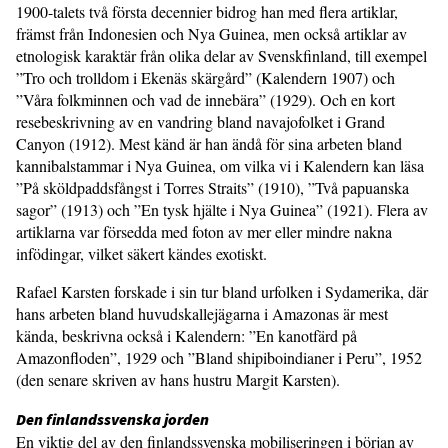
1900-talets två första decennier bidrog han med flera artiklar,
främst från Indonesien och Nya Guinea, men också artiklar av
etnologisk karaktär från olika delar av Svenskfinland, till exempel
”Tro och trolldom i Ekenäs skärgård” (Kalendern 1907) och
”Våra folkminnen och vad de innebära” (1929). Och en kort
resebeskrivning av en vandring bland navajofolket i Grand
Canyon (1912). Mest känd är han ändå för sina arbeten bland
kannibalstammar i Nya Guinea, om vilka vi i Kalendern kan läsa
”På sköldpaddsfångst i Torres Straits” (1910), ”Två papuanska
sagor” (1913) och ”En tysk hjälte i Nya Guinea” (1921). Flera av
artiklarna var försedda med foton av mer eller mindre nakna
infödingar, vilket säkert kändes exotiskt.
Rafael Karsten forskade i sin tur bland urfolken i Sydamerika, där
hans arbeten bland huvudskallejägarna i Amazonas är mest
kända, beskrivna också i Kalendern: ”En kanotfärd på
Amazonfloden”, 1929 och ”Bland shipiboindianer i Peru”, 1952
(den senare skriven av hans hustru Margit Karsten).
Den finlandssvenska jorden
En viktig del av den finlandssvenska mobiliseringen i början av