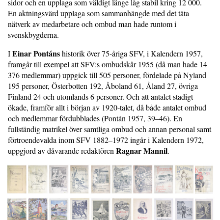
sidor och en upplaga som väldigt länge låg stabil kring 12 000.
En aktningsvärd upplaga som sammanhängde med det täta
nätverk av medarbetare och ombud man hade runtom i
svenskbygderna.
Einar Pontáns
I
historik över 75-åriga SFV, i Kalendern 1957,
framgår till exempel att SFV:s ombudskår 1955 (då man hade 14
376 medlemmar) uppgick till 505 personer, fördelade på Nyland
195 personer, Österbotten 192, Åboland 61, Åland 27, övriga
Finland 24 och utomlands 6 personer. Och att antalet stadigt
ökade, framför allt i början av 1920-talet, då både antalet ombud
och medlemmar fördubblades (Pontán 1957, 39–46). En
fullständig matrikel över samtliga ombud och annan personal samt
förtroendevalda inom SFV 1882–1972 ingår i Kalendern 1972,
Ragnar Mannil
uppgjord av dåvarande redaktören
.