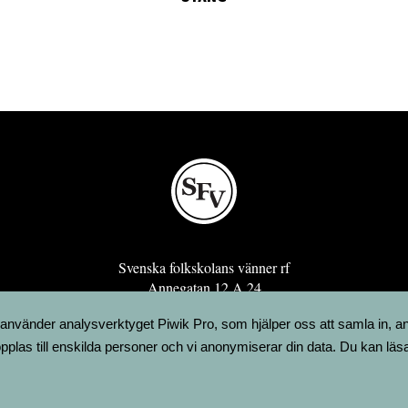
Svenska folkskolans vänner rf
Annegatan 12 A 24
00120 Helsingfors
 använder analysverktyget Piwik Pro, som hjälper oss att samla in, a
sfv@sfv.fi
pplas till enskilda personer och vi anonymiserar din data. Du kan läs