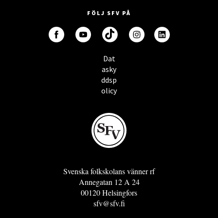
FÖLJ SFV PÅ
Dat
asky
ddsp
olicy
Svenska folkskolans vänner rf
Annegatan 12 A 24
00120 Helsingfors
sfv@sfv.fi