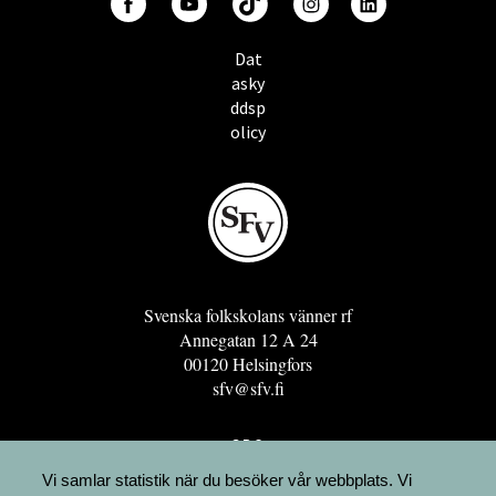
Dat
asky
ddsp
olicy
Svenska folkskolans vänner rf
Annegatan 12 A 24
00120 Helsingfors
sfv@sfv.fi
GRO
FÖRENINGSRESURSEN
Vi samlar statistik när du besöker vår webbplats. Vi