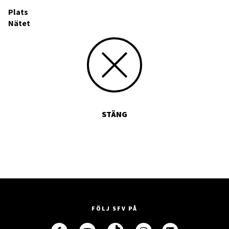
Plats
Nätet
STÄNG
FÖLJ SFV PÅ