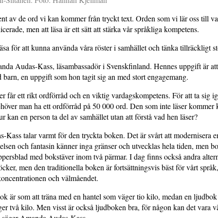
nt av de ord vi kan kommer från tryckt text. Orden som vi lär oss till va
icerade, men att läsa är ett sätt att stärka vår språkliga kompetens.
sa för att kunna använda våra röster i samhället och tänka tillräckligt st
nda Audas-Kass, läsambassadör i Svenskfinland. Hennes uppgift är att
d barn, en uppgift som hon tagit sig an med stort engagemang.
r får ett rikt ordförråd och en viktig vardagskompetens. För att ta sig 
höver man ha ett ordförråd på 50 000 ord. Den som inte läser kommer k
r kan en person ta del av samhället utan att förstå vad hen läser?
ass talar varmt för den tryckta boken. Det är svårt att modernisera e
telsen och fantasin känner inga gränser och utvecklas hela tiden, men b
ppersblad med bokstäver inom två pärmar. I dag finns också andra alterna
cker, men den traditionella boken är fortsättningsvis bäst för vårt språk,
 koncentrationen och välmåendet.
bok är som att träna med en hantel som väger tio kilo, medan en ljudbo
er två kilo. Men visst är också ljudboken bra, för någon kan det vara vä
, säger Amanda Audas-Kass.