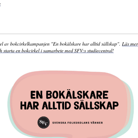
e
el av bokcirkelkampanjen "En bokälskare har alltid sällskap".
Läs me
 starta en bokcirkel i samarbete med SFV:s studiecentral!