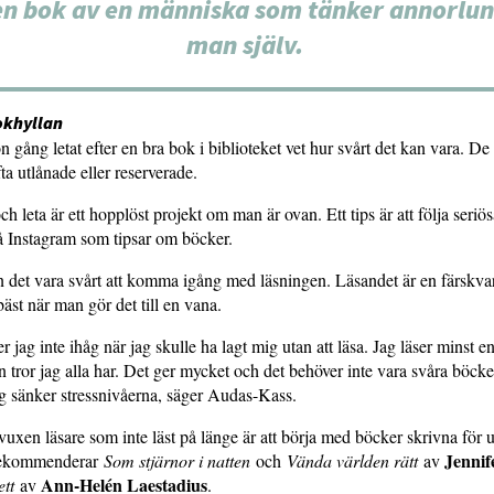
en bok av en människa som tänker annorlu
man själv.
bokhyllan
 gång letat efter en bra bok i biblioteket vet hur svårt det kan vara. De
ta utlånade eller reserverade.
ch leta är ett hopplöst projekt om man är ovan. Ett tips är att följa seri
å Instagram som tipsar om böcker.
 det vara svårt att komma igång med läsningen. Läsandet är en färskv
äst när man gör det till en vana.
jag inte ihåg när jag skulle ha lagt mig utan att läsa. Jag läser minst en
en tror jag alla har. Det ger mycket och det behöver inte vara svåra böck
g sänker stressnivåerna, säger Audas-Kass.
n vuxen läsare som inte läst på länge är att börja med böcker skrivna för
Jennif
rekommenderar
Som stjärnor i natten
och
Vända världen rätt
av
Ann-Helén Laestadius
ett
av
.