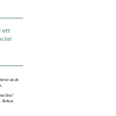
 att
ocial
lever att de
s.
nna läsa?
en. Boken