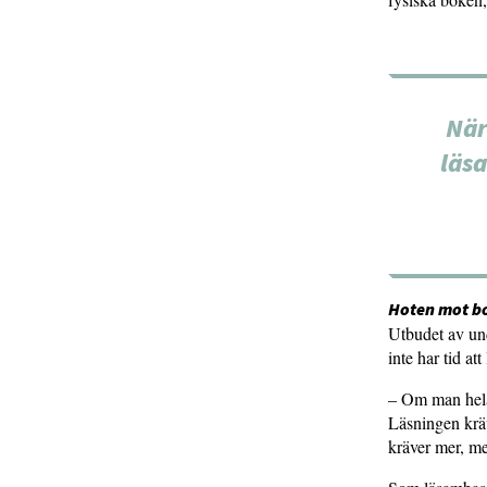
När
läsa
Hoten mot b
Utbudet av und
inte har tid at
– Om man hela 
Läsningen kräv
kräver mer, m