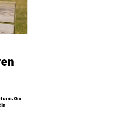
ren
ppform. Om
din