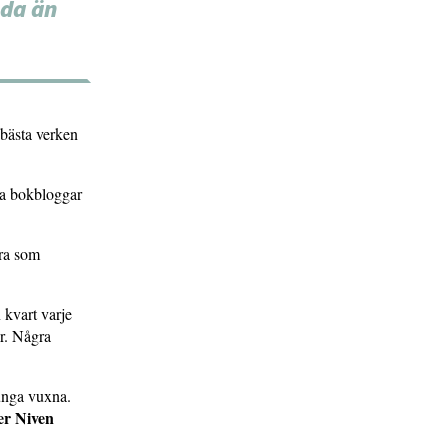
nda än
 bästa verken
ösa bokbloggar
ara som
 kvart varje
er. Några
 unga vuxna.
er Niven