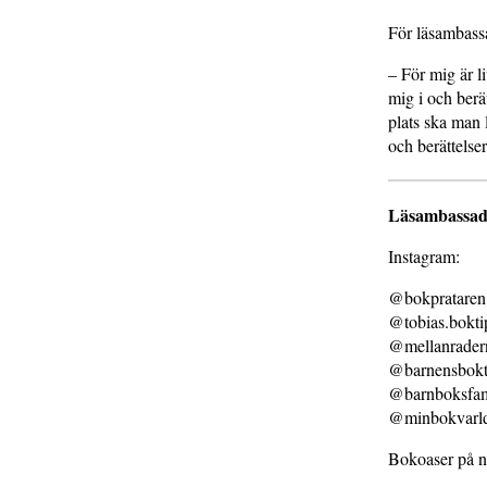
För läsambassa
– För mig är li
mig i och berä
plats ska man 
och berättelse
Läsambassadö
Instagram:
@bokprataren
@tobias.bokti
@mellanrader
@barnensbokt
@barnboksfam
@minbokvarl
Bokoaser på nä