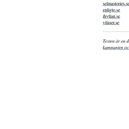
selmastories.s
enligto.se
ihyllan.se
vilaser.se
Texten är en d
kampanjen och