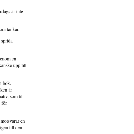
rdags är inte
ora tankar.
 sprida
igenom en
anske upp till
n bok.
oken är
tiv, som till
 för
k motsvarar en
gen till den