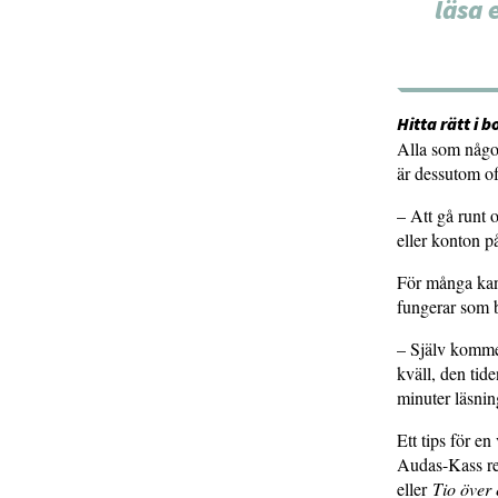
läsa 
Hitta rätt i 
Alla som någon
är dessutom of
– Att gå runt o
eller konton p
För många kan
fungerar som b
– Själv kommer 
kväll, den tid
minuter läsnin
Ett tips för e
Audas-Kass 
eller
Tio över 