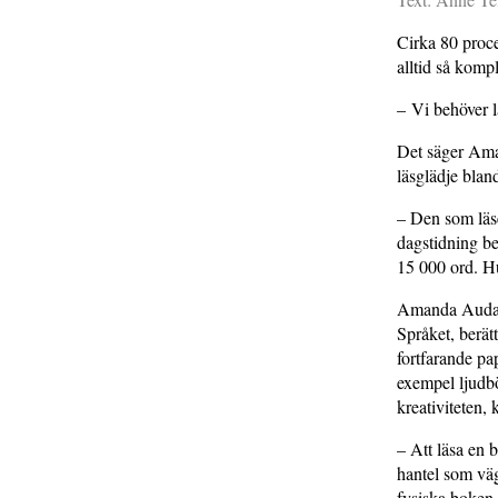
Cirka 80 proce
alltid så kompl
– Vi behöver lä
Det säger Ama
läsglädje blan
– Den som läse
dagstidning be
15 000 ord. Hu
Amanda Audas-K
Språket, berät
fortfarande pa
exempel ljudbö
kreativiteten,
– Att läsa en 
hantel som väg
fysiska boken