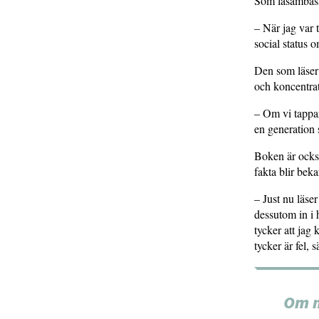
Som läsambassa
– När jag var t
social status o
Den som läser 
och koncentra
– Om vi tappar
en generation 
Boken är också
fakta blir beka
– Just nu läse
dessutom in i 
tycker att jag
tycker är fel,
Om m