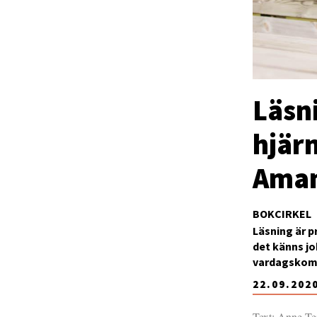
Läsni
hjär
Aman
BOKCIRKEL
Läsning är p
det känns jo
vardagskomp
22.09.202
Text: Anne Te