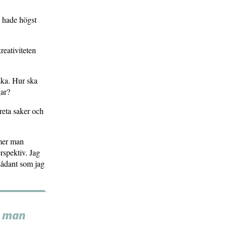
m hade högst
reativiteten
ska. Hur ska
gar?
reta saker och
mmer man
rspektiv. Jag
sådant som jag
a man