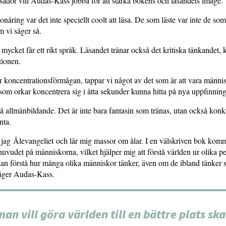
dör vill Audas-Kass jobba för att stärka bokens och läsandets image.
onåring var det inte speciellt coolt att läsa. De som läste var inte de so
m vi säger så.
mycket får ett rikt språk. Läsandet tränar också det kritiska tänkandet, k
tionen.
 koncentrationsförmågan, tappar vi något av det som är att vara männi
som orkar koncentrera sig i åtta sekunder kunna hitta på nya uppfinnin
 allmänbildande. Det är inte bara fantasin som tränas, utan också konk
nta.
r jag Ålevangeliet och lär mig massor om ålar. I en välskriven bok ko
huvudet på människorna, vilket hjälper mig att förstå världen ur olika pe
 kan förstå hur många olika människor tänker, även om de ibland tänker 
 säger Audas-Kass.
an vill göra världen till en bättre plats sk