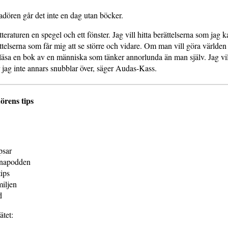
dören går det inte en dag utan böcker.
tteraturen en spegel och ett fönster. Jag vill hitta berättelserna som jag
ttelserna som får mig att se större och vidare. Om man vill göra världen t
läsa en bok av en människa som tänker annorlunda än man själv. Jag vi
r jag inte annars snubblar över, säger Audas-Kass.
rens tips
psar
napodden
ips
iljen
d
tet: