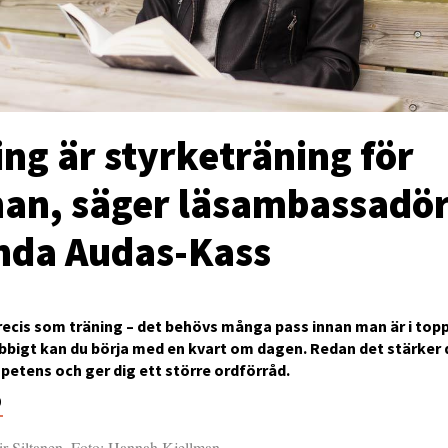
ng är styrketräning för
nan, säger läsambassadö
da Audas-Kass
recis som träning – det behövs många pass innan man är i to
bbigt kan du börja med en kvart om dagen. Redan det stärker 
etens och ger dig ett större ordförråd.
0
ir-Siltanen. Foto: Hannah Kjellman