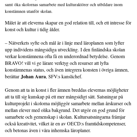
samt öka skolornas samarbete med kulturaktörer och utbildare inom
konstämnen utanför skolan.
Målet är att eleverna skapar en god relation till, och ett intresse för
konst och kultur i tidig ålder.
– Nätverkets syfte och mål är i linje med läroplanen som lyfter
upp individens mångsidiga utveckling. I den finländska skolan
verkar konstämnena ofta få en underordnad betydelse. Genom
BRAVO! vill vi ge lärare verktyg och resurser att lyfta
konstämnenas status, och även integrera konsten i övriga ämnen,
Johan Aura
berättar
, SFV:s kanslichef.
Genom att ta in konst i fler ämnen breddas elevernas möjligheter
att ta till sig kunskap på ett mer mångsidigt sätt. Satsningar på
kulturprojekt i skolorna möjliggör samarbete mellan årskurser och
mellan elever med olika bakgrund. Det utgör en god grund för
samarbete och gemenskap i skolan. Kultursatsningarna främjar
också kreativitet, vilket är en av OECD:s framtidskompetenser,
och betonas även i våra inhemska läroplaner.