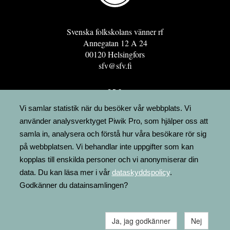
Svenska folkskolans vänner rf
Annegatan 12 A 24
00120 Helsingfors
sfv@sfv.fi
GRO
FÖRENINGSRESURSEN
Vi samlar statistik när du besöker vår webbplats. Vi
använder analysverktyget Piwik Pro, som hjälper oss att
MINNESRUNOR.FI
samla in, analysera och förstå hur våra besökare rör sig
UPPSLAGSVERKET FINLAND
på webbplatsen. Vi behandlar inte uppgifter som kan
LÄGENHETER
kopplas till enskilda personer och vi anonymiserar din
FAKTURERING
data. Du kan läsa mer i vår
dataskyddspolicy
.
Godkänner du datainsamlingen?
Ja, jag godkänner
Nej