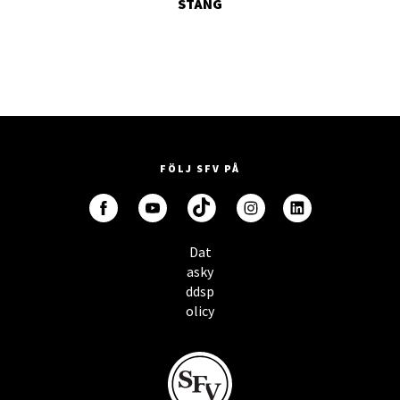
STÄNG
FÖLJ SFV PÅ
Dat
asky
ddsp
olicy