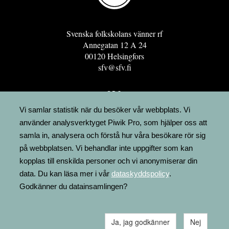
Svenska folkskolans vänner rf
Annegatan 12 A 24
00120 Helsingfors
sfv@sfv.fi
GRO
FÖRENINGSRESURSEN
Vi samlar statistik när du besöker vår webbplats. Vi
använder analysverktyget Piwik Pro, som hjälper oss att
MINNESRUNOR.FI
samla in, analysera och förstå hur våra besökare rör sig
UPPSLAGSVERKET FINLAND
på webbplatsen. Vi behandlar inte uppgifter som kan
LÄGENHETER
kopplas till enskilda personer och vi anonymiserar din
FAKTURERING
data. Du kan läsa mer i vår
dataskyddspolicy
.
Godkänner du datainsamlingen?
Ja, jag godkänner
Nej