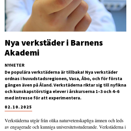
Nya verkstäder i Barnens
Akademi
NYHETER
De populära verkstäderna är tillbaka! Nya verkstäder
ordnas i huvudstadsregionen, Vasa, Åbo, och för första
gången även på Åland. Verkstäderna riktar sig till nyfikna
och kunskapstörstiga elever i årskurserna 1–3 och 4–6
med intresse för att experimentera.
02.10.2025
Verkstäderna utgår från olika naturvetenskapliga ämnen och leds
av engagerade och kunniga universitetsstuderande. Verkstäderna i